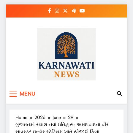
Skip
to
content
Karnawati News
MENU
Home
2026
June
29
ગુજરાતમાં રચાશે નવો ઇતિહાસ: અમદાવાદના વીર
સાવરકર ઇન્ડોર સ્ટેડિયમ ખાતે યોજાશે ફિબા