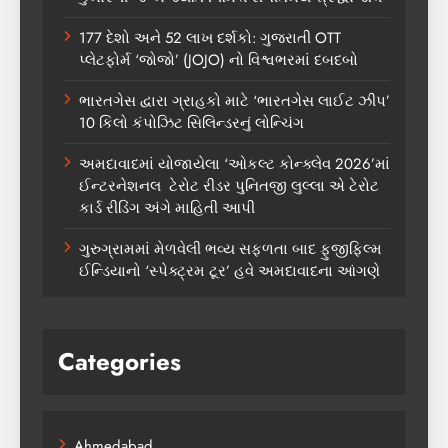
177 દેશો અને 52 લાખ દર્શકો: ગુજરાતી OTT
પ્લેટફોર્મ ‘જોજો’ (JOJO) નો વિશ્વભરમાં દબદબો
ભારતગેસ દ્વારા ગ્રાહકો માટે ‘ભારતગેસ લાઈટ ઝીપ’
10 કિલો કંપોઝિટ સિલિન્ડરનું લોન્ચિંગ
અમદાવાદમાં યોજાયેલા ‘ઓકલ્ટ કોન્ક્લેવ 2026’માં
ઈન્ટરનેશનલ ટેરોટ રીડર પુનિતજી લુલ્લા એ ટેરોટ
કાર્ડ રીડિંગ અંગે માહિતી આપી
ગુરુગ્રામમાં મેળવેલી ભવ્ય સફળતા બાદ ફુજીફિલ્મ
ઈન્ડિયાનો ‘સ્પેક્ટ્રમ ટૂર’ હવે અમદાવાદના આંગણે
Categories
Ahmedabad