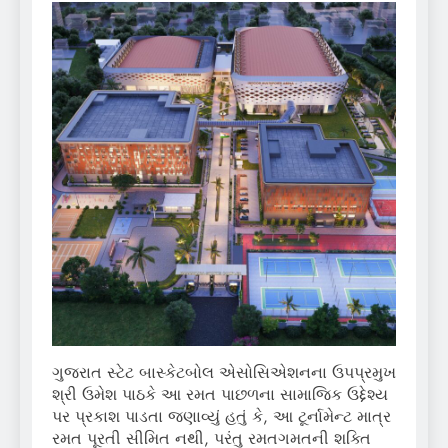
ગુજરાત સ્ટેટ બાસ્કેટબોલ એસોસિએશનના ઉપપ્રમુખ
શ્રી ઉમેશ પાઠકે આ રમત પાછળના સામાજિક ઉદ્દેશ્ય
પર પ્રકાશ પાડતા જણાવ્યું હતું કે, આ ટૂર્નામેન્ટ માત્ર
રમત પૂરતી સીમિત નથી, પરંતુ રમતગમતની શક્તિ