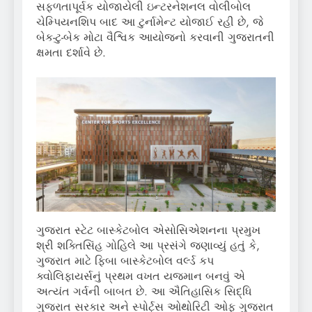
સફળતાપૂર્વક યોજાયેલી ઇન્ટરનેશનલ વોલીબોલ
ચેમ્પિયનશિપ બાદ આ ટુર્નામેન્ટ યોજાઈ રહી છે, જે
બેક-ટુ-બેક મોટા વૈશ્વિક આયોજનો કરવાની ગુજરાતની
ક્ષમતા દર્શાવે છે.
ગુજરાત સ્ટેટ બાસ્કેટબોલ એસોસિએશનના પ્રમુખ
શ્રી શક્તિસિંહ ગોહિલે આ પ્રસંગે જણાવ્યું હતું કે,
ગુજરાત માટે ફિબા બાસ્કેટબોલ વર્લ્ડ કપ
ક્વોલિફાયર્સનું પ્રથમ વખત યજમાન બનવું એ
અત્યંત ગર્વની બાબત છે. આ ઐતિહાસિક સિદ્ધિ
ગુજરાત સરકાર અને સ્પોર્ટ્સ ઓથોરિટી ઓફ ગુજરાત