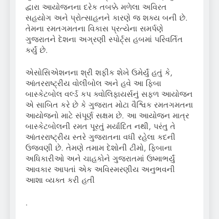
દ્વારા આયોજનના દરેક તબક્કે મળેલા અવિરત
સહયોગ અને પ્રોત્સાહનને કારણે જ શક્ય બની છે.
તેમના રમતગમતના વિકાસ પ્રત્યેના સમર્પણે
ગુજરાતને દેશના અગ્રણી સ્પોર્ટ્સ હબમાં પરિવર્તિત
કર્યું છે.
એસોસિએશનના શ્રી શફીક શેખે ઉમેર્યું હતું કે,
આંતરરાષ્ટ્રીય વોલીબોલ અને હવે આ ફિબા
બાસ્કેટબોલ વર્લ્ડ કપ ક્વોલિફાયર્સનું સફળ આયોજન
એ સાબિત કરે છે કે ગુજરાત મોટા વૈશ્વિક રમતગમતના
આયોજનો માટે સંપૂર્ણ સક્ષમ છે. આ આયોજન માત્ર
બાસ્કેટબોલની રમત પૂરતું મર્યાદિત નથી, પરંતુ તે
આંતરરાષ્ટ્રીય સ્તરે ગુજરાતના વધી રહેલા કદની
ઉજવણી છે. તેમણે તમામ દેશોની ટીમો, ફિબાના
અધિકારીઓ અને ચાહકોને ગુજરાતમાં ઉષ્માભર્યું
આવકાર આપતાં એક અવિસ્મરણીય અનુભવની
આશા વ્યક્ત કરી હતી
.