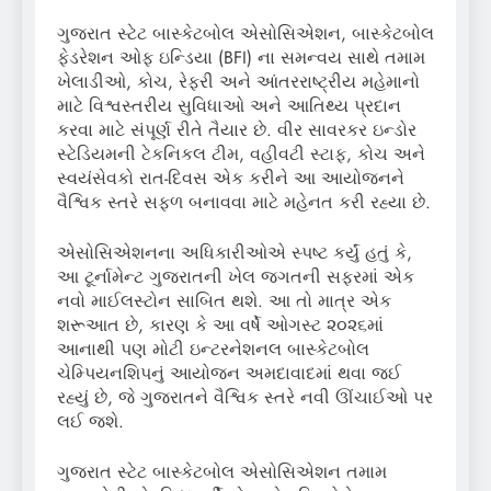
ગુજરાત સ્ટેટ બાસ્કેટબોલ એસોસિએશન, બાસ્કેટબોલ
ફેડરેશન ઓફ ઇન્ડિયા (BFI) ના સમન્વય સાથે તમામ
ખેલાડીઓ, કોચ, રેફરી અને આંતરરાષ્ટ્રીય મહેમાનો
માટે વિશ્વસ્તરીય સુવિધાઓ અને આતિથ્ય પ્રદાન
કરવા માટે સંપૂર્ણ રીતે તૈયાર છે. વીર સાવરકર ઇન્ડોર
સ્ટેડિયમની ટેકનિકલ ટીમ, વહીવટી સ્ટાફ, કોચ અને
સ્વયંસેવકો રાત-દિવસ એક કરીને આ આયોજનને
વૈશ્વિક સ્તરે સફળ બનાવવા માટે મહેનત કરી રહ્યા છે.
એસોસિએશનના અધિકારીઓએ સ્પષ્ટ કર્યું હતું કે,
આ ટૂર્નામેન્ટ ગુજરાતની ખેલ જગતની સફરમાં એક
નવો માઈલસ્ટોન સાબિત થશે. આ તો માત્ર એક
શરૂઆત છે, કારણ કે આ વર્ષે ઓગસ્ટ ૨૦૨૬માં
આનાથી પણ મોટી ઇન્ટરનેશનલ બાસ્કેટબોલ
ચેમ્પિયનશિપનું આયોજન અમદાવાદમાં થવા જઈ
રહ્યું છે, જે ગુજરાતને વૈશ્વિક સ્તરે નવી ઊંચાઈઓ પર
લઈ જશે.
ગુજરાત સ્ટેટ બાસ્કેટબોલ એસોસિએશન તમામ