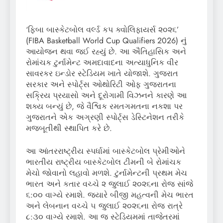
‘ફિબા બાસ્કેટબોલ વર્લ્ડ કપ ક્વોલિફાયર્સ ૨૦૨૬’
(FIBA Basketball World Cup Qualifiers 2026) નું
આયોજન થવા જઈ રહ્યું છે. આ ઐતિહાસિક અને
રોમાંચક ટુર્નામેન્ટ અમદાવાદના અત્યાધુનિક વીર
સાવરકર ઇન્ડોર સ્ટેડિયમ ખાતે યોજાશે. ગુજરાત
સરકાર અને સ્પોર્ટ્સ ઓથોરિટી ઓફ ગુજરાતના
સક્રિય પ્રયાસો અને દૂરોગામી વિઝનને કારણે આ
શક્ય બન્યું છે, જે વૈશ્વિક રમતગમતના નકશા પર
ગુજરાતને એક અગ્રણી સ્પોર્ટ્સ ડેસ્ટિનેશન તરીકે
મજબૂતીથી સ્થાપિત કરે છે.
આ આંતરરાષ્ટ્રીય સ્પર્ધામાં બાસ્કેટબોલ પ્રેમીઓને
ભારતીય રાષ્ટ્રીય બાસ્કેટબોલ ટીમની બે રોમાંચક
મેચો જોવાનો લહાવો મળશે. ટુર્નામેન્ટની પ્રથમ મેચ
ભારત અને કતાર વચ્ચે ૨ જુલાઈ ૨૦૨૬ના રોજ સાંજે
૬:૦૦ વાગ્યે રમાશે. જ્યારે બીજી મહત્વની મેચ ભારત
અને લેબનાન વચ્ચે ૫ જુલાઈ ૨૦૨૬ના રોજ રાત્રે
૮:૩૦ વાગ્યે રમાશે. આ જ સ્ટેડિયમમાં તાજેતરમાં