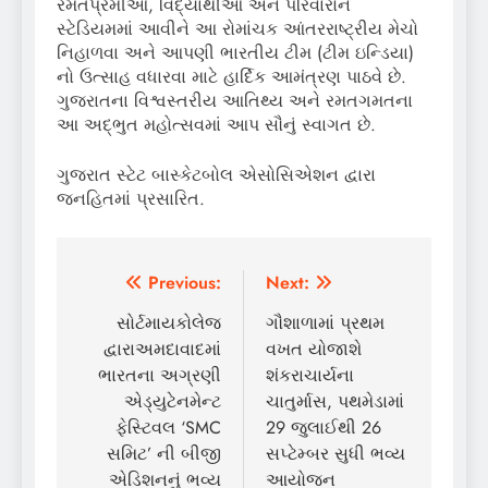
રમતપ્રેમીઓ, વિદ્યાર્થીઓ અને પરિવારોને
સ્ટેડિયમમાં આવીને આ રોમાંચક આંતરરાષ્ટ્રીય મેચો
નિહાળવા અને આપણી ભારતીય ટીમ (ટીમ ઇન્ડિયા)
નો ઉત્સાહ વધારવા માટે હાર્દિક આમંત્રણ પાઠવે છે.
ગુજરાતના વિશ્વસ્તરીય આતિથ્ય અને રમતગમતના
આ અદ્ભુત મહોત્સવમાં આપ સૌનું સ્વાગત છે.
ગુજરાત સ્ટેટ બાસ્કેટબોલ એસોસિએશન દ્વારા
જનહિતમાં પ્રસારિત.
Post
Previous:
Next:
navigation
સોર્ટમાયકોલેજ
ગૌશાળામાં પ્રથમ
દ્વારાઅમદાવાદમાં
વખત યોજાશે
ભારતના અગ્રણી
શંકરાચાર્યના
એડ્યુટેનમેન્ટ
ચાતુર્માસ, પથમેડામાં
ફેસ્ટિવલ ‘SMC
29 જુલાઈથી 26
સમિટ’ ની બીજી
સપ્ટેમ્બર સુધી ભવ્ય
એડિશનનું ભવ્ય
આયોજન