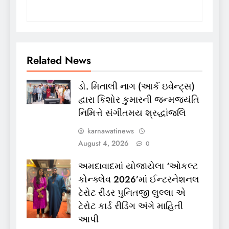
Related News
ડો. મિતાલી નાગ (આર્ક ઇવેન્ટ્સ)
દ્વારા કિશોર કુમારની જન્મજયંતિ
નિમિત્તે સંગીતમય શ્રદ્ધાંજલિ
karnawatinews
August 4, 2026
0
અમદાવાદમાં યોજાયેલા ‘ઓકલ્ટ
કોન્ક્લેવ 2026’માં ઈન્ટરનેશનલ
ટેરોટ રીડર પુનિતજી લુલ્લા એ
ટેરોટ કાર્ડ રીડિંગ અંગે માહિતી
આપી