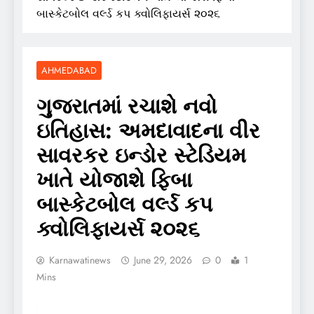
બાસ્કેટબોલ વર્લ્ડ કપ ક્વોલિફાયર્સ ૨૦૨૬
AHMEDABAD
ગુજરાતમાં રચાશે નવો
ઇતિહાસ: અમદાવાદના વીર
સાવરકર ઇન્ડોર સ્ટેડિયમ
ખાતે યોજાશે ફિબા
બાસ્કેટબોલ વર્લ્ડ કપ
ક્વોલિફાયર્સ ૨૦૨૬
Karnawatinews
June 29, 2026
0
1
Mins