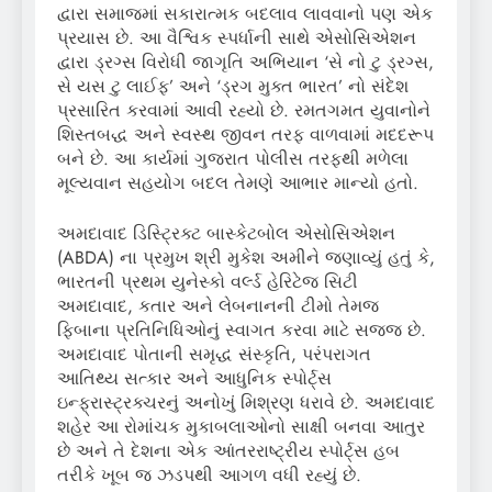
દ્વારા સમાજમાં સકારાત્મક બદલાવ લાવવાનો પણ એક
પ્રયાસ છે. આ વૈશ્વિક સ્પર્ધાની સાથે એસોસિએશન
દ્વારા ડ્રગ્સ વિરોધી જાગૃતિ અભિયાન ‘સે નો ટુ ડ્રગ્સ,
સે યસ ટુ લાઈફ’ અને ‘ડ્રગ મુક્ત ભારત’ નો સંદેશ
પ્રસારિત કરવામાં આવી રહ્યો છે. રમતગમત યુવાનોને
શિસ્તબદ્ધ અને સ્વસ્થ જીવન તરફ વાળવામાં મદદરૂપ
બને છે. આ કાર્યમાં ગુજરાત પોલીસ તરફથી મળેલા
મૂલ્યવાન સહયોગ બદલ તેમણે આભાર માન્યો હતો.
અમદાવાદ ડિસ્ટ્રિક્ટ બાસ્કેટબોલ એસોસિએશન
(ABDA) ના પ્રમુખ શ્રી મુકેશ અમીને જણાવ્યું હતું કે,
ભારતની પ્રથમ યુનેસ્કો વર્લ્ડ હેરિટેજ સિટી
અમદાવાદ, કતાર અને લેબનાનની ટીમો તેમજ
ફિબાના પ્રતિનિધિઓનું સ્વાગત કરવા માટે સજ્જ છે.
અમદાવાદ પોતાની સમૃદ્ધ સંસ્કૃતિ, પરંપરાગત
આતિથ્ય સત્કાર અને આધુનિક સ્પોર્ટ્સ
ઇન્ફ્રાસ્ટ્રક્ચરનું અનોખું મિશ્રણ ધરાવે છે. અમદાવાદ
શહેર આ રોમાંચક મુકાબલાઓનો સાક્ષી બનવા આતુર
છે અને તે દેશના એક આંતરરાષ્ટ્રીય સ્પોર્ટ્સ હબ
તરીકે ખૂબ જ ઝડપથી આગળ વધી રહ્યું છે.