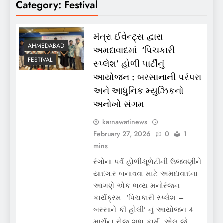
Category:
Festival
મંત્રા ઈવેન્ટ્સ દ્વારા
AHMEDABAD
અમદાવાદમાં ‘પિચકારી
FESTIVAL
સ્પ્લેશ’ હોળી પાર્ટીનું
આયોજન : બરસાનાની પરંપરા
અને આધુનિક મ્યુઝિકનો
અનોખો સંગમ
karnawatinews
February 27, 2026
0
1
mins
રંગોના પર્વ હોળી-ધૂળેટીની ઉજવણીને
યાદગાર બનાવવા માટે અમદાવાદના
આંગણે એક ભવ્ય મનોરંજન
કાર્યક્રમ ‘પિચકારી સ્પ્લેશ –
બરસાને કી હોલી’ નું આયોજન 4
માર્ચના રોજ શુભ ફાર્મ, એલ.જે.