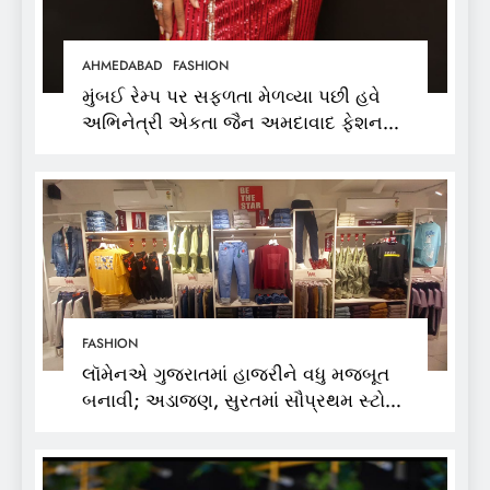
AHMEDABAD
FASHION
મુંબઈ રેમ્પ પર સફળતા મેળવ્યા પછી હવે
અભિનેત્રી એકતા જૈન અમદાવાદ ફેશન
વીકમાં પોતાની પ્રતિભા પ્રદર્શિત કરશે
FASHION
લૉમેનએ ગુજરાતમાં હાજરીને વધુ મજબૂત
બનાવી; અડાજણ, સુરતમાં સૌપ્રથમ સ્ટોર
શરૂ કર્યો