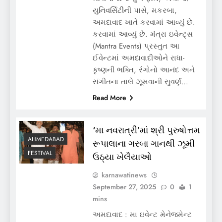
યુનિવર્સિટીની પાસે, મકરબા,
અમદાવાદ ખાતે કરવામાં આવ્યું છે.
કરવામાં આવ્યું છે. મંત્રા ઇવેન્ટ્સ
(Mantra Events) પ્રસ્તુત આ
ઈવેન્ટમાં અમદાવાદીઓને રાધા-
કૃષ્ણની ભક્તિ, રંગોનો આનંદ અને
સંગીતના તાલે ઝૂમવાની સુવર્ણ…
Read More
‘મા નવરાત્રી’માં શ્રી પુરુષોત્તમ
AHMEDABAD
રૂપાલાના ગરબા ગાનથી ઝૂમી
FESTIVAL
ઉઠ્યા ખેલૈયાઓ
karnawatinews
September 27, 2025
0
1
mins
અમદાવાદ : મા ઇવેન્ટ મેનેજમેન્ટ