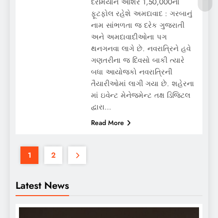
દરમિયાન આશરે 1,50,000નો
ફૂટફોલ રહેશે અમદાવાદ : ગરબાનું
નામ સાંભળતા જ દરેક ગુજરાતી
અને અમદાવાદીઓના પગ
થનગનવા લાગે છે. નવરાત્રિને હવે
ગણતરીના જ દિવસો બાકી ત્યારે
બધા આયોજકો નવરાત્રિની
તૈયારીઓમાં લાગી ગયા છે. શહેરના
માં ઇવેન્ટ મેનેજમેન્ટ તક્ષ ડિજિટલ
દ્વારા…
Read More
1
2
Latest News