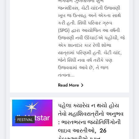
ભગવાન ઝુલેલાલના શુભ
જન્મદિવસ, ચેટી ચાંદની ઉજવણી
ખૂબ જ ઉત્સાહ અને એકતા સાથે
કરી હતી. સિંધી પરિવાર ગ્રુપ
(SPG) દ્વારા આયોજિત આ વર્ષની
ઉજવણી નવી ઊંચાઈએ પહોંચી, જે
એક શાનદાર કાર રેલી શોભા
યાત્રામાં પરિણમી હતી. ચેટી ચાંદ,
જેને સિંધી નવા વર્ષ તરીકે પણ
ઉજવવામાં આવે છે, તે જળ
તત્વના…
Read More
પહેલા ક્યારેય ન થયો હોય
તેવો મહાશિવરાત્રીનો અનુભવ
FESTIVAL
: ભારતભરના જ્યોતિર્લિંગોની
લાઇવ આરતીઓ, 26
ફેબ્રુઆરીએ ફક્ત