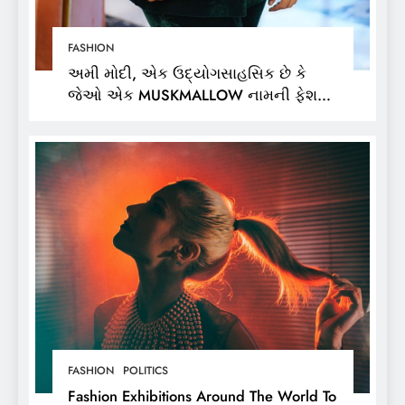
FASHION
અમી મોદી, એક ઉદ્યોગસાહસિક છે કે
જેઓ એક MUSKMALLOW નામની ફેશન
બ્રાન્ડના માલિક છે,
FASHION
POLITICS
Fashion Exhibitions Around The World To