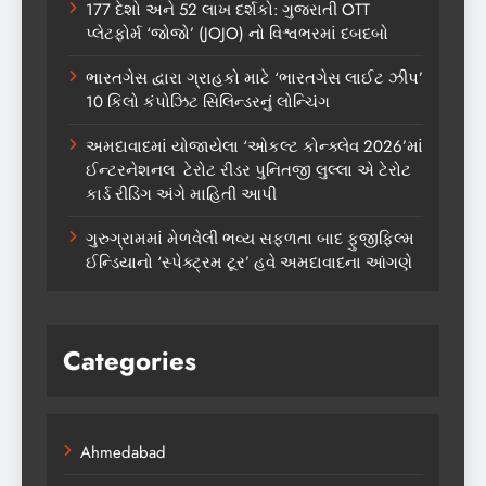
177 દેશો અને 52 લાખ દર્શકો: ગુજરાતી OTT
પ્લેટફોર્મ ‘જોજો’ (JOJO) નો વિશ્વભરમાં દબદબો
ભારતગેસ દ્વારા ગ્રાહકો માટે ‘ભારતગેસ લાઈટ ઝીપ’
10 કિલો કંપોઝિટ સિલિન્ડરનું લોન્ચિંગ
અમદાવાદમાં યોજાયેલા ‘ઓકલ્ટ કોન્ક્લેવ 2026’માં
ઈન્ટરનેશનલ ટેરોટ રીડર પુનિતજી લુલ્લા એ ટેરોટ
કાર્ડ રીડિંગ અંગે માહિતી આપી
ગુરુગ્રામમાં મેળવેલી ભવ્ય સફળતા બાદ ફુજીફિલ્મ
ઈન્ડિયાનો ‘સ્પેક્ટ્રમ ટૂર’ હવે અમદાવાદના આંગણે
Categories
Ahmedabad