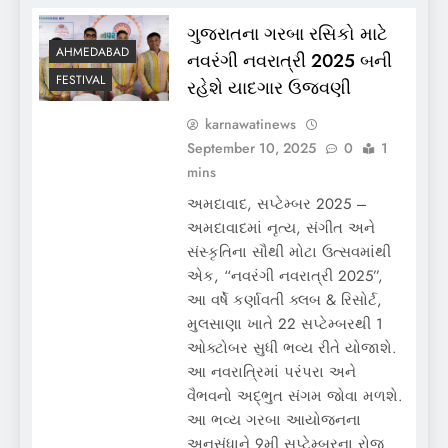
ગુજરાતના ગરબા રસિકો માટે
AHMEDABAD
નવરંગી નવરાત્રી 2025 બની
FESTIVAL
રહેશે યાદગાર ઉજવણી
karnawatinews
September 10, 2025
0
1
mins
અમદાવાદ, સપ્ટેમ્બર 2025 –
અમદાવાદમાં નૃત્ય, સંગીત અને
સંસ્કૃતિના સૌથી મોટા ઉત્સવમાંથી
એક, “નવરંગી નવરાત્રી 2025”,
આ વર્ષે કર્ણાવતી ક્લબ & રિસોર્ટ,
મુલસાણા ખાતે 22 સપ્ટેમ્બરથી 1
ઓક્ટોબર સુધી ભવ્ય રીતે યોજાશે.
આ નવરાત્રિમાં પરંપરા અને
વૈભવનો અદ્ભુત સંગમ જોવા મળશે.
આ ભવ્ય ગરબા આયોજનના
અનુસંધાને 9મી સપ્ટેમ્બરના રોજ