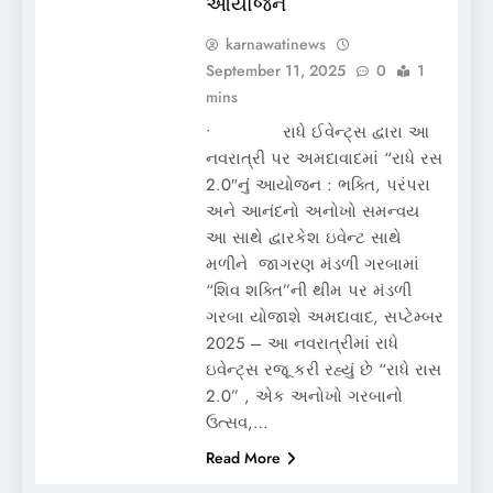
આયોજન
karnawatinews
September 11, 2025
0
1
mins
• રાધે ઈવેન્ટ્સ દ્વારા આ
નવરાત્રી પર અમદાવાદમાં “રાધે રસ
2.0″નું આયોજન : ભક્તિ, પરંપરા
અને આનંદનો અનોખો સમન્વય
આ સાથે દ્વારકેશ ઇવેન્ટ સાથે
મળીને જાગરણ મંડળી ગરબામાં
“શિવ શક્તિ”ની થીમ પર મંડળી
ગરબા યોજાશે અમદાવાદ, સપ્ટેમ્બર
2025 – આ નવરાત્રીમાં રાધે
ઇવેન્ટ્સ રજૂ કરી રહ્યું છે “રાધે રાસ
2.0” , એક અનોખો ગરબાનો
ઉત્સવ,…
Read More