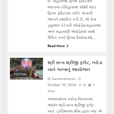
છે. મહારાજા ફિલ્મ ફેસ્ટિવલે
ભારતના ઈતિહાસમાં સૌથી મોટા
ફિલ્મ ફેસ્ટિવલ તરીકે પોતાની
જાતને સ્થાપિત કરી છે, જે તેના
ડ્યુઅલ કેટેગરી એવોર્ડ્સ-મહારાજા
અને મહારાણી એવોર્ડ્સ®️ સાથે
વૈશ્વિક સ્તરે ફિલ્મ નિર્માતાઓ,…
Read More
શ્રી સત્વ શ્રીજી ફ્લેટ, નરોડા
ખાતે ગરબાનું આયોજન
FESTIVAL
karnawatinews
October 10, 2024
0
1
mins
અમદાવાદના નરોડા વિસ્તારમાં
આવેલ શ્રી સત્વ શ્રીજી ફ્લેટ
ખાતે ટ્રેડિશનલ થીમ દ્વારા બધા એ