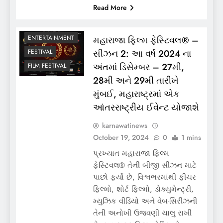
Read More
મહારાજા ફિલ્મ ફેસ્ટિવલ®️ –
ENTERTAINMENT
સીઝન 2: આ વર્ષ 2024 ના
FESTIVAL
અંતમાં ડિસેમ્બર – 27મી,
FILM FESTIVAL
28મી અને 29મી તારીખે
મુંબઈ, મહારાષ્ટ્રમાં એક
આંતરરાષ્ટ્રીય ઈવેન્ટ યોજાશે
karnawatinews
October 19, 2024
0
1 mins
પ્રખ્યાત મહારાજા ફિલ્મ
ફેસ્ટિવલ®️ તેની બીજી સીઝન માટે
પાછો ફર્યો છે, વિશ્વભરમાંથી ફીચર
ફિલ્મો, શોર્ટ ફિલ્મો, ડોક્યુમેન્ટ્રી,
મ્યુઝિક વીડિયો અને વેબ-સિરીઝની
તેની અનોખી ઉજવણી ચાલુ રાખી