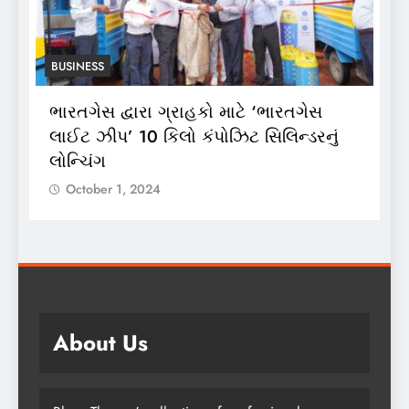
BUSINESS
ભારતગેસ દ્વારા ગ્રાહકો માટે ‘ભારતગેસ
અ
ં
લાઈટ ઝીપ’ 10 કિલો કંપોઝિટ સિલિન્ડરનું
2
લોન્ચિંગ
લ
October 1, 2024
About Us