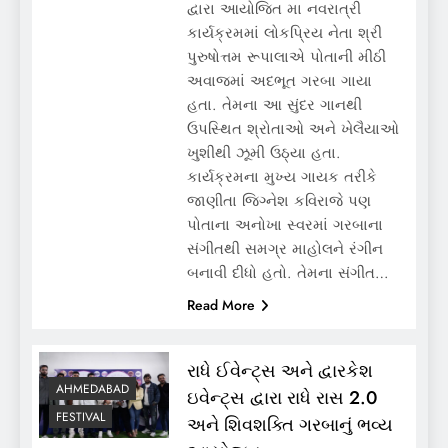
દ્વારા આયોજિત મા નવરાત્રી
કાર્યક્રમમાં લોકપ્રિય નેતા શ્રી
પુરુષોત્તમ રૂપાલાએ પોતાની મીઠી
અવાજમાં અદભૂત ગરબા ગાયા
હતા. તેમના આ સુંદર ગાનથી
ઉપસ્થિત શ્રોતાઓ અને ખેલૈયાઓ
ખુશીથી ઝૂમી ઉઠ્યા હતા.
કાર્યક્રમના મુખ્ય ગાયક તરીકે
જાણીતા જિગ્નેશ કવિરાજે પણ
પોતાના અનોખા સ્વરમાં ગરબાના
સંગીતથી સમગ્ર માહોલને રંગીન
બનાવી દીધો હતો. તેમના સંગીત…
Read More
રાધે ઈવેન્ટ્સ અને દ્વારકેશ
AHMEDABAD
ઇવેન્ટ્સ દ્વારા રાધે રાસ 2.0
FESTIVAL
અને શિવશક્તિ ગરબાનું ભવ્ય