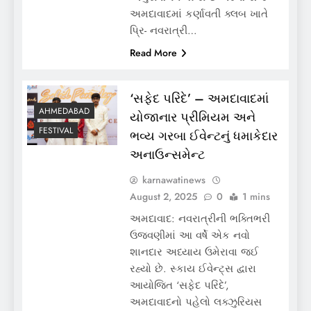
અમદાવાદમાં કર્ણાવતી ક્લબ ખાતે
પ્રિ- નવરાત્રી…
Read More
‘સફેદ પરિંદે’ – અમદાવાદમાં
AHMEDABAD
યોજાનાર પ્રીમિયમ અને
FESTIVAL
ભવ્ય ગરબા ઈવેન્ટનું ધમાકેદાર
અનાઉન્સમેન્ટ
karnawatinews
August 2, 2025
0
1 mins
અમદાવાદ: નવરાત્રીની ભક્તિભરી
ઉજવણીમાં આ વર્ષે એક નવો
શાનદાર અધ્યાય ઉમેરાવા જઈ
રહ્યો છે. સ્કાય ઈવેન્ટ્સ દ્વારા
આયોજિત ‘સફેદ પરિંદે’,
અમદાવાદનો પહેલો લક્ઝુરિયસ