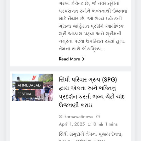
ગરબા ઈવેન્ટ છે, જે નવરાત્રીના
પરંપરાગત રંગોને ભવ્યતાથી ઉજવવા
માટે તૈયાર છે. આ ભવ્ય ઇવેન્ટની
ગ્રાન્ડ જાહેરાત પ્રસંગે આયોજક
શ્રી આકાશ પટ્વા અને શ્રીમતી
નમ્રતા પટ્વા ઉપસ્થિત રહ્યા હતા.
તેમના સાથે લોકપ્રિય…
Read More
સિંધી પરિવાર ગ્રુપ (SPG)
AHMEDABAD
દ્વારા એકતા અને ભક્તિનું
FESTIVAL
પ્રદર્શન કરતી ભવ્ય ચેટી ચાંદ
ઉજવણી કરાઇ
karnawatinews
April 1, 2025
0
1 mins
સિંધી સમુદાયે તેમના પૂજ્ય દેવતા,