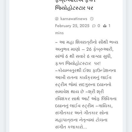
જિયોહોટસ્ટાર પર
karnawatinews
February 25, 2025
0
1
mins
~ આ મહા શિવરાત્રીનો સૌથી ભવ્ય
અનુભવ માણો – 26 ફેબ્રુઆરી,
સાંજે 6 થી સવારે 6 વાગ્યા સુધી,
ફક્ત જિયોહોટસ્ટાર પર!
~કોયમ્બતુરથી ઈશા ફાઉન્ડેશનના
આખી રાતના કાર્યક્રમનું લાઈવ
સ્ટ્રીમ જેમાં સદગુરુના ધ્યાનનો
સમાવેશ થાય છે ~શ્રી શ્રી
રવિશંકર સાથે આર્ટ ઓફ લિવિંગના
ધ્યાનનું લાઈવ સ્ટ્રીમ ~ગાયિકા,
સંગીતકાર અને ગીતકાર સોના
મહાપાત્રાના નેતૃત્વમાં ટોચના
સંગીત કલાકારો…