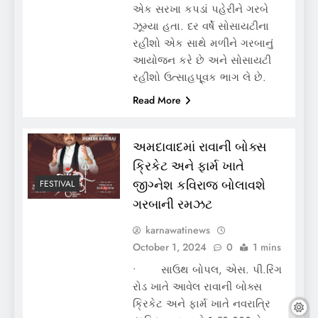
એક સરખા કપડાં પહેરીને ગરબે
ઝૂમ્યા હતા. દર વર્ષે સોસાયટીના
રહીશો એક સાથે મળીને ગરબાનું
આયોજન કરે છે અને સોસાયટી
રહીશો ઉત્સાહપૂ્વક ભાગ લે છે.
Read More
અમદાવાદમાં રાવાની બોક્સ
ક્રિકેટ અને ફાર્મ ખાતે
જીગ્નેશ કવિરાજ બોલાવશે
FESTIVAL
ગરબાની રમઝટ
karnawatinews
October 1, 2024
0
1 mins
• સાઉથ બોપલ, એસ. પી.રિંગ
રોડ ખાતે આવેલ રાવાની બોક્સ
ક્રિકેટ અને ફાર્મ ખાતે નવરાત્રિ