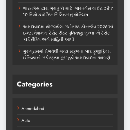
ભારતગેસ દ્વારા ગ્રાહકો માટે ‘ભારતગેસ લાઈટ ઝીપ’
10 કિલો કંપોઝિટ સિલિન્ડરનું લોન્ચિંગ
અમદાવાદમાં યોજાયેલા ‘ઓકલ્ટ કોન્ક્લેવ 2026’માં
ઈન્ટરનેશનલ ટેરોટ રીડર પુનિતજી લુલ્લા એ ટેરોટ
કાર્ડ રીડિંગ અંગે માહિતી આપી
ગુરુગ્રામમાં મેળવેલી ભવ્ય સફળતા બાદ ફુજીફિલ્મ
ઈન્ડિયાનો ‘સ્પેક્ટ્રમ ટૂર’ હવે અમદાવાદના આંગણે
Categories
Ahmedabad
Auto