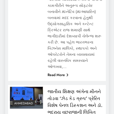
કામગીરીને અનુરૂપ સોફ્ટવેર
બનાવીને AI-નેટિવ (AI-આધારિત)
બનવામાં મદદ કરવાના હેતુથી
ઉદ્યોગસાહસિક અને કન્ટેન્ટ
ક્રિએટર રાજ શમાણી સાથે
ભાગીદારીમાં દેશવ્યાપી ચેલેન્જ શરૂ
કરી છે. આ પહેલ ભારતભરના
બિઝનેસ માલિકો, સ્થાપકો અને
ઓપરેટરોને તેમના વ્યવસાયમાં
રહેલી વાસ્તવિક સમસ્યાને
ઓળખવા,…
Read More
જાતીય શિક્ષણ અંગેના મૌનને
તોડવા ‘ઝેડ કેડ ગ્રુપ’ પ્રેરિત
AHMEDABAD
વિશેષ પેનલ ડિસ્કશન અને ડૉ.
ભદ્રાયુ વછરાજાની લિખિત