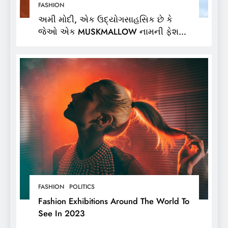
FASHION
અમી મોદી, એક ઉદ્યોગસાહસિક છે કે
જેઓ એક MUSKMALLOW નામની ફેશન
બ્રાન્ડના માલિક છે,
FASHION
POLITICS
Fashion Exhibitions Around The World To
See In 2023