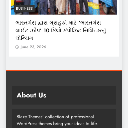
BUSINESS
ભારતગેસ દ્વારા ગ્રાહકો માટે ‘ભારતગેસ
અ
ં
લાઈટ ઝીપ’ 10 કિલો કંપોઝિટ સિલિન્ડરનું
2
લોન્ચિંગ
લ
June 23, 2026
About Us
Blaze Themes' collection of professional
WordPress themes bring your ideas to life.