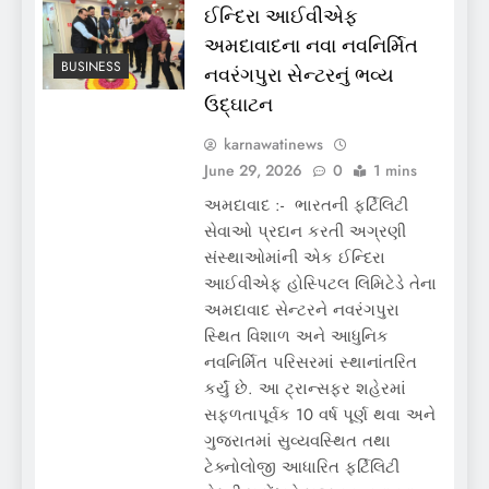
ઈન્દિરા આઈવીએફ
અમદાવાદના નવા નવનિર્મિત
BUSINESS
નવરંગપુરા સેન્ટરનું ભવ્ય
ઉદ્ઘાટન
karnawatinews
June 29, 2026
0
1 mins
અમદાવાદ :- ભારતની ફર્ટિલિટી
સેવાઓ પ્રદાન કરતી અગ્રણી
સંસ્થાઓમાંની એક ઈન્દિરા
આઈવીએફ હોસ્પિટલ લિમિટેડે તેના
અમદાવાદ સેન્ટરને નવરંગપુરા
સ્થિત વિશાળ અને આધુનિક
નવનિર્મિત પરિસરમાં સ્થાનાંતરિત
કર્યું છે. આ ટ્રાન્સફર શહેરમાં
સફળતાપૂર્વક 10 વર્ષ પૂર્ણ થવા અને
ગુજરાતમાં સુવ્યવસ્થિત તથા
ટેક્નોલોજી આધારિત ફર્ટિલિટી