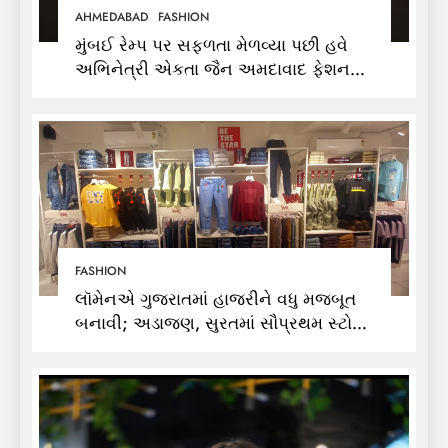
AHMEDABAD
FASHION
મુંબઈ રેમ્પ પર સફળતા મેળવ્યા પછી હવે
અભિનેત્રી એકતા જૈન અમદાવાદ ફેશન
વીકમાં પોતાની પ્રતિભા પ્રદર્શિત કરશે
FASHION
લૉમેનએ ગુજરાતમાં હાજરીને વધુ મજબૂત
બનાવી; અડાજણ, સુરતમાં સૌપ્રથમ સ્ટોર
શરૂ કર્યો