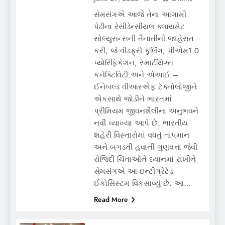
સેમસંગએ આજે તેના આગામી
પેઢીના રેસીડેન્સીયલ ક્લાયમેટ
સોલ્યુસન્સની તૈનાતીની જાહેરાત
કરી, જે વીંડફ્રી કૂલિંગ, પીએમ1.0
પ્યોરિફિકેશન, સ્માર્ટથિંગ્સ
કનેક્ટિવિટી અને એઆઈ –
ઈનેબલ્ડ વીઆરએફ ટેક્નોલોજીને
એકસાથે જોડીને ભારતમાં
પ્રીમિયમ જીવનશૈલીના અનુભવને
નવી વ્યાખ્યા આપે છે. ભારતીય
શહેરી વિસ્તારોમાં વધતું તાપમાન
અને બગડતી હવાની ગુણવત્તા જેવી
રોજિંદી ચિંતાઓને ધ્યાનમાં રાખીને
સેમસંગએ આ ઇન્ટીગ્રેટેડ
ઈકોસિસ્ટમ વિકસાવ્યું છે. આ…
Read More