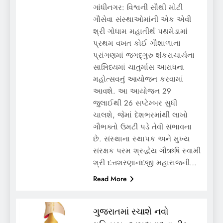
ગાંધીનગર: વિશ્વની સૌથી મોટી
ગૌસેવા સંસ્થાઓમાંની એક એવી
શ્રી ગોધામ મહાતીર્થ પથમેડામાં
પ્રથમ વખત કોઈ ગૌશાળાના
પ્રાંગણમાં જગદ્ગુરુ શંકરાચાર્યના
સાન્નિધ્યમાં ચાતુર્માસ આરાધના
મહોત્સવનું આયોજન કરવામાં
આવશે. આ આયોજન 29
જુલાઈથી 26 સપ્ટેમ્બર સુધી
ચાલશે, જેમાં દેશભરમાંથી લાખો
ગૌભક્તો ઉમટી પડે તેવી સંભાવના
છે. સંસ્થાના સ્થાપક અને મુખ્ય
સંરક્ષક પરમ શ્રદ્ધેય ગૌઋષિ સ્વામી
શ્રી દત્તશરણાનંદજી મહારાજની…
Read More
ગુજરાતમાં રચાશે નવો