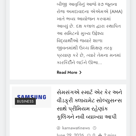
બીજી આવૃત્તિનું આજે ૨૭ જૂનના
રોજ અમદાવાદના એએમએ (AMA)
ખાતે ભવ્ય આયોજન કરવામાં
આવ્યું છે. દક્ષ કલાલ દ્વારા સ્થાપિત
આ સમિટનો મુખ્ય ઉદ્દેશ્ય
વિદ્યાર્થીઓ જ્યારે શાળા
જીવનમાંથી ઉચ્ચ શિક્ષણ તરફ
પ્રયાણ કરે છે, ત્યારે તેમના મનમાં
કારકિર્દીને લઈને ઊભા…
Read More
સેમસંગએ સ્માર્ટ એર કેર અને
વીંડફ્રી ક્લાયમેટ સોલ્યુસન્સ
BUSINESS
સાથે પ્રીમિયમ રહેણાંક
કૂલિંગને નવી વ્યાખ્યા આપી
karnawatinews
June 29, 2026
0
2 mins