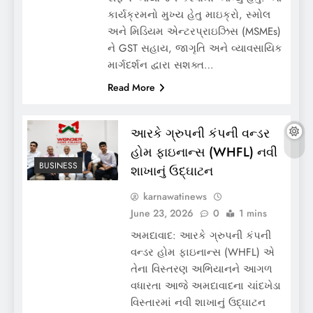
કાર્યક્રમનો મુખ્ય હેતુ માઇક્રો, સ્મોલ
અને મિડિયમ એન્ટરપ્રાઇઝિસ (MSMEs)
ને GST સહાય, જાગૃતિ અને વ્યાવસાયિક
માર્ગદર્શન દ્વારા સશક્ત…
Read More
આરકે ગ્રુપની કંપની વન્ડર
હોમ ફાઇનાન્સ (WHFL) નવી
BUSINESS
શાખાનું ઉદ્ઘાટન
karnawatinews
June 23, 2026
0
1 mins
અમદાવાદ: આરકે ગ્રુપની કંપની
વન્ડર હોમ ફાઇનાન્સ (WHFL) એ
તેના વિસ્તરણ અભિયાનને આગળ
વધારતા આજે અમદાવાદના ચાંદખેડા
વિસ્તારમાં નવી શાખાનું ઉદ્ઘાટન