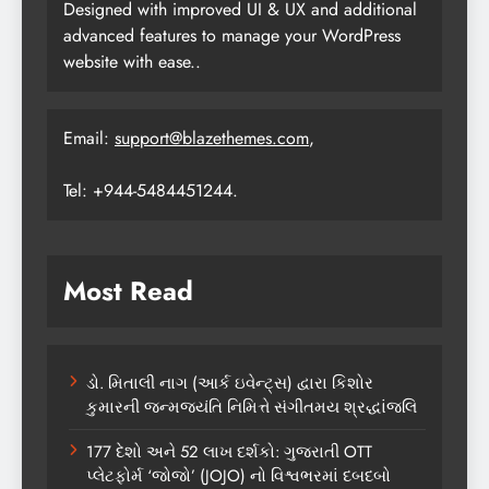
Designed with improved UI & UX and additional
advanced features to manage your WordPress
website with ease..
Email:
support@blazethemes.com
,
Tel: +944-5484451244.
Most Read
ડો. મિતાલી નાગ (આર્ક ઇવેન્ટ્સ) દ્વારા કિશોર
કુમારની જન્મજયંતિ નિમિત્તે સંગીતમય શ્રદ્ધાંજલિ
177 દેશો અને 52 લાખ દર્શકો: ગુજરાતી OTT
પ્લેટફોર્મ ‘જોજો’ (JOJO) નો વિશ્વભરમાં દબદબો