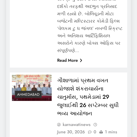
દર્શકો તરફથી અદભુત પ્રતિસાદ
મળી રહ્યો છે. બોલિવૂડની મોટા
બજેટની મલ્ટિસ્ટારર કોમેડી ફિલ્મ
‘વેલકમ ટુ ધ જંગલ’ નબળી સ્ક્રિપ્ટ
અને અતિશય આર્ટિફિશિયલ
અસરોને કારણે બોક્સ ઓફિસ પર
સંપૂર્ણપણે…
Read More
ગૌશાળામાં પ્રથમ વખત
યોજાશે શંકરાચાર્યના
AHMEDABAD
ચાતુર્માસ, પથમેડામાં 29
જુલાઈથી 26 સપ્ટેમ્બર સુધી
ભવ્ય આયોજન
karnawatinews
June 30, 2026
0
1 mins