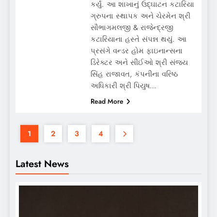
કર્યું. આ શાખાનું ઉદ્ઘાટન કટારિયા
ગ્રુપના સ્થાપક અને ચેરમેન શ્રી
સૌભાગમલજી & રાજેન્દ્રજી
કટારિયાના હસ્તે સંપન્ન થયું. આ
પ્રસંગે વન્ડર હોમ ફાઇનાન્સના
ડિરેક્ટર અને સીઈઓ શ્રી સંજય
સિંહ રાજાવત, કંપનીના વરિષ્ઠ
અધિકારી શ્રી પિયુષ…
Read More
1
2
3
4
Latest News