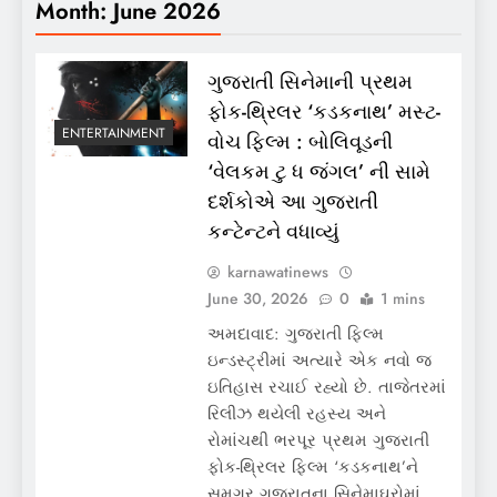
Month:
June 2026
ગુજરાતી સિનેમાની પ્રથમ
ફોક-થ્રિલર ‘કડકનાથ’ મસ્ટ-
ENTERTAINMENT
વોચ ફિલ્મ : બોલિવૂડની
‘વેલકમ ટુ ધ જંગલ’ ની સામે
દર્શકોએ આ ગુજરાતી
કન્ટેન્ટને વધાવ્યું
karnawatinews
June 30, 2026
0
1 mins
અમદાવાદ: ગુજરાતી ફિલ્મ
ઇન્ડસ્ટ્રીમાં અત્યારે એક નવો જ
ઇતિહાસ રચાઈ રહ્યો છે. તાજેતરમાં
રિલીઝ થયેલી રહસ્ય અને
રોમાંચથી ભરપૂર પ્રથમ ગુજરાતી
ફોક-થ્રિલર ફિલ્મ ‘કડકનાથ’ને
સમગ્ર ગુજરાતના સિનેમાઘરોમાં