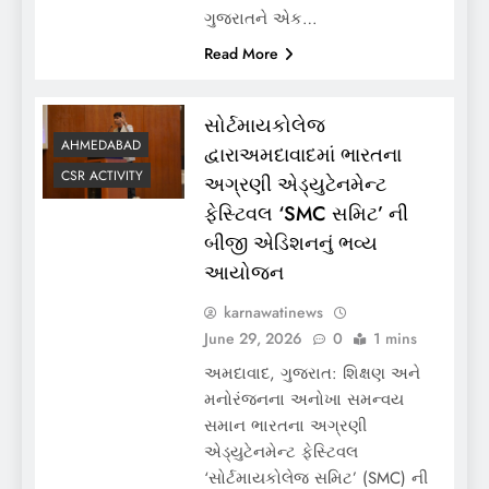
ગુજરાતને એક…
Read More
સોર્ટમાયકોલેજ
AHMEDABAD
દ્વારાઅમદાવાદમાં ભારતના
CSR ACTIVITY
અગ્રણી એડ્યુટેનમેન્ટ
ફેસ્ટિવલ ‘SMC સમિટ’ ની
બીજી એડિશનનું ભવ્ય
આયોજન
karnawatinews
June 29, 2026
0
1 mins
અમદાવાદ, ગુજરાત: શિક્ષણ અને
મનોરંજનના અનોખા સમન્વય
સમાન ભારતના અગ્રણી
એડ્યુટેનમેન્ટ ફેસ્ટિવલ
‘સોર્ટમાયકોલેજ સમિટ’ (SMC) ની