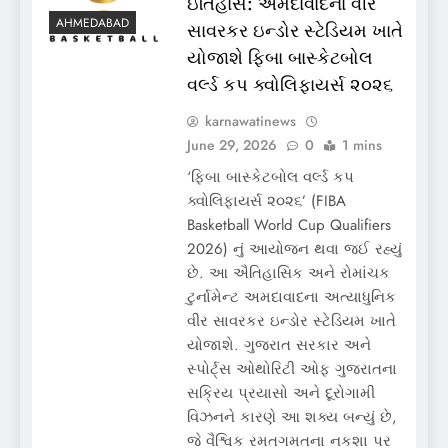
ઇતિહાસ: અમદાવાદના વીર
AHMEDABAD
સાવરકર ઇન્ડોર સ્ટેડિયમ ખાતે
યોજાશે ફિબા બાસ્કેટબોલ
વર્લ્ડ કપ ક્વોલિફાયર્સ ૨૦૨૬
karnawatinews
June 29, 2026
0
1 mins
‘ફિબા બાસ્કેટબોલ વર્લ્ડ કપ
ક્વોલિફાયર્સ ૨૦૨૬’ (FIBA
Basketball World Cup Qualifiers
2026) નું આયોજન થવા જઈ રહ્યું
છે. આ ઐતિહાસિક અને રોમાંચક
ટુર્નામેન્ટ અમદાવાદના અત્યાધુનિક
વીર સાવરકર ઇન્ડોર સ્ટેડિયમ ખાતે
યોજાશે. ગુજરાત સરકાર અને
સ્પોર્ટ્સ ઓથોરિટી ઓફ ગુજરાતના
સક્રિય પ્રયાસો અને દૂરોગામી
વિઝનને કારણે આ શક્ય બન્યું છે,
જે વૈશ્વિક રમતગમતના નકશા પર