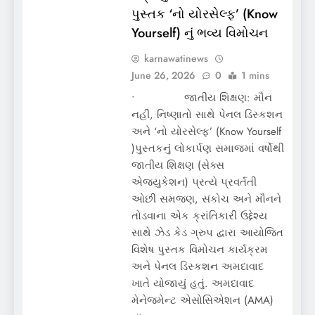
પુસ્તક ‘નો યોરસેલ્ફ’ (Know
Yourself) નું ભવ્ય વિમોચન
karnawatinews
June 26, 2026
0
1 mins
• જાતીય શિક્ષણ: મૌન
નહીં, નિષ્ણાતો સાથે પેનલ ડિસ્કશન
અને ‘નો યોરસેલ્ફ’ (Know Yourself
)પુસ્તકનું લોકાર્પણ સમાજમાં વર્ષોથી
જાતીય શિક્ષણ (સેક્સ
એજ્યુકેશન) પ્રત્યે પ્રવર્તતી
ઓછી સમજણ, સંકોચ અને મૌનને
તોડવાના એક ક્રાંતિકારી ઉદ્દેશ્ય
સાથે ઝેડ કેડ ગ્રુપ દ્વારા આયોજિત
વિશેષ પુસ્તક વિમોચન કાર્યક્રમ
અને પેનલ ડિસ્કશન અમદાવાદ
ખાતે યોજાયું હતું. અમદાવાદ
મેનેજમેન્ટ એસોસિએશન (AMA)