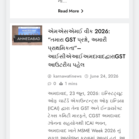
ના…
Read More
એમએસએમઈ વીક 2026:
“તમારા GST પ્રશ્નો, અમારી
AHMEDABAD
પ્રાથમિકતા”–
આઈસીએઆઈઅમદાવાદદ્વારાGST
આઉટરીચ પહેલ
karnawatinews
June 24, 2026
0
1 mins
અમદાવાદ, 23 જૂન, 2026: ઇન્સ્ટિટ્યૂટ
ઓફ ચાર્ટર્ડ એકાઉન્ટન્ટ્સ ઓફ ઇન્ડિયા
(ICAI) દ્વારા તેના GST અને ઈન્ડાયરેક્ટ
ટેક્સ કમિટી મારફતે, CGST અમદાવાદ
ઝોનના સહયોગથી ICAI ભવન,
અમદાવાદ ખાતે MSME Week 2026 નું
સફળ આયોજન કરવામાં આવ્યું હતું. આ