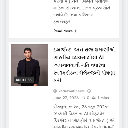
કેરની પહોંચને મજબૂત બનાવવા
માટેના સંસ્થાના સતત પ્રયાસોને
દર્શાવે છે. નવા પરિસરમાં
ટ્રાન્સફર…
Read More
ઇમર્જન્ટ અને રાજ શમાણીએ
ભારતીય વ્યવસાયોમાં AI
અપનાવવાની ગતિ વધારવા
રૂ.1કરોડના ચેલેન્જની ઘોષણા
કરી
BUSINESS
karnawatinews
June 27, 2026
0
1 mins
બેંગલુરુ, ભારત, 26 જૂન 2026:
ઝડપથી વિકસતા AI સોફ્ટવેર
ક્રિએશન પ્લેટફોર્મ ‘ઇમર્જન્ટ’ ) એ
ભારતીય વ્યવસાયોને તેમની પોતાની