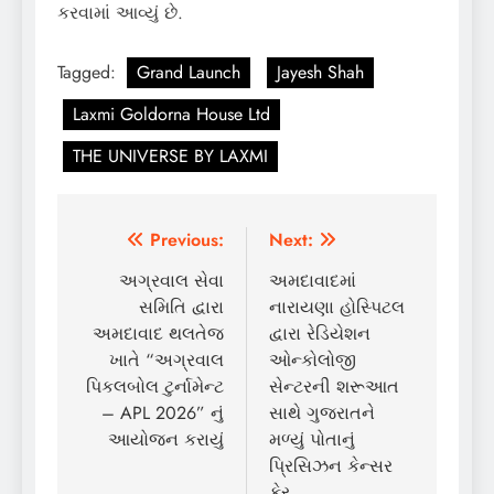
કરવામાં આવ્યું છે.
Tagged:
Grand Launch
Jayesh Shah
Laxmi Goldorna House Ltd
THE UNIVERSE BY LAXMI
Post
Previous:
Next:
navigation
અગ્રવાલ સેવા
અમદાવાદમાં
સમિતિ દ્વારા
નારાયણા હોસ્પિટલ
અમદાવાદ થલતેજ
દ્વારા રેડિયેશન
ખાતે “અગ્રવાલ
ઓન્કોલોજી
પિકલબોલ ટુર્નામેન્ટ
સેન્ટરની શરૂઆત
– APL 2026” નું
સાથે ગુજરાતને
આયોજન કરાયું
મળ્યું પોતાનું
પ્રિસિઝન કેન્સર
કેર