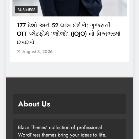
INESS
BUSINESS
 દેશો અને 52 લાખ દર્શકો: ગુજરાતી
ભારતગેસ દ્વ
 પ્લેટફોર્મ ‘જોજો’ (JOJO) નો વિશ્વભરમાં
લાઈટ ઝીપ’ 1
દબો
લોન્ચિંગ
ugust 3, 2026
August 3, 
About Us
Blaze Themes' collection of professional
WordPress themes bring your ideas to life.