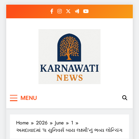
Skip
to
content
Karnawati News
MENU
Home
2026
June
1
અમદાવાદમાં ‘ધ યુનિવર્સ બાય લક્ષ્મી’નું ભવ્ય લોન્ચિંગ