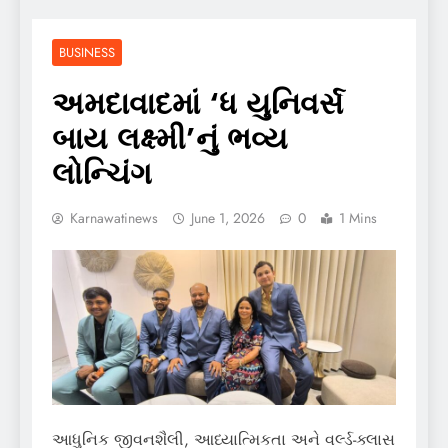
BUSINESS
અમદાવાદમાં ‘ધ યુનિવર્સ
બાય લક્ષ્મી’નું ભવ્ય
લોન્ચિંગ
Karnawatinews
June 1, 2026
0
1 Mins
આધુનિક જીવનશૈલી, આધ્યાત્મિકતા અને વર્લ્ડ-ક્લાસ