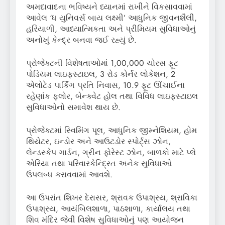
અમદાવાદના ભવિષ્યને ધ્યાનમાં રાખીને વિકસાવવામાં
આવેલ ‘ધ યુનિવર્સ બાય લક્ષ્મી’ આધુનિક જીવનશૈલી,
હરિયાળી, આધ્યાત્મિકતા અને પ્રીમિયમ સુવિધાઓનું
અનોખું કેન્દ્ર બનવા જઈ રહ્યું છે.
પ્રોજેક્ટની વિશેષતાઓમાં 1,00,000 ચોરસ ફૂટ
પોડિયમ લાઇફસ્ટાઇલ, 3 રોડ કોર્નર લોકેશન, 2
એલોટેડ પાર્કિંગ પ્રતિ નિવાસ, 10.9 ફૂટ ઊંચાઈના
રહેણાંક ફ્લોર, બેન્ક્વેટ હોલ તથા વિવિધ લાઇફસ્ટાઇલ
સુવિધાઓનો સમાવેશ થાય છે.
પ્રોજેક્ટમાં સ્વિમિંગ પૂલ, આધુનિક જીમ્નેશિયમ, હોમ
થિયેટર, ઇન્ડોર અને આઉટડોર સ્પોર્ટ્સ ઝોન,
લેન્ડસ્કેપ ગાર્ડન, ગ્રીન ફોરેસ્ટ ઝોન, બાળકો માટે પ્લે
એરિયા તથા પરિવારકેન્દ્રિત અનેક સુવિધાઓ
ઉપલબ્ધ કરાવવામાં આવશે.
આ ઉપરાંત શિખર દેરાસર, શ્રાવક ઉપાશ્રય, શ્રાવિકા
ઉપાશ્રય, આયંબિલશાળા, પાઠશાળા, કાર્યાલય તથા
શિવ મંદિર જેવી વિશેષ સુવિધાઓનું પણ આયોજન