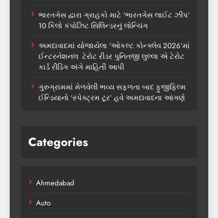
ભારતગેસ દ્વારા ગ્રાહકો માટે ‘ભારતગેસ લાઈટ ઝીપ’
10 કિલો કંપોઝિટ સિલિન્ડરનું લોન્ચિંગ
અમદાવાદમાં યોજાયેલા ‘ઓકલ્ટ કોન્ક્લેવ 2026’માં
ઈન્ટરનેશનલ ટેરોટ રીડર પુનિતજી લુલ્લા એ ટેરોટ
કાર્ડ રીડિંગ અંગે માહિતી આપી
ગુરુગ્રામમાં મેળવેલી ભવ્ય સફળતા બાદ ફુજીફિલ્મ
ઈન્ડિયાનો ‘સ્પેક્ટ્રમ ટૂર’ હવે અમદાવાદના આંગણે
Categories
Ahmedabad
Auto