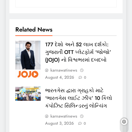
Related News
177 દેશો અને 52 લાખ દર્શકો:
ગુજરાતી OTT પ્લેટફોર્મ ‘જોજો’
(JOJO) નો વિશ્વભરમાં દબદબો
karnawatinews
August 4, 2026
0
ભારતગેસ દ્વારા ગ્રાહકો માટે
‘ભારતગેસ લાઈટ ઝીપ’ 10 કિલો
કંપોઝિટ સિલિન્ડરનું લોન્ચિંગ
karnawatinews
August 3, 2026
0