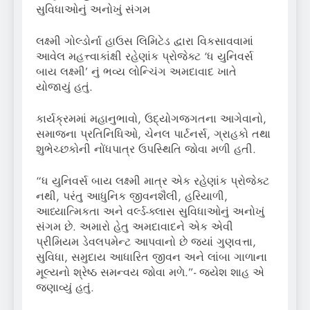
સુવિધાઓનું અનોખું સંગમ
લક્ષ્મી ગોલ્ડોર્ના હાઉસ લિમિટેડ દ્વારા વિકસાવવામાં
આવેલ મહત્ત્વાકાંક્ષી રહેણાંક પ્રોજેક્ટ ‘ધ યુનિવર્સ
બાય લક્ષ્મી’ નું ભવ્ય લોન્ચિંગ અમદાવાદ ખાતે
યોજાયું હતું.
કાર્યક્રમમાં મહાનુભાવો, ઉદ્યોગજગતના આગેવાનો,
સમાજના પ્રતિનિધિઓ, ચેનલ પાર્ટનર્સ, ગ્રાહકો તથા
શુભેચ્છકોની નોંધપાત્ર ઉપસ્થિતિ જોવા મળી હતી.
“ધ યુનિવર્સ બાય લક્ષ્મી માત્ર એક રહેણાંક પ્રોજેક્ટ
નથી, પરંતુ આધુનિક જીવનશૈલી, હરિયાળી,
આધ્યાત્મિકતા અને વર્લ્ડ-ક્લાસ સુવિધાઓનું અનોખું
સંગમ છે. અમારો હેતુ અમદાવાદને એક એવી
પ્રીમિયમ ડેવલપમેન્ટ આપવાનો છે જ્યાં ગુણવત્તા,
સુવિધા, સમુદાય આધારિત જીવન અને લાંબા ગાળાના
મૂલ્યનો શ્રેષ્ઠ સમન્વય જોવા મળે.”- જયેશ શાહ એ
જણાવ્યું હતું.