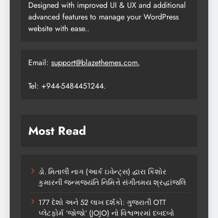
Designed with improved UI & UX and additional
advanced features to manage your WordPress
website with ease..
Email:
support@blazethemes.com
,
Tel: +944-5484451244.
Most Read
ડો. મિતાલી નાગ (આર્ક ઇવેન્ટ્સ) દ્વારા કિશોર
કુમારની જન્મજયંતિ નિમિત્તે સંગીતમય શ્રદ્ધાંજલિ
177 દેશો અને 52 લાખ દર્શકો: ગુજરાતી OTT
પ્લેટફોર્મ ‘જોજો’ (JOJO) નો વિશ્વભરમાં દબદબો