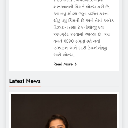
શરૂઆતની કિંમતે લોન્ચ કરી છે.
આ નવું મોડલ જૂના વર્ઝન કરતાં
થોડું વધુ કિંમતી છે અને તેમાં અનેક
ડિઝાઇન તથા ટેકનોલોજીકલ
અપગ્રેડ કરવામાં આવ્યા છે. આ
વખતે XC90 સંપૂર્ણપણે નવી
ડિઝાઇન અને સારી ટેકનોલોજી
સાથે લોન્ચ…
Read More
Latest News