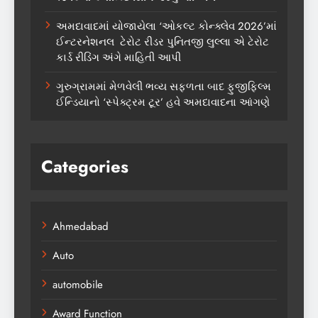
અમદાવાદમાં યોજાયેલા ‘ઓકલ્ટ કોન્ક્લેવ 2026’માં
ઈન્ટરનેશનલ ટેરોટ રીડર પુનિતજી લુલ્લા એ ટેરોટ
કાર્ડ રીડિંગ અંગે માહિતી આપી
ગુરુગ્રામમાં મેળવેલી ભવ્ય સફળતા બાદ ફુજીફિલ્મ
ઈન્ડિયાનો ‘સ્પેક્ટ્રમ ટૂર’ હવે અમદાવાદના આંગણે
Categories
Ahmedabad
Auto
automobile
Award Function