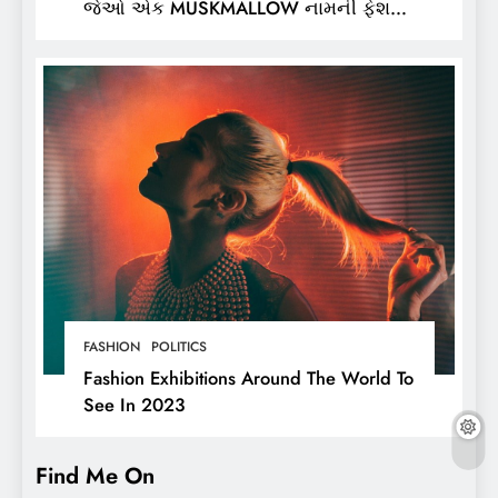
જેઓ એક MUSKMALLOW નામની ફેશન
બ્રાન્ડના માલિક છે,
FASHION
POLITICS
Fashion Exhibitions Around The World To
See In 2023
Find Me On