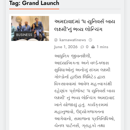
Tag:
Grand Launch
અમદાવાદમાં ‘ધ યુનિવર્સ બાય
લક્ષ્મી’નું ભવ્ય લોન્ચિંગ
BUSINESS
karnawatinews
June 1, 2026
0
1 mins
આધુનિક જીવનશૈલી,
આધ્યાત્મિકતા અને વર્લ્ડ-ક્લાસ
સુવિધાઓનું અનોખું સંગમ લક્ષ્મી
ગોલ્ડોર્ના હાઉસ લિમિટેડ દ્વારા
વિકસાવવામાં આવેલ મહત્ત્વાકાંક્ષી
રહેણાંક પ્રોજેક્ટ ‘ધ યુનિવર્સ બાય
લક્ષ્મી’ નું ભવ્ય લોન્ચિંગ અમદાવાદ
ખાતે યોજાયું હતું. કાર્યક્રમમાં
મહાનુભાવો, ઉદ્યોગજગતના
આગેવાનો, સમાજના પ્રતિનિધિઓ,
ચેનલ પાર્ટનર્સ, ગ્રાહકો તથા