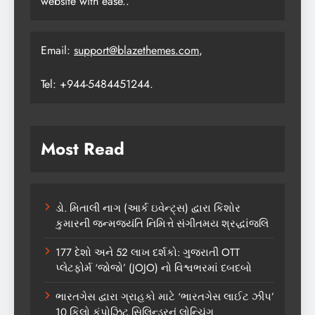
website with ease..
Email:
support@blazethemes.com
,
Tel: +944-5484451244.
Most Read
ડો. મિતાલી નાગ (આર્ક ઇવેન્ટ્સ) દ્વારા કિશોર
કુમારની જન્મજયંતિ નિમિત્તે સંગીતમય શ્રદ્ધાંજલિ
177 દેશો અને 52 લાખ દર્શકો: ગુજરાતી OTT
પ્લેટફોર્મ ‘જોજો’ (JOJO) નો વિશ્વભરમાં દબદબો
ભારતગેસ દ્વારા ગ્રાહકો માટે ‘ભારતગેસ લાઈટ ઝીપ’
10 કિલો કંપોઝિટ સિલિન્ડરનું લોન્ચિંગ