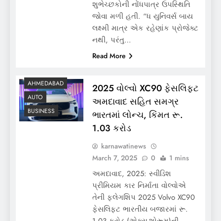
શુભેચ્છકોની નોંધપાત્ર ઉપસ્થિતિ
જોવા મળી હતી. “ધ યુનિવર્સ બાય
લક્ષ્મી માત્ર એક રહેણાંક પ્રોજેક્ટ
નથી, પરંતુ…
Read More
AHMEDABAD
2025 વોલ્વો XC90 ફેસલિફ્ટ
AUTO
અમદાવાદ સહિત સમગ્ર
BUSINESS
ભારતમાં લોન્ચ, કિંમત રૂ.
1.03 કરોડ
karnawatinews
March 7, 2025
0
1 mins
અમદાવાદ, 2025: સ્વીડિશ
પ્રીમિયમ કાર નિર્માતા વોલ્વોએ
તેની ફ્લેગશિપ 2025 Volvo XC90
ફેસલિફ્ટ ભારતીય બજારમાં રૂ.
1.03 કરોડ (એક્સ-શોરૂમ)ની