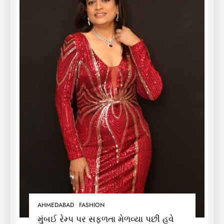
AHMEDABAD
FASHION
મુંબઈ રેમ્પ પર સફળતા મેળવ્યા પછી હવે