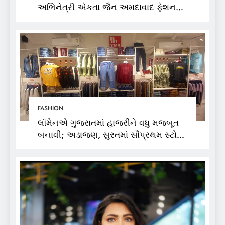
અભિનેત્રી એકતા જૈન અમદાવાદ ફેશન
વીકમાં પોતાની પ્રતિભા પ્રદર્શિત કરશે
FASHION
લૉમેનએ ગુજરાતમાં હાજરીને વધુ મજબૂત
બનાવી; અડાજણ, સુરતમાં સૌપ્રથમ સ્ટોર
શરૂ કર્યો