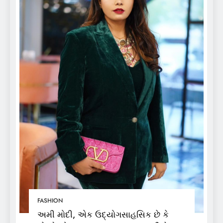
FASHION
અમી મોદી, એક ઉદ્યોગસાહસિક છે કે