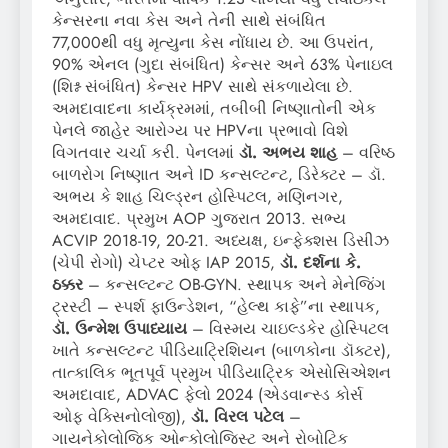
કેન્સરના નવા કેસ અને તેની સાથે સંબંધિત
77,000થી વધુ મૃત્યુના કેસ નોંધાય છે. આ ઉપરાંત,
90% એનલ (ગુદા સંબંધિત) કેન્સર અને 63% પેનાઇલ
(શિશ્ન સંબંધિત) કેન્સર HPV સાથે સંકળાયેલા છે.
અમદાવાદના કાર્યક્રમમાં, તબીબી નિષ્ણાતોની એક
પેનલે જાહેર આરોગ્ય પર HPVના પ્રભાવો વિશે
વિગતવાર ચર્ચા કરી. પેનલમાં
ડૉ. અભય શાહ
– વરિષ્ઠ
બાળરોગ નિષ્ણાત અને ID કન્સલ્ટન્ટ, ડિરેક્ટર – ડૉ.
અભય કે શાહ ચિલ્ડ્રન હોસ્પિટલ, મણિનગર,
અમદાવાદ. પ્રમુખ AOP ગુજરાત 2013. સભ્ય
ACVIP 2018-19, 20-21. અધ્યક્ષ, ઇન્ફેક્શસ ડિસીઝ
(ચેપી રોગો) ચેપ્ટર ઓફ IAP 2015,
ડૉ. દર્શના કે.
ઠક્કર
– કન્સલ્ટન્ટ OB-GYN. સ્થાપક અને મેનેજિંગ
ટ્રસ્ટી – સ્પર્શ ફાઉન્ડેશન, “હેલ્થ કાફે”ના સ્થાપક,
ડૉ. ઉન્મેશ ઉપાધ્યાય
– વિસ્મય ચાઇલ્ડકેર હોસ્પિટલ
ખાતે કન્સલ્ટન્ટ પીડિયાટ્રિશિયન (બાળકોના ડૉક્ટર),
તાત્કાલિક ભૂતપૂર્વ પ્રમુખ પીડિયાટ્રિક એસોસિએશન
અમદાવાદ, ADVAC ફેલો 2024 (એડવાન્સ્ડ કોર્સ
ઓફ વેક્સિનોલોજી),
ડૉ. વિરલ પટેલ
–
ગાયનેકોલોજિક ઓન્કોલોજિસ્ટ અને રોબોટિક