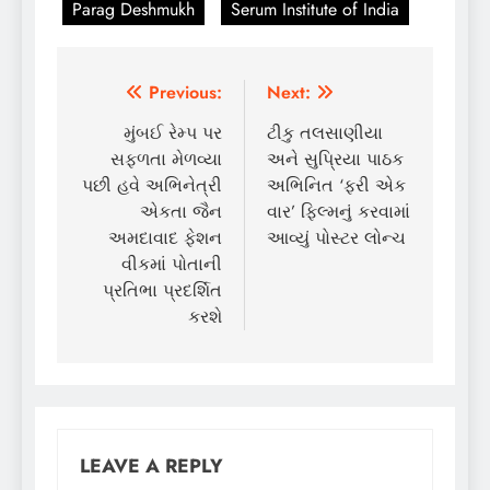
Parag Deshmukh
Serum Institute of India
Post
Previous:
Next:
navigation
મુંબઈ રેમ્પ પર
ટીકુ તલસાણીયા
સફળતા મેળવ્યા
અને સુપ્રિયા પાઠક
પછી હવે અભિનેત્રી
અભિનિત ‘ફરી એક
એકતા જૈન
વાર’ ફિલ્મનું કરવામાં
અમદાવાદ ફેશન
આવ્યું પોસ્ટર લોન્ચ
વીકમાં પોતાની
પ્રતિભા પ્રદર્શિત
કરશે
LEAVE A REPLY