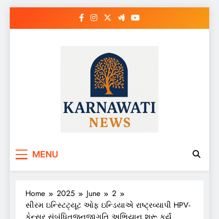
Skip
to
content
Karnawati News
MENU
Home
2025
June
2
સીરમ ઇન્સ્ટિટ્યૂટ ઓફ ઇન્ડિયાએ રાષ્ટ્રવ્યાપી HPV-
કેન્સર સંબંધિતજનજાગૃતિ અભિયાન શરૂ કર્યું