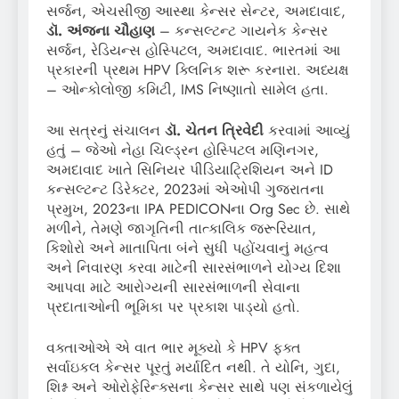
સર્જન, એચસીજી આસ્થા કેન્સર સેન્ટર, અમદાવાદ,
ડૉ. અંજના ચૌહાણ
– કન્સલ્ટન્ટ ગાયનેક કેન્સર
સર્જન, રેડિયન્સ હોસ્પિટલ, અમદાવાદ. ભારતમાં આ
પ્રકારની પ્રથમ HPV ક્લિનિક શરૂ કરનારા. અધ્યક્ષ
– ઓન્કોલોજી કમિટી, IMS નિષ્ણાતો સામેલ હતા.
આ સત્રનું સંચાલન
ડૉ. ચેતન ત્રિવેદી
કરવામાં આવ્યું
હતું – જેઓ નેહા ચિલ્ડ્રન હોસ્પિટલ મણિનગર,
અમદાવાદ ખાતે સિનિયર પીડિયાટ્રિશિયન અને ID
કન્સલ્ટન્ટ ડિરેક્ટર, 2023માં એઓપી ગુજરાતના
પ્રમુખ, 2023ના IPA PEDICONના Org Sec છે. સાથે
મળીને, તેમણે જાગૃતિની તાત્કાલિક જરૂરિયાત,
કિશોરો અને માતાપિતા બંને સુધી પહોંચવાનું મહત્વ
અને નિવારણ કરવા માટેની સારસંભાળને યોગ્ય દિશા
આપવા માટે આરોગ્યની સારસંભાળની સેવાના
પ્રદાતાઓની ભૂમિકા પર પ્રકાશ પાડ્યો હતો.
વક્તાઓએ એ વાત ભાર મૂક્યો કે HPV ફક્ત
સર્વાઇકલ કેન્સર પૂરતું મર્યાદિત નથી. તે યોનિ, ગુદા,
શિશ્ન અને ઓરોફેરિન્ક્સના કેન્સર સાથે પણ સંકળાયેલું