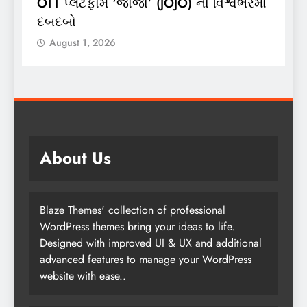
ં
લાઈટ ઝીપ’ 10 કિલો કંપોઝિટ સિલિન્ડરનું
2
લોન્ચિંગ
લ
August 1, 2026
About Us
Blaze Themes' collection of professional
WordPress themes bring your ideas to life.
Designed with improved UI & UX and additional
advanced features to manage your WordPress
website with ease..