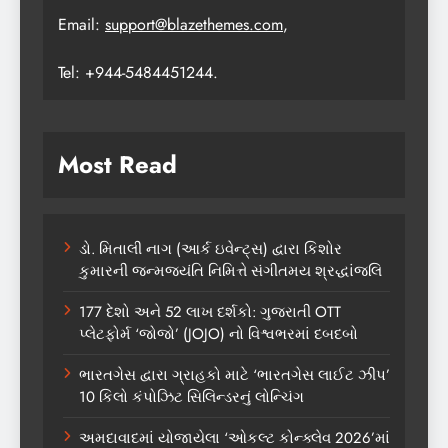
Email:
support@blazethemes.com
,
Tel: +944-5484451244.
Most Read
ડો. મિતાલી નાગ (આર્ક ઇવેન્ટ્સ) દ્વારા કિશોર
કુમારની જન્મજયંતિ નિમિત્તે સંગીતમય શ્રદ્ધાંજલિ
177 દેશો અને 52 લાખ દર્શકો: ગુજરાતી OTT
પ્લેટફોર્મ ‘જોજો’ (JOJO) નો વિશ્વભરમાં દબદબો
ભારતગેસ દ્વારા ગ્રાહકો માટે ‘ભારતગેસ લાઈટ ઝીપ’
10 કિલો કંપોઝિટ સિલિન્ડરનું લોન્ચિંગ
અમદાવાદમાં યોજાયેલા ‘ઓકલ્ટ કોન્ક્લેવ 2026’માં