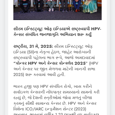
સીરમ ઇન્સ્ટિટ્યૂટ ઓફ ઇન્ડિયાએ રાષ્ટ્રવ્યાપી HPV-
કેન્સર સંબંધિત જનજાગૃતિ અભિયાન શરૂ કર્યું
રાષ્ટ્રીય
, 31
મે
, 2025:
સીરમ ઇન્સ્ટિટ્યૂટ ઓફ
ઇન્ડિયા (SII)ના નેતૃત્વ હેઠળ, જાહેર આરોગ્યની
રાષ્ટ્રવ્યાપી પહેલના ભાગ રૂપે, આજે અમદાવાદમાં
“
કોન્કર
HPV
અને
કેન્સર
કોન્ક્લેવ
2025″
(HPV
અને કેન્સર પર જીત મેળળવા માટેની ખાનગી સભા
2025) શરૂ કરવામાં આવી હતી.
ભારત હજી પણ HPV સંબંધિત રોગો, ખાસ કરીને
સર્વાઇકલ કેન્સરની નોંધપાત્ર સમસ્યાનો સામનો કરી
રહ્યું છે, જે દેશની સ્ત્રીઓમાં જોવા મળતું બીજા
ક્રમનું સૌથી સામાન્ય કેન્સર છે. HPV અને કેન્સર
વિશેના ICO/IARC ઇન્ફર્મેશન સેન્ટર (2023)
અનુસાર, ભારતમાં વાર્ષિક 1.23 લાખથી વધુ સર્વાઇકલ