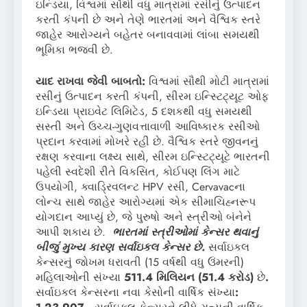
ઇન્ડિયા, વિશ્વમાં સૌથી વધુ માત્રામાં રસીનું ઉત્પાદન
કરતી કંપની છે અને તેણે ભારતમાં અને વૈશ્વિક સ્તરે
જાહેર આરોગ્યને બહેતર બનાવવામાં લાંબા સમયથી
ભૂમિકા ભજવી છે.
યાદ રાખવા જેવી બાબતો
:
વિશ્વમાં સૌથી મોટી માત્રામાં
રસીનું ઉત્પાદન કરતી કંપની, સીરમ ઇન્સ્ટિટ્યૂટ ઓફ
ઇન્ડિયા પ્રાઇવેટ લિમિટેડ, 5 દશકથી વધુ સમયથી
સસ્તી અને ઉચ્ચ-ગુણવત્તાવાળી આવિષ્કારક રસીઓ
પ્રદાન કરવામાં મોખરે રહી છે. વૈશ્વિક સ્તરે જીવનનું
રક્ષણ કરવાના લક્ષ્ય સાથે, સીરમ ઇન્સ્ટિટ્યૂટે ભારતની
પહેલી સ્વદેશી રીતે વિકસિત, કોઈપણ લિંગ માટે
ઉપયોગી, ક્વાડ્રિવલન્ટ HPV રસી, Cervavacના
લોન્ચ સાથે જાહેર આરોગ્યમાં એક સીમાચિહ્નરૂપ
યોગદાન આપ્યું છે, જે પુરુષો અને સ્ત્રીઓ બંનેને
આપી શકાય છે.
ભારતમાં સ્ત્રીઓમાં કેન્સર થવાનું
બીજું મુખ્ય કારણ સર્વાઇકલ કેન્સર છે
.
સર્વાઇકલ
કેન્સરનું જોખમ ધરાવતી (15 વર્ષથી વધુ ઉંમરની)
મહિલાઓની સંખ્યા
511.4
મિલિયન
(
51.4
કરોડ
)
છે
.
સર્વાઇકલ કેન્સરના નવા કેસોની વાર્ષિક સંખ્યા
: