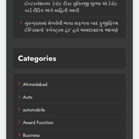
ઈન્ટરનેશનલ ટેરોટ રીડર પુનિતજી લુલ્લા એ ટેરોટ
કાર્ડ રીડિંગ અંગે માહિતી આપી
ગુરુગ્રામમાં મેળવેલી ભવ્ય સફળતા બાદ ફુજીફિલ્મ
ઈન્ડિયાનો ‘સ્પેક્ટ્રમ ટૂર’ હવે અમદાવાદના આંગણે
Categories
Ahmedabad
Auto
automobile
Award Function
Business