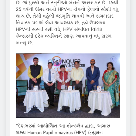
છે, જે પુરુષો અને સ્ત્રીઓ બંનેને અસર કરે છે. 15થી
25 વર્ષની ઉંમર વચ્ચે HPVના ચેપનો ફેલાવો સૌથી વધુ
થાય છે, તેથી વહેલી જાગૃતિ લાવવી અને સમયસર
નિવારક પગલાં લેવા આવશ્યક છે. હવે ઉપલબ્ધ
HPVની સસ્તી રસી વડે, HPV સંબંધિત વિવિધ
કેન્સરથી દરેક વ્યક્તિને રક્ષણ આપવાનું વધુ સરળ
બન્યું છે.
“દેશભરમાં આયોજિત આ કોન્ક્લેવ દ્વારા, અમારું
લક્ષ્ય Human Papillomavirus (HPV) (હ્યુમન