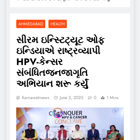
AHMEDABAD
HEALTH
સીરમ ઇન્સ્ટિટ્યૂટ ઓફ
ઇન્ડિયાએ રાષ્ટ્રવ્યાપી
HPV-કેન્સર
સંબંધિતજનજાગૃતિ
અભિયાન શરૂ કર્યું
Karnawatinews
June 2, 2025
0
1 Mins