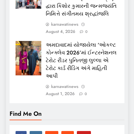
દ્વારા કિશોર કુમારની જન્મજયંતિ
નિમિત્તે સંગીતમય શ્રદ્ધાંજલિ
karnawatinews
August 4, 2026
0
અમદાવાદમાં યોજાયેલા ‘ઓકલ્ટ
કોન્ક્લેવ 2026’માં ઈન્ટરનેશનલ
ટેરોટ રીડર પુનિતજી લુલ્લા એ
ટેરોટ કાર્ડ રીડિંગ અંગે માહિતી
આપી
karnawatinews
August 1, 2026
0
Find Me On