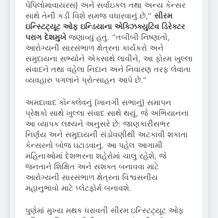
પેપિલોમાવાયરસ) અને સર્વાઇકલ તથા અન્ય કેન્સર
સાથે તેની કડી વિશે સમજ વધારવાનું છે,”
સીરમ
ઇન્સ્ટિટ્યૂટ ઓફ ઇન્ડિયાના એક્ઝિક્યુટિવ ડિરેક્ટર
પરાગ દેશમુખે
જણાવ્યું હતું. “તબીબી નિષ્ણાતો,
આરોગ્યની સારસંભાળ ક્ષેત્રના કાર્યકરો અને
સમુદાયના સભ્યોને એકસાથે લાવીને, આ ફોરમ ખુલ્લા
સંવાદને તથા વહેલા નિદાન અને નિવારણ તરફ લેવાતા
વ્યવહારુ પગલાંને પ્રોત્સાહન આપે છે.”
અમદાવાદ કોન્ક્લેવનું (ખાનગી સભાનું) સમાપન
પ્રેક્ષકો સાથે ખુલ્લા સંવાદ સાથે થયું, જે અભિયાનના
આ વ્યાપક લક્ષ્યને અનુસરે છે: જાણકારીસભર
નિર્ણય અને સમુદાયની સંડોવણીથી અટકાવી શકાતા
કેન્સરનો બોજ ઘટાડવાનું. આ પહેલ આગામી
મહિનાઓમાં દેશભરના શહેરોમાં ચાલુ રહેશે, જે
જનતાને શિક્ષિત અને સશક્ત બનાવવા માટે
આરોગ્યની સારસંભાળ ક્ષેત્રના વિશ્વસનીય
મહાનુભાવો માટે પ્લેટફોર્મ બનાવશે.
પુણેમાં મુખ્ય મથક ધરાવતી સીરમ ઇન્સ્ટિટ્યૂટ ઓફ