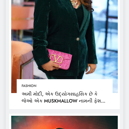
FASHION
અમી મોદી, એક ઉદ્યોગસાહસિક છે કે
જેઓ એક MUSKMALLOW નામની ફેશન
બ્રાન્ડના માલિક છે,