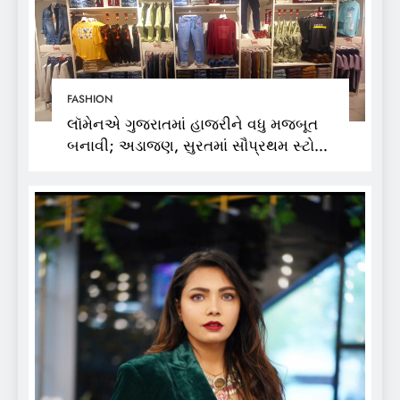
FASHION
લૉમેનએ ગુજરાતમાં હાજરીને વધુ મજબૂત
બનાવી; અડાજણ, સુરતમાં સૌપ્રથમ સ્ટોર
શરૂ કર્યો