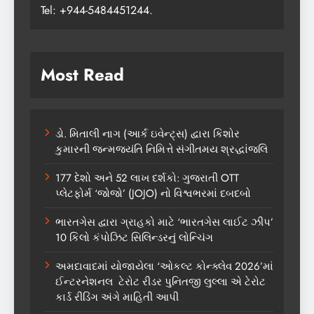
Tel: +944-5484451244.
Most Read
ડો. મિતાલી નાગ (આર્ક ઇવેન્ટ્સ) દ્વારા કિશોર
કુમારની જન્મજયંતિ નિમિત્તે સંગીતમય શ્રદ્ધાંજલિ
177 દેશો અને 52 લાખ દર્શકો: ગુજરાતી OTT
પ્લેટફોર્મ ‘જોજો’ (JOJO) નો વિશ્વભરમાં દબદબો
ભારતગેસ દ્વારા ગ્રાહકો માટે ‘ભારતગેસ લાઈટ ઝીપ’
10 કિલો કંપોઝિટ સિલિન્ડરનું લોન્ચિંગ
અમદાવાદમાં યોજાયેલા ‘ઓકલ્ટ કોન્ક્લેવ 2026’માં
ઈન્ટરનેશનલ ટેરોટ રીડર પુનિતજી લુલ્લા એ ટેરોટ
કાર્ડ રીડિંગ અંગે માહિતી આપી