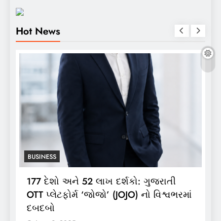
Hot News
BUSINESS
ુજરાતી
ભારતગેસ દ્વારા ગ્રાહકો માટે ‘ભારતગેસ
 વિશ્વભરમાં
લાઈટ ઝીપ’ 10 કિલો કંપોઝિટ સિલિન્ડરનું
લોન્ચિંગ