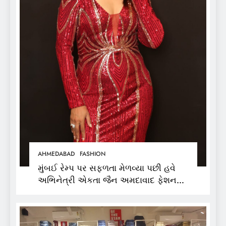
AHMEDABAD
FASHION
મુંબઈ રેમ્પ પર સફળતા મેળવ્યા પછી હવે
અભિનેત્રી એકતા જૈન અમદાવાદ ફેશન
વીકમાં પોતાની પ્રતિભા પ્રદર્શિત કરશે