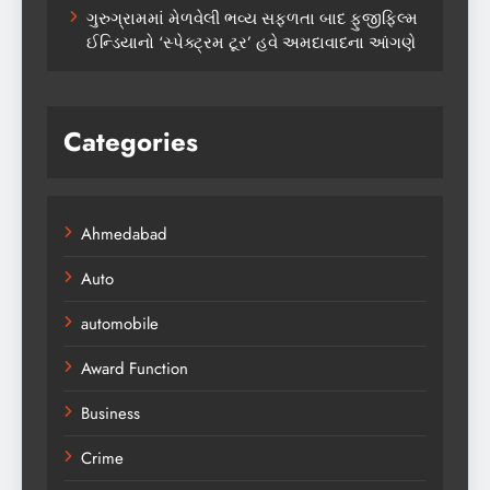
ગુરુગ્રામમાં મેળવેલી ભવ્ય સફળતા બાદ ફુજીફિલ્મ
ઈન્ડિયાનો ‘સ્પેક્ટ્રમ ટૂર’ હવે અમદાવાદના આંગણે
Categories
Ahmedabad
Auto
automobile
Award Function
Business
Crime