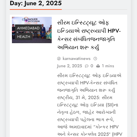
Day:
June 2, 2025
સીરમ ઇન્સ્ટિટ્યૂટ ઓફ
AHMEDABAD
ઇન્ડિયાએ રાષ્ટ્રવ્યાપી HPV-
HEALTH
કેન્સર સંબંધિતજનજાગૃતિ
અભિયાન શરૂ કર્યું
karnawatinews
June 2, 2025
0
1 mins
સીરમ ઇન્સ્ટિટ્યૂટ ઓફ ઇન્ડિયાએ
રાષ્ટ્રવ્યાપી HPV-કેન્સર સંબંધિત
જનજાગૃતિ અભિયાન શરૂ કર્યું
રાષ્ટ્રીય, 31 મે, 2025: સીરમ
ઇન્સ્ટિટ્યૂટ ઓફ ઇન્ડિયા (SII)ના
નેતૃત્વ હેઠળ, જાહેર આરોગ્યની
રાષ્ટ્રવ્યાપી પહેલના ભાગ રૂપે,
આજે અમદાવાદમાં “કોન્કર HPV
અને કેન્સર કોન્ક્લેવ 2025″ (HPV