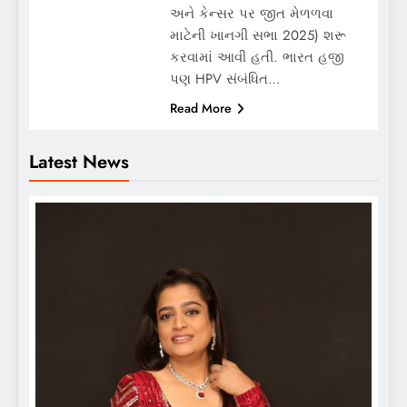
અને કેન્સર પર જીત મેળળવા
માટેની ખાનગી સભા 2025) શરૂ
કરવામાં આવી હતી. ભારત હજી
પણ HPV સંબંધિત…
Read More
Latest News