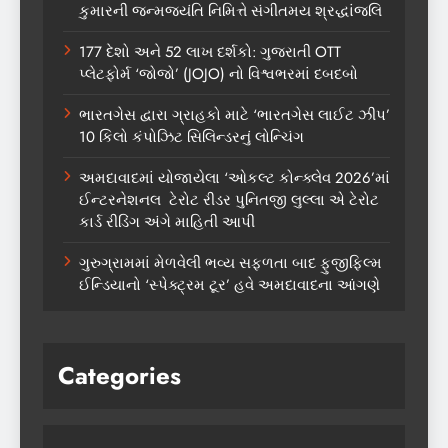
કુમારની જન્મજયંતિ નિમિત્તે સંગીતમય શ્રદ્ધાંજલિ
177 દેશો અને 52 લાખ દર્શકો: ગુજરાતી OTT
પ્લેટફોર્મ ‘જોજો’ (JOJO) નો વિશ્વભરમાં દબદબો
ભારતગેસ દ્વારા ગ્રાહકો માટે ‘ભારતગેસ લાઈટ ઝીપ’
10 કિલો કંપોઝિટ સિલિન્ડરનું લોન્ચિંગ
અમદાવાદમાં યોજાયેલા ‘ઓકલ્ટ કોન્ક્લેવ 2026’માં
ઈન્ટરનેશનલ ટેરોટ રીડર પુનિતજી લુલ્લા એ ટેરોટ
કાર્ડ રીડિંગ અંગે માહિતી આપી
ગુરુગ્રામમાં મેળવેલી ભવ્ય સફળતા બાદ ફુજીફિલ્મ
ઈન્ડિયાનો ‘સ્પેક્ટ્રમ ટૂર’ હવે અમદાવાદના આંગણે
Categories