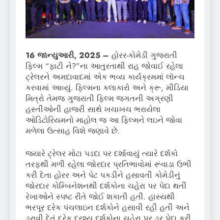
16 જાન્યુઆરી, 2025 –
હોરર-કોમેડી ગુજરાતી
ફિલ્મ “ફાટી ને?”ના આતુરતાથી રાહ જોવાઈ રહેલા
ટ્રેલરને અમદાવાદમાં એક ભવ્ય કાર્યક્રમમાં લૉન્ચ
કરવામાં આવ્યું. ફિલ્મના કલાકારો અને ક્રૂ, મીડિયા
મિત્રો તેમજ ગુજરાતી ફિલ્મ જગતની અગ્રણી
હસ્તીઓની હાજરી સાથે ખચાખચ ભરાયેલા
ઓડિટોરિયમનો માહોલ જ આ ફિલ્મને લઇને જોવા
મળેલા ઉત્સાહ વિશે જણાવે છે.
જ્યારે ટ્રેલર મોટા પડદા પર દર્શાવાયું ત્યારે દર્શકો
તરફથી મળી રહેલા જોરદાર પ્રતિભાવોમાં રૂંવાડા ઉભી
કરી દેતા હોરર અને પેટ પકડીને હસાવતી કોમેડીનું
જોરદાર કોમ્બિનેશનથી દર્શકોના ચહેરા પર પેદા થતી
રેખાઓને સ્પષ્ટ રીતે જોઈ શકાતી હતી. હાસ્યથી
ભરપૂર દરેક પંચલાઇન દર્શકોને હસાવી રહી હતી અને
ડરાવી દેતું દરેક દ્રશ્ય દર્શકોના ચહેરા પર ડર પેદા કરી