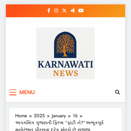
Skip
to
content
Karnawati News
MENU
Home
2025
January
16
અપકમિંગ ગુજરાતી ફિલ્મ “ફાટી ને?”અભૂતપૂર્વ
મનોરંજન પીરસવા દરેક મોરચે છે સજ્જ