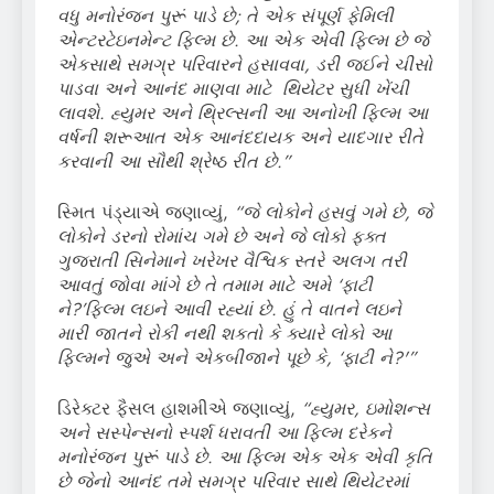
વધુ મનોરંજન પુરૂં પાડે છે
;
તે એક સંપૂર્ણ ફેમિલી
એન્ટરટેઇનમેન્ટ ફિલ્મ છે. આ એક એવી ફિલ્મ છે જે
એકસાથે સમગ્ર પરિવારને હસાવવા
,
ડરી જઈને ચીસો
પાડવા અને આનંદ માણવા માટે થિયેટર સુધી ખેંચી
લાવશે. હ્યુમર અને થ્રિલ્સની આ અનોખી ફિલ્મ આ
વર્ષની શરૂઆત એક આનંદદાયક અને યાદગાર રીતે
કરવાની આ સૌથી શ્રેષ્ઠ રીત છે.”
સ્મિત પંડ્યાએ જણાવ્યું,
“
જે લોકોને હસવું ગમે છે,
જે
લોકોને ડરનો રોમાંચ ગમે છે
અને જે લોકો ફક્ત
ગુજરાતી સિનેમાને ખરેખર વૈશ્વિક સ્તરે અલગ તરી
આવતું જોવા માંગે છે તે તમામ માટે અમે
‘
ફાટી
ને
?’
ફિલ્મ લઇને આવી રહ્યાં છે. હું તે વાતને લઇને
મારી જાતને રોકી નથી શકતો કે ક્યારે લોકો આ
ફિલ્મને જુએ અને એકબીજાને પૂછે કે, ‘
ફાટી ને?'”
ડિરેક્ટર ફૈસલ હાશમીએ જણાવ્યું,
“
હ્યુમર
,
ઇમોશન્સ
અને સસ્પેન્સનો સ્પર્શ ધરાવતી આ ફિલ્મ દરેકને
મનોરંજન પુરૂં પાડે છે. આ ફિલ્મ એક એક એવી કૃતિ
છે જેનો આનંદ તમે સમગ્ર પરિવાર સાથે થિયેટરમાં