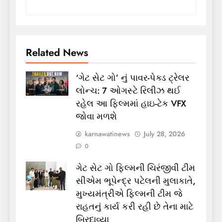
Related News
‘ગેટ સેટ ગો’ નું પાવર-પેક્ડ ટ્રેલર
લોન્ચ: 7 ઓગસ્ટે રિલીઝ થઈ
રહેલ આ ફિલ્મમાં હાઇ-ટેક VFX
જોવા મળશે
karnawatinews
July 28, 2026
0
ગેટ સેટ ગો ફિલ્મની ચિરંજીવી ટીમ
સીએમ ભૂપેન્દ્ર પટેલની મુલાકાતે,
મુખ્યમંત્રીએ ફિલ્મની ટીમ જે
રાહતનું કાર્ય કરી રહી છે તેના માટે
બિરદાવ્યા