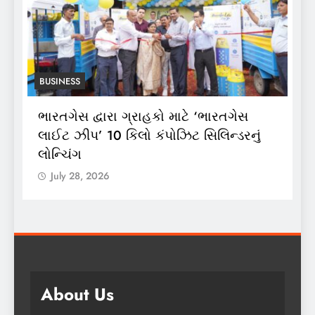
BUSINESS
ભારતગેસ દ્વારા ગ્રાહકો માટે ‘ભારતગેસ
અ
ં
લાઈટ ઝીપ’ 10 કિલો કંપોઝિટ સિલિન્ડરનું
2
લોન્ચિંગ
લ
July 28, 2026
About Us