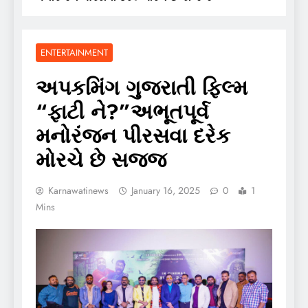
ENTERTAINMENT
અપકમિંગ ગુજરાતી ફિલ્મ
“ફાટી ને?”અભૂતપૂર્વ
મનોરંજન પીરસવા દરેક
મોરચે છે સજ્જ
Karnawatinews
January 16, 2025
0
1
Mins