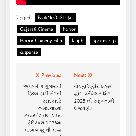
Tagged:
FaatiNeOn31stJan
Gujarati Cinema
horror
Horror Comedy Film
laugh
spcinecorp
suspanse
Post
Previous:
Next:
navigation
અપકમીંગ ગુજરાતી
વોકહાર્ટ હોસ્પિટલ્સ
ફિલ્મ ફાટી ને?ની
દ્વારા વર્કવેલ સમિટ
સ્ટારકાસ્ટે
2025 ની સફળતાની
અમદાવાદમાં
ઉજવણી!
ઇન્ટરનેશનલ કાઇટ
ફેસ્ટિવલ 2025માં
પતંગબાજીની મજા