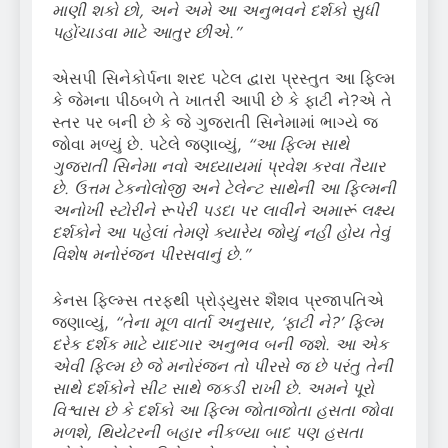
માણી શકો છો
,
અને અમે આ અનુભવને દર્શકો સુધી
પહોંચાડવા માટે આતુર છીએ.”
એસપી સિનેકોર્પના શરદ પટેલ દ્વારા પ્રસ્તુત આ ફિલ્મ
કે જેમના પીઠબળે તે ખાતરી આપી છે કે ફાટી ને?એ તે
સ્તર પર બની છે કે જે ગુજરાતી સિનેમામાં ભાગ્યે જ
જોવા મળ્યું છે. પટેલે જણાવ્યું,
“
આ ફિલ્મ સાથે
ગુજરાતી સિનેમા નવો અધ્યાયમાં પ્રવેશ કરવા તૈયાર
છે. ઉત્તમ ટેકનોલોજી અને ટેલેન્ટ સાથેની આ ફિલ્મની
અનોખી સ્ટોરીને રૂપેરી પડદા પર લાવીને અમારૂં લક્ષ્ય
દર્શકોને આ પહેલાં તેમણે ક્યારેય જોયું નહી હોય તેવું
વિશેષ મનોરંજન પીરસવાનું છે.”
કેનસ ફિલ્મ્સ તરફથી પ્રોડ્યુસર શૈશવ પ્રજાપતિએ
જણાવ્યું,
“
તેના મૂળ વાર્તા અનુસાર
, ‘
ફાટી ને
?’
ફિલ્મ
દરેક દર્શક માટે યાદગાર અનુભવ બની જશે. આ એક
એવી ફિલ્મ છે જે મનોરંજન તો પીરસે જ છે પરંતુ તેની
સાથે દર્શકોને સીટ સાથે જકડી રાખી છે. અમને પૂરો
વિશ્વાસ છે કે દર્શકો આ ફિલ્મ જોતાજોતા હસતા જોવા
મળશે, થિયેટરની બહાર નીકળ્યા બાદ પણ હસતા