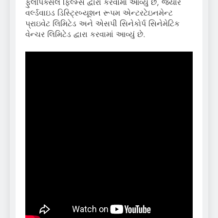
ફુલપિક્સલ ફિલ્મ્સ દ્વારા કરવામાં આવ્યું છે, જ્યારે
વર્લ્ડવાઇડ ડિસ્ટ્રિબ્યૂશન રૂપમ એન્ટરટેઇનમેન્ટ
પ્રાઇવેટ લિમિટેડ અને એસપી સિનેકોર્પ સિનેમેટિક
વેન્ચર લિમિટેડ દ્વારા કરવામાં આવ્યું છે.