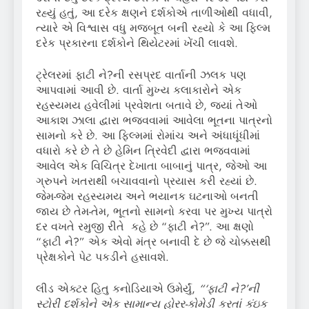
રહ્યું હતું, આ દરેક ક્ષણને દર્શકોએ તાળીઓથી વધાવી,
ત્યારે એ વિશ્વાસ વધુ મજબૂત બની રહ્યો કે આ ફિલ્મ
દરેક પ્રકારના દર્શકોને થિયેટરમાં ખેંચી લાવશે.
ટ્રેલરમાં ફાટી ને?ની રસપ્રદ વાર્તાની ઝલક પણ
આપવામાં આવી છે. વાર્તા મુખ્ય કલાકારોને એક
રહસ્યમય હવેલીમાં પ્રવેશતા બતાવે છે, જ્યાં તેઓ
આકાશ ઝાલા દ્વારા ભજવવામાં આવેલા ભૂતના પાત્રનો
સામનો કરે છે. આ ફિલ્મમાં રોમાંચ અને અંધાધૂંધીમાં
વધારો કરે છે તે છે હેમિન ત્રિવેદી દ્વારા ભજવવામાં
આવેલ એક વિચિત્ર દેખાતા બાબાનું પાત્ર, જેઓ આ
ગ્રુપને ખતરાથી બચાવવાનો પ્રયાસ કરી રહ્યાં છે.
જેમ-જેમ રહસ્યમય અને ભયાનક ઘટનાઓ બનતી
જાય છે તેમ-તેમ, ભૂતનો સામનો કરવા પર મુખ્ય પાત્રો
દર વખતે રમુજી રીતે કહે છે “ફાટી ને?”. આ ક્ષણો
“ફાટી ને?” એક એવો મંત્ર બનાવી દે છે જે ચોક્કસથી
પ્રેક્ષકોને પેટ પકડીને હસાવશે.
લીડ એક્ટર હિતુ કનોડિયાએ ઉમેર્યું,
“‘
ફાટી ને
?’
ની
સ્ટોરી દર્શકોને એક સામાન્ય હોરર-કોમેડી કરતાં કંઇક