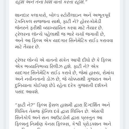
રહેશે
અને તેના વિશે વાતો કરતા રહેશે.”
શાનદાર કલાકારો, બોલ્ડ સ્ટોરીલાઇન અને અભૂતપૂર્વ
ટેકનિકલ સજ્જતા સાથે, ફાટી ને? હોરર-કોમેડી
જેનરને ફરીથી વ્યાખ્યાયિત કરવા માટે તૈયાર છે.
ટ્રેલરના લૉન્ચે પહેલાથી જ ભારે ચર્ચા જગાવી છે,
અને આ ફિલ્મ એક યાદગાર સિનેમેટિક રાઈડ કરાવવા
માટે તૈયાર છે.
ટ્રેલર લોન્ચે એ વાતનો સંકેત આપી દીધો છે કે ફિલ્મ
એક ભવ્યાતિભવ્ય રિલીઝ હશે. ફાટી ને? એક
યાદગાર સિનેમેટિક રાઈડ કરાવે છે, જેમાં હાસ્ય, રોમાંચ
અને નવીનતાનો ડોઝ છે, જે ચોક્કસથી ગુજરાત અને
દુનિયાના કોઈપણ છેડે રહેતા દરેક ગુજરાતી દર્શકને
પસંદ આવશે.
“ફાટી ને?” ફિલ્મ ફૈસલ હાશમી દ્વારા દિગ્દર્શિત અને
લિખિત તેમજ ફેનિલ દવે દ્વારા લિખિત છે. એસપી
સિનેકોર્પ અને સન આઉટડોર્સ દ્વારા પ્રસ્તુત આ
ફિલ્મનું નિર્માણ કેનસ ફિલ્મ્સ, કેશ્વી પ્રોડક્શન અને