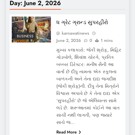
Day:
June 2, 2026
ધ ગ્રેટ ગ્રાન્ડ સુપરહીરો
karnawatinews
BUSINESS
June 2, 2026
0
1 mins
મુખ્ય કલાકારો: જેકી શ્રોફ, મિહિર
ગોડબોલે, શિવાંશ ચોરગે, પ્રતિક
બબ્બર ડિરેક્ટર: મનીષ સૈની આ
વાર્તા છે દીપુ નામના એક સ્કૂલના
બાળકની અને તેના દાદા જગદીશ
(જેકી શ્રોફ)ની. દીપુ તેના મિત્રોને
વિશ્વાસ અપાવે છે કે તેના દાદા એક
‘સુપરહીરો’ છે જે એલિયન્સ સામે
લડે છે. શરૂઆતમાં કોઈને આ વાત
સાચી નથી લાગતી, પણ જ્યારે
સાચે જ…
Read More