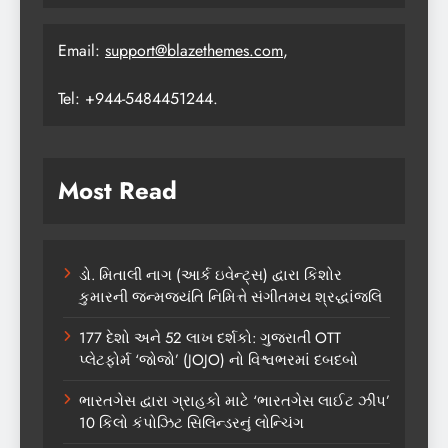
Email:
support@blazethemes.com
,
Tel: +944-5484451244.
Most Read
ડો. મિતાલી નાગ (આર્ક ઇવેન્ટ્સ) દ્વારા કિશોર
કુમારની જન્મજયંતિ નિમિત્તે સંગીતમય શ્રદ્ધાંજલિ
177 દેશો અને 52 લાખ દર્શકો: ગુજરાતી OTT
પ્લેટફોર્મ ‘જોજો’ (JOJO) નો વિશ્વભરમાં દબદબો
ભારતગેસ દ્વારા ગ્રાહકો માટે ‘ભારતગેસ લાઈટ ઝીપ’
10 કિલો કંપોઝિટ સિલિન્ડરનું લોન્ચિંગ