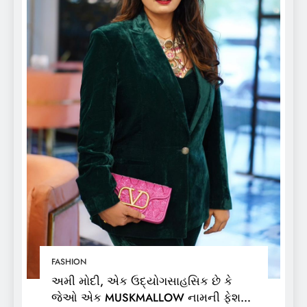
FASHION
અમી મોદી, એક ઉદ્યોગસાહસિક છે કે
જેઓ એક MUSKMALLOW નામની ફેશન