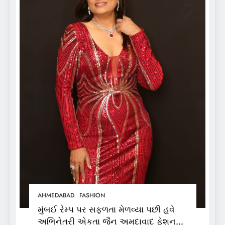
AHMEDABAD
FASHION
મુંબઈ રેમ્પ પર સફળતા મેળવ્યા પછી હવે
અભિનેત્રી એકતા જૈન અમદાવાદ ફેશન