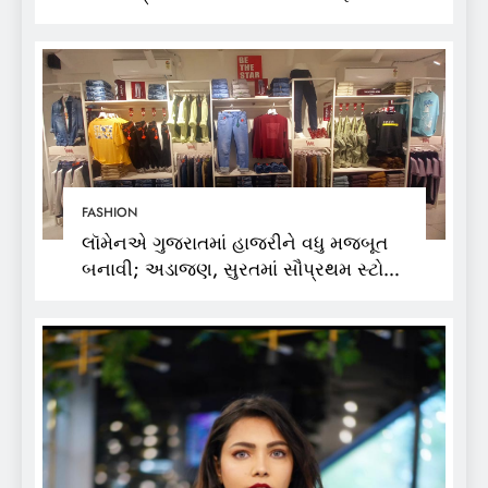
વીકમાં પોતાની પ્રતિભા પ્રદર્શિત કરશે
FASHION
લૉમેનએ ગુજરાતમાં હાજરીને વધુ મજબૂત
બનાવી; અડાજણ, સુરતમાં સૌપ્રથમ સ્ટોર
શરૂ કર્યો