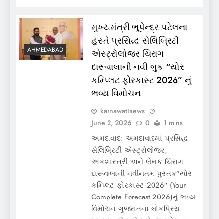
મુખ્યમંત્રી ભૂપેન્દ્ર પટેલના
હસ્તે પ્રસિદ્ધ સેલિબ્રિટી
AHMEDABAD
એસ્ટ્રોલોજર ચિરાગ
દારૂવાલાની નવી બુક “યોર
કમ્પ્લિટ ફોરકાસ્ટ 2026” નું
ભવ્ય વિમોચન
karnawatinews
June 2, 2026
0
1 mins
અમદાવાદ: અમદાવાદમાં પ્રસિદ્ધ
સેલિબ્રિટી એસ્ટ્રોલોજર,
અંકશાસ્ત્રી અને લેખક ચિરાગ
દારૂવાલાની નવીનતમ પુસ્તક”યોર
કમ્પ્લિટ ફોરકાસ્ટ 2026″ (Your
Complete Forecast 2026)નું ભવ્ય
વિમોચન ગુજરાતના લોકપ્રિય