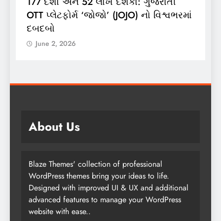
ભારતગેસ દ્વારા ગ્રાહકો માટે ‘ભારતગેસ
ં
લાઈટ ઝીપ’ 10 કિલો કંપોઝિટ સિલિન્ડરનું
લોન્ચિંગ
લ
June 2, 2026
About Us
Blaze Themes' collection of professional
WordPress themes bring your ideas to life.
Designed with improved UI & UX and additional
advanced features to manage your WordPress
website with ease..