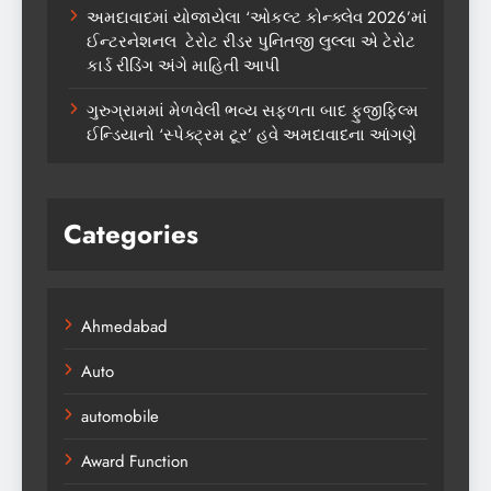
અમદાવાદમાં યોજાયેલા ‘ઓકલ્ટ કોન્ક્લેવ 2026’માં
ઈન્ટરનેશનલ ટેરોટ રીડર પુનિતજી લુલ્લા એ ટેરોટ
કાર્ડ રીડિંગ અંગે માહિતી આપી
ગુરુગ્રામમાં મેળવેલી ભવ્ય સફળતા બાદ ફુજીફિલ્મ
ઈન્ડિયાનો ‘સ્પેક્ટ્રમ ટૂર’ હવે અમદાવાદના આંગણે
Categories
Ahmedabad
Auto
automobile
Award Function