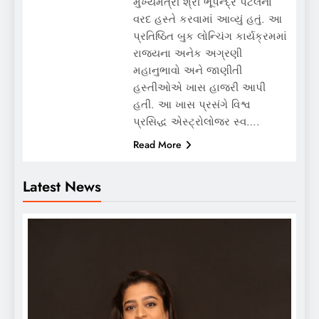
મુખ્યમંત્રી શ્રી ભૂપેન્દ્ર પટેલના
વરદ હસ્તે કરવામાં આવ્યું હતું. આ
પ્રતિષ્ઠિત બુક લોન્ચિંગ કાર્યક્રમમાં
રાજ્યના અનેક અગ્રણી
મહાનુભાવો અને જાણીતી
હસ્તીઓએ ખાસ હાજરી આપી
હતી. આ ખાસ પ્રસંગે વિશ્વ
પ્રસિદ્ધ એસ્ટ્રોલોજર સ્વ….
Read More
Latest News