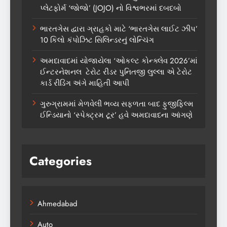
પ્લેટફોર્મ ‘જોજો’ (JOJO) નો વિશ્વભરમાં દબદબો
ભારતગેસ દ્વારા ગ્રાહકો માટે ‘ભારતગેસ લાઈટ ઝીપ’
10 કિલો કંપોઝિટ સિલિન્ડરનું લોન્ચિંગ
અમદાવાદમાં યોજાયેલા ‘ઓકલ્ટ કોન્ક્લેવ 2026’માં
ઈન્ટરનેશનલ ટેરોટ રીડર પુનિતજી લુલ્લા એ ટેરોટ
કાર્ડ રીડિંગ અંગે માહિતી આપી
ગુરુગ્રામમાં મેળવેલી ભવ્ય સફળતા બાદ ફુજીફિલ્મ
ઈન્ડિયાનો ‘સ્પેક્ટ્રમ ટૂર’ હવે અમદાવાદના આંગણે
Categories
Ahmedabad
Auto