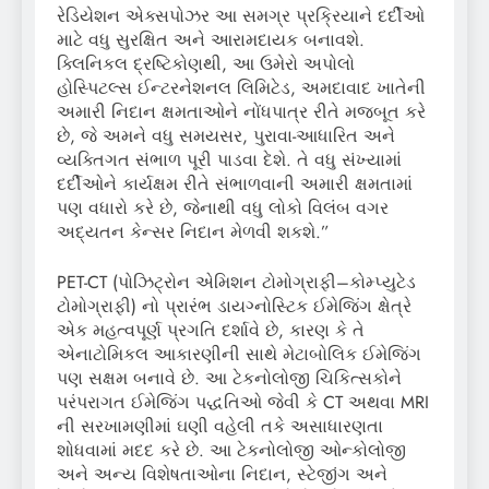
રેડિયેશન એક્સપોઝર આ સમગ્ર પ્રક્રિયાને દર્દીઓ
માટે વધુ સુરક્ષિત અને આરામદાયક બનાવશે.
ક્લિનિકલ દ્રષ્ટિકોણથી, આ ઉમેરો અપોલો
હોસ્પિટલ્સ ઈન્ટરનેશનલ લિમિટેડ, અમદાવાદ ખાતેની
અમારી નિદાન ક્ષમતાઓને નોંધપાત્ર રીતે મજબૂત કરે
છે, જે અમને વધુ સમયસર, પુરાવા-આધારિત અને
વ્યક્તિગત સંભાળ પૂરી પાડવા દેશે. તે વધુ સંખ્યામાં
દર્દીઓને કાર્યક્ષમ રીતે સંભાળવાની અમારી ક્ષમતામાં
પણ વધારો કરે છે, જેનાથી વધુ લોકો વિલંબ વગર
અદ્યતન કેન્સર નિદાન મેળવી શકશે.”
PET-CT (પોઝિટ્રોન એમિશન ટોમોગ્રાફી–કોમ્પ્યુટેડ
ટોમોગ્રાફી) નો પ્રારંભ ડાયગ્નોસ્ટિક ઈમેજિંગ ક્ષેત્રે
એક મહત્વપૂર્ણ પ્રગતિ દર્શાવે છે, કારણ કે તે
એનાટોમિકલ આકારણીની સાથે મેટાબોલિક ઈમેજિંગ
પણ સક્ષમ બનાવે છે. આ ટેકનોલોજી ચિકિત્સકોને
પરંપરાગત ઈમેજિંગ પદ્ધતિઓ જેવી કે CT અથવા MRI
ની સરખામણીમાં ઘણી વહેલી તકે અસાધારણતા
શોધવામાં મદદ કરે છે. આ ટેકનોલોજી ઓન્કોલોજી
અને અન્ય વિશેષતાઓના નિદાન, સ્ટેજીંગ અને