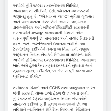
અપોલો હોસ્પિટલ્સ ઇન્ટરનેશનલ લિમિટેડ,
અમદાવાદના સીઈઓ, Cdr. જેલસન કવલક્કટએ
જણાવ્યું હતું કે, “એડવાન્સ PET-CT સુવિધા ગુજરાત
અને આસપાસના વિસ્તારોમાં અમારી અદ્યતન
ડાયગ્નોસ્ટિક અને મલ્ટિ-સ્પેશિયાલિટી સારવારની
ક્ષમતાઓને મજબૂત બનાવવાની દિશામાં એક
મહત્વપૂર્ણ પગલું છે. સમયસર અને સચોટ નિદાનની
વધતી જતી જરૂરિયાતને ધ્યાનમાં રાખીને, આ
ટેકનોલોજી દર્દીઓને તેમના જ વિસ્તારની નજીક
અદ્યતન નિદાન સેવાઓ મેળવવામાં મદદરૂપ થશે.
અપોલો હોસ્પિટલ્સ ઇન્ટરનેશનલ લિમિટેડ, અમદાવાદ
ખાતે અમે હેલ્થકેર ઇન્ફ્રાસ્ટ્રક્ચરને સુધારવા અને
ગુણવત્તાયુક્ત, દર્દી-કેન્દ્રિત સંભાળ પૂરી પાડવા માટે
પ્રતિબદ્ધ છીએ.”
સ્પર્ધાત્મક કિંમતો અને CGHS તથા આયુષ્માન ભારત
જેવી સરકારી યોજનાઓ હેઠળ ઉપલબ્ધતા સાથે,
હોસ્પિટલનો ઉદ્દેશ્ય અદ્યતન નિદાન સેવાઓને
સામાન્ય દર્દીઓ સુધી સુલભ બનાવવાનો છે. આ
સુવિધાને ન્યુક્લિયર મેડિસિન નિષ્ણાતો, રેડિયેશન