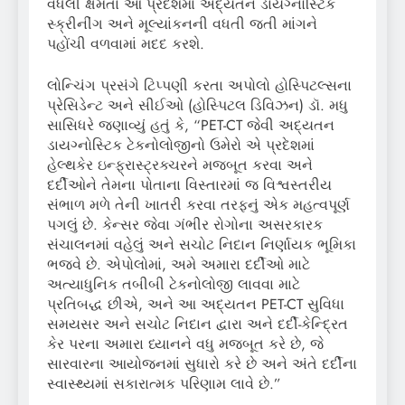
વધેલી ક્ષમતા આ પ્રદેશમાં અદ્યતન ડાયગ્નોસ્ટિક
સ્ક્રીનીંગ અને મૂલ્યાંકનની વધતી જતી માંગને
પહોંચી વળવામાં મદદ કરશે.
લોન્ચિંગ પ્રસંગે ટિપ્પણી કરતા અપોલો હોસ્પિટલ્સના
પ્રેસિડેન્ટ અને સીઈઓ (હોસ્પિટલ ડિવિઝન) ડૉ. મધુ
સાસિધરે જણાવ્યું હતું કે, “PET-CT જેવી અદ્યતન
ડાયગ્નોસ્ટિક ટેકનોલોજીનો ઉમેરો એ પ્રદેશમાં
હેલ્થકેર ઇન્ફ્રાસ્ટ્રક્ચરને મજબૂત કરવા અને
દર્દીઓને તેમના પોતાના વિસ્તારમાં જ વિશ્વસ્તરીય
સંભાળ મળે તેની ખાતરી કરવા તરફનું એક મહત્વપૂર્ણ
પગલું છે. કેન્સર જેવા ગંભીર રોગોના અસરકારક
સંચાલનમાં વહેલું અને સચોટ નિદાન નિર્ણાયક ભૂમિકા
ભજવે છે. એપોલોમાં, અમે અમારા દર્દીઓ માટે
અત્યાધુનિક તબીબી ટેકનોલોજી લાવવા માટે
પ્રતિબદ્ધ છીએ, અને આ અદ્યતન PET-CT સુવિધા
સમયસર અને સચોટ નિદાન દ્વારા અને દર્દી-કેન્દ્રિત
કેર પરના અમારા ધ્યાનને વધુ મજબૂત કરે છે, જે
સારવારના આયોજનમાં સુધારો કરે છે અને અંતે દર્દીના
સ્વાસ્થ્યમાં સકારાત્મક પરિણામ લાવે છે.”