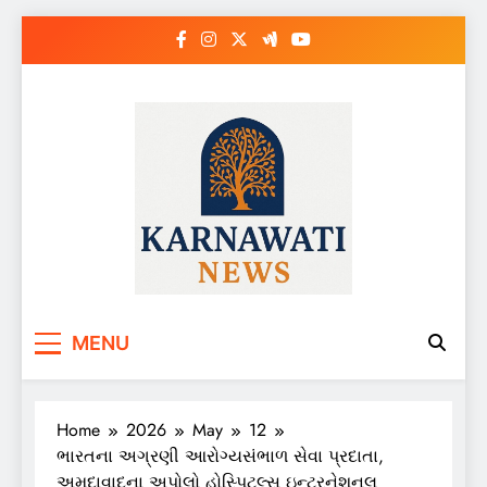
Skip
to
content
Karnawati News
MENU
Home
2026
May
12
ભારતના અગ્રણી આરોગ્યસંભાળ સેવા પ્રદાતા,
અમદાવાદના અપોલો હોસ્પિટલ્સ ઇન્ટરનેશનલ