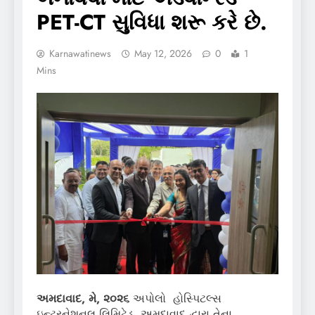
PET-CT સુવિધા શરૂ કરે છે.
Karnawatinews
May 12, 2026
0
1
Mins
અમદાવાદ
,
મે
,
૨૦૨૬
અપોલો હોસ્પિટલ્સ
ઇન્ટરનેશનલ લિમિટેડ, અમદાવાદ દ્વારા તેના