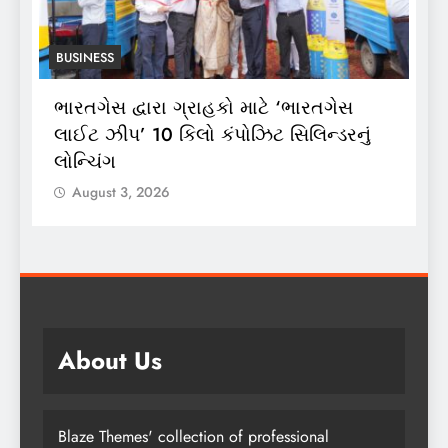
BUSINESS
ભારતગેસ દ્વારા ગ્રાહકો માટે ‘ભારતગેસ
અ
ં
લાઈટ ઝીપ’ 10 કિલો કંપોઝિટ સિલિન્ડરનું
2
લોન્ચિંગ
લ
August 3, 2026
About Us
Blaze Themes' collection of professional