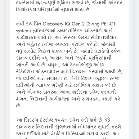
દેખરેખમાં મહત્વપૂર્ણ ભૂમિકા ભજવે છે, જેનાથી એકંદર
ક્લિનિકલ પરિણામોમાં સુધારો થાય છે.
નવી સ્થાપિત Discovery IQ Gen 2 (3-ring PET-CT
system) હોસ્પિટલમાં ડાયગ્નોસ્ટિક ચોકસાઈ અને
કાર્યક્ષમતા લાવે છે. આ સિસ્ટમ ઉચ્ચ સંવેદનશીલતા
અને બહેતર ઈમેજ સ્પષ્ટતા પ્રદાન કરે છે, જેનાથી
વધુ સચોટ નિદાન શક્ય બને છે, જ્યારે ઘટાડેલો સ્કેન
સમય દર્દીને વધુ આરામ અને ઝડપી પ્રક્રિયાની
ખાતરી આપે છે. વધુમાં, આ ટેકનોલોજી ઓછા
રેડિયેશન એક્સપોઝર માટે ડિઝાઇન કરવામાં આવી છે,
જે દર્દીઓ માટે સલામત છે. તેની વિશાળ વ્યુઇંગ રેન્જ
દર્દીઓની વ્યાપક શ્રેણી માટે ઇમેજિંગ સક્ષમ કરે છે
અને એક જ સત્રમાં આખા શરીરના સ્કેન કરવાની
ક્ષમતા નિદાનની કાર્યક્ષમતા અને સગવડમાં વધારો કરે
છે.
આ સિસ્ટમ દરરોજ ૧૫-૨૦ સ્કેન કરી શકે છે, જે
સમયસર નિદાનની સુલભતામાં નોંધપાત્ર સુધારો કરશે
અને દર્દીઓ માટે વેઇટિંગ પિરિયડમાં ઘટાડો કરશે. આ