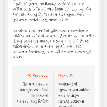
સેફ્ટી ઓફિસર્સ, તાલીમબદ્ધ ટેકનિશિયન અને
નર્સિંગ સ્ટાફ સહિતની એક વિશેષ ટીમ દ્વારા સમર્થન
આપવામાં આવ્યું છે, જે તમામ કડક સુરક્ષા અને
ગુણવત્તાના પ્રોટોકોલનું પાલન કરે છે.
આ લોન્ચ સાથે, અપોલો હોસ્પિટલ્સ ઈન્ટરનેશનલ
લિમિટેડ આ પ્રદેશમાં અગ્રણી હેલ્થકેર પ્રદાતા તરીકે
પોતાનું સ્થાન વધુ મજબૂત કરવાનું ચાલુ રાખે છે, જે
જટિલ રોગોના વધતા ભારને પહોંચી વળવા માટે
અદ્યતન ટેકનોલોજી અને દર્દી-કેન્દ્રીત સંભાળ પૂરી
પાડે છે.
Post
Previous:
Next:
navigation
ફિલ્મ ‘ધરપકડ’નું
અમદાવાદમાં
પાવરફુલ રેપ સોન્ગ
‘ગુજરાત આઇકોનિક
‘છળકપટની
સ્ટાર એવોર્ડ્સ
ધરપકડ’ થયું રિલીઝ
(GISA) 2026’ના