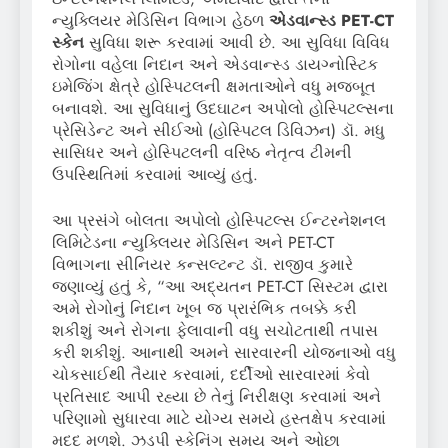
ન્યુક્લિયર મેડિસિન વિભાગ હેઠળ
એડવાન્સ્ડ
PET-CT
સ્કેન
સુવિધા શરૂ કરવામાં આવી છે. આ સુવિધા વિવિધ
રોગોના વહેલા નિદાન અને એડવાન્સ્ડ ડાયગ્નોસ્ટિક
ઇમેજિંગ ક્ષેત્રે હોસ્પિટલની ક્ષમતાઓને વધુ મજબૂત
બનાવશે. આ સુવિધાનું ઉદઘાટન અપોલો હોસ્પિટલ્સના
પ્રેસિડેન્ટ અને સીઈઓ (હોસ્પિટલ ડિવિઝન) ડૉ. મધુ
સાસિધર અને હોસ્પિટલની વરિષ્ઠ નેતૃત્વ ટીમની
ઉપસ્થિતિમાં કરવામાં આવ્યું હતું.
આ પ્રસંગે બોલતા અપોલો હોસ્પિટલ્સ ઈન્ટરનેશનલ
લિમિટેડના ન્યુક્લિયર મેડિસિન અને PET-CT
વિભાગના સીનિયર કન્સલ્ટન્ટ ડૉ. રાજીવ કુમારે
જણાવ્યું હતું કે, “આ અદ્યતન PET-CT સિસ્ટમ દ્વારા
અમે રોગોનું નિદાન ખૂબ જ પ્રારંભિક તબક્કે કરી
શકીશું અને રોગના ફેલાવાની વધુ સચોટતાથી તપાસ
કરી શકીશું. આનાથી અમને સારવારની યોજનાઓ વધુ
ચોકસાઈથી તૈયાર કરવામાં, દર્દીઓ સારવારમાં કેવો
પ્રતિસાદ આપી રહ્યા છે તેનું નિરીક્ષણ કરવામાં અને
પરિણામો સુધારવા માટે યોગ્ય સમયે હસ્તક્ષેપ કરવામાં
મદદ મળશે. ઝડપી સ્કેનિંગ સમય અને ઓછા