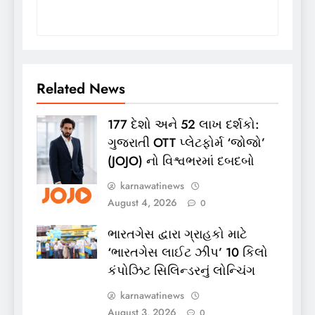
Related News
177 દેશો અને 52 લાખ દર્શકો:
ગુજરાતી OTT પ્લેટફોર્મ ‘જોજો’
(JOJO) નો વિશ્વભરમાં દબદબો
karnawatinews
August 4, 2026
0
ભારતગેસ દ્વારા ગ્રાહકો માટે
‘ભારતગેસ લાઈટ ઝીપ’ 10 કિલો
કંપોઝિટ સિલિન્ડરનું લોન્ચિંગ
karnawatinews
August 3, 2026
0