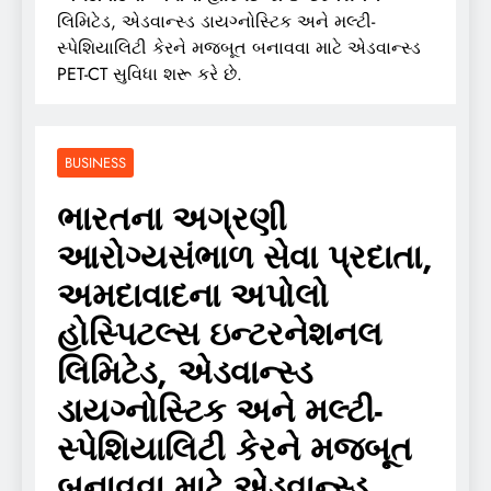
લિમિટેડ, એડવાન્સ્ડ ડાયગ્નોસ્ટિક અને મલ્ટી-
સ્પેશિયાલિટી કેરને મજબૂત બનાવવા માટે એડવાન્સ્ડ
PET-CT સુવિધા શરૂ કરે છે.
BUSINESS
ભારતના અગ્રણી
આરોગ્યસંભાળ સેવા પ્રદાતા,
અમદાવાદના અપોલો
હોસ્પિટલ્સ ઇન્ટરનેશનલ
લિમિટેડ, એડવાન્સ્ડ
ડાયગ્નોસ્ટિક અને મલ્ટી-
સ્પેશિયાલિટી કેરને મજબૂત
બનાવવા માટે એડવાન્સ્ડ