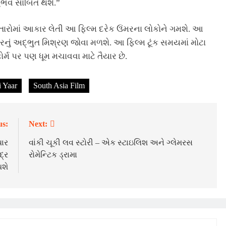
ુભવ સાબિત થશે.”
તારોમાં આકાર લેતી આ ફિલ્મ દરેક ઉંમરના લોકોને ગમશે. આ
લરનું અદ્ભુત મિશ્રણ જોવા મળશે. આ ફિલ્મ ટૂંક સમયમાં મોટા
્મ પર પણ ધૂમ મચાવવા માટે તૈયાર છે.
 Yaar
South Asia Film
us:
Next:
યાર
વાંકી ચૂકી લવ સ્ટોરી – એક સ્ટાઇલિશ અને ગ્લેમરસ
દ્ર
રોમેન્ટિક ડ્રામા
થશે