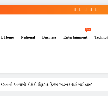
New
Home
National
Business
Entertainment
Technol
ડક્શનની આગામી કોમેડી-થ્રિલર ફિલ્મ ‘ગડબડ થઈ ગઈ યાર’