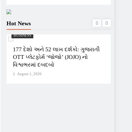
Hot News
BUSINESS
BUSINE
177 દેશો અને 52 લાખ દર્શકો: ગુજરાતી
ભારતગે
OTT પ્લેટફોર્મ ‘જોજો’ (JOJO) નો
લાઈટ 
વિશ્વભરમાં દબદબો
સિલિન્
August 1, 2026
August