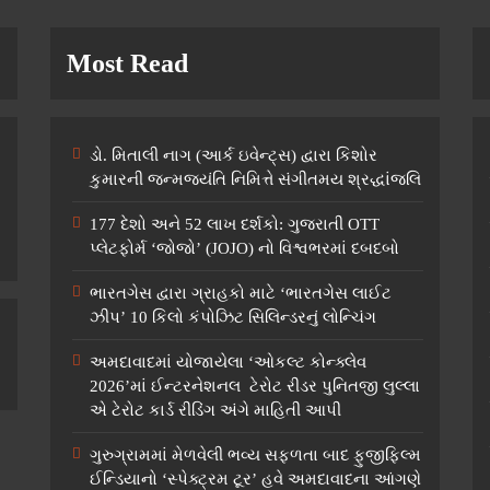
Most Read
ડો. મિતાલી નાગ (આર્ક ઇવેન્ટ્સ) દ્વારા કિશોર
કુમારની જન્મજયંતિ નિમિત્તે સંગીતમય શ્રદ્ધાંજલિ
177 દેશો અને 52 લાખ દર્શકો: ગુજરાતી OTT
પ્લેટફોર્મ ‘જોજો’ (JOJO) નો વિશ્વભરમાં દબદબો
ભારતગેસ દ્વારા ગ્રાહકો માટે ‘ભારતગેસ લાઈટ
ઝીપ’ 10 કિલો કંપોઝિટ સિલિન્ડરનું લોન્ચિંગ
અમદાવાદમાં યોજાયેલા ‘ઓકલ્ટ કોન્ક્લેવ
2026’માં ઈન્ટરનેશનલ ટેરોટ રીડર પુનિતજી લુલ્લા
એ ટેરોટ કાર્ડ રીડિંગ અંગે માહિતી આપી
ગુરુગ્રામમાં મેળવેલી ભવ્ય સફળતા બાદ ફુજીફિલ્મ
ઈન્ડિયાનો ‘સ્પેક્ટ્રમ ટૂર’ હવે અમદાવાદના આંગણે