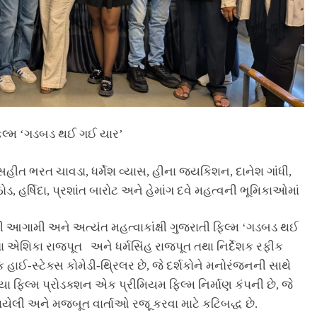
લ્મ ‘ગડબડ થઈ ગઈ યાર’
ભરત ચાવડા, ધર્મેશ વ્યાસ, હીના જયકિશન, દાનેશ ગાંધી,
 હર્ષિદા, પ્રશાંત બારોટ અને હેમાંગ દવે મહત્વની ભૂમિકાઓમાં
ની આગામી અને અત્યંત મહત્વાકાંક્ષી ગુજરાતી ફિલ્મ ‘ગડબડ થઈ
ાતા એશિકા રાજપૂત અને ધર્મસિંહ રાજપૂત તથા નિર્દેશક રફીક
 હાઈ-સ્ટેક્સ કોમેડી-થ્રિલર છે, જે દર્શકોને મનોરંજનની સાથે
િલ્મ પ્રોડક્શન એક પ્રીમિયમ ફિલ્મ નિર્માણ કંપની છે, જે
જોડાયેલી અને મજબૂત વાર્તાઓ રજૂ કરવા માટે કટિબદ્ધ છે.