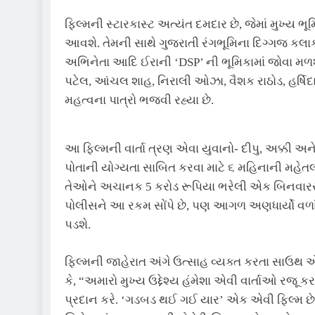
ફિલ્મની સ્ટારકાસ્ટ અત્યંત દમદાર છે, જેમાં મુખ્ય 
આવશે. તેમની સાથે ગુજરાતી રંગભૂમિના દિગ્ગજ કલાક
અભિનેતા આદિ ઈરાની ‘DSP’ ની ભૂમિકામાં જોવા મળશ
પટેલ, આંચલ શાહ, નિરાલી ઓઝા, વૈશક રાઠોડ, હર્ષિદા
મહત્વના પાત્રો ભજવી રહ્યા છે.
આ ફિલ્મની વાર્તા ત્રણ એવા યુવાનો- દીપુ, અક્કી અ
પોતાની યોગ્યતા સાબિત કરવા માટે ૬ મહિનાની મહેતલ આ
તેઓને અચાનક 5 કરોડ રૂપિયા ભરેલી એક બિનવારસી
પોલીસને આ રકમ સોંપે છે, પણ આગળ અણધાર્યો વળાંક
પડશે.
ફિલ્મની જાહેરાત અંગે ઉત્સાહ વ્યક્ત કરતા સાઉથ એશિય
કે, “અમારો મુખ્ય ઉદ્દેશ્ય હંમેશા એવી વાર્તાઓ રજૂ કર
પ્રદાન કરે. ‘ગડબડ થઈ ગઈ યાર’ એક એવી ફિલ્મ છે જ