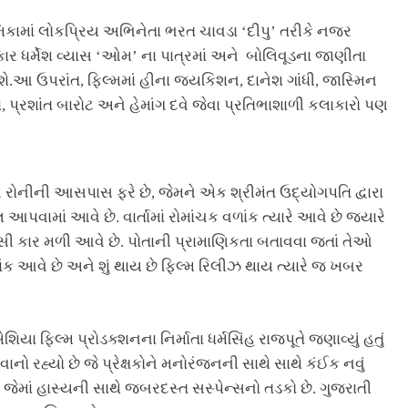
ભૂમિકામાં લોકપ્રિય અભિનેતા ભરત ચાવડા ‘દીપુ’ તરીકે નજર
ાર ધર્મેશ વ્યાસ ‘ઓમ’ ના પાત્રમાં અને બોલિવૂડના જાણીતા
ે.આ ઉપરાંત, ફિલ્મમાં હીના જયકિશન, દાનેશ ગાંધી, જાસ્મિન
, પ્રશાંત બારોટ અને હેમાંગ દવે જેવા પ્રતિભાશાળી કલાકારો પણ
ને રોનીની આસપાસ ફરે છે, જેમને એક શ્રીમંત ઉદ્યોગપતિ દ્વારા
પવામાં આવે છે. વાર્તામાં રોમાંચક વળાંક ત્યારે આવે છે જ્યારે
 કાર મળી આવે છે. પોતાની પ્રામાણિકતા બતાવવા જતાં તેઓ
 આવે છે અને શું થાય છે ફિલ્મ રિલીઝ થાય ત્યારે જ ખબર
ા ફિલ્મ પ્રોડક્શનના નિર્માતા ધર્મસિંહ રાજપૂતે જણાવ્યું હતું
વાનો રહ્યો છે જે પ્રેક્ષકોને મનોરંજનની સાથે સાથે કંઈક નવું
ેમાં હાસ્યની સાથે જબરદસ્ત સસ્પેન્સનો તડકો છે. ગુજરાતી