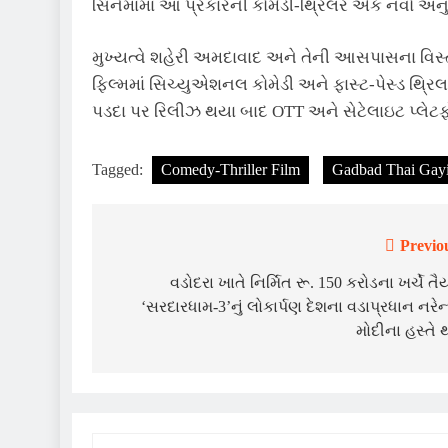
સિનેમામાં આ પ્રકારની કોમેડી-થ્રિલર એક નવો અન
મુખ્યત્વે શહેરી અમદાવાદ અને તેની આસપાસના વિસ્
ફિલ્મમાં સિચ્યુએશનલ કોમેડી અને ફાસ્ટ-પેસ્ડ થ્રિ
પડદા પર રિલીઝ થયા બાદ OTT અને સેટેલાઇટ પ્લેટફોર
Tagged:
Comedy-Thriller Film
Gadbad Thai Gayi
Previo
Post
navigation
વડોદરા ખાતે નિર્મિત રૂ. 150 કરોડના ખર્ચે તૈ
‘સરદારધામ-3’નું લોકાર્પણ દેશના વડાપ્રધાન નરેન્
મોદીના હસ્તે 