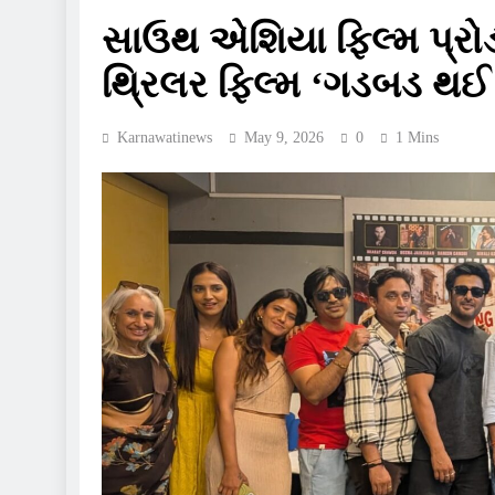
સાઉથ એશિયા ફિલ્મ પ્રો
થ્રિલર ફિલ્મ ‘ગડબડ થઈ
Karnawatinews
May 9, 2026
0
1 Mins