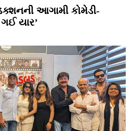
ડક્શનની આગામી કોમેડી-
 ગઈ યાર’
AHMEDABAD
ડો. મિતાલી નાગ (આર્ક ઇવેન્ટ્સ) દ્વારા
કિશોર કુમારની જન્મજયંતિ નિમિત્તે
સંગીતમય શ્રદ્ધાંજલિ
August 1, 2026