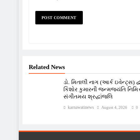
Related News
ડો. મિતાલી નાગ (આર્ક ઇવેન્ટ્સ) દ્વ
કિશોર કુમારની જન્મજયંતિ નિમિત્ત
સંગીતમય શ્રદ્ધાંજલિ
karnawatinews
August 4, 2026
0