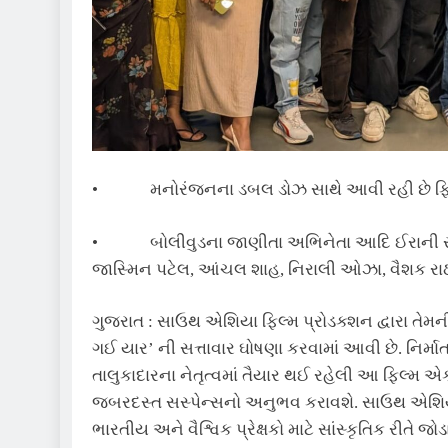
• મનોરંજનના ડબલ ડોઝ સાથે આવી રહી છે ફિ
• બોલીવુડના જાણીતા અભિનેતા આદિ ઈરાની સહીત 
જાસ્મિન પટેલ, આંચલ શાહ, નિરાલી ઓઝા, વૈશક રાઠોડ,
ગુજરાત : સાઉથ એશિયા ફિલ્મ પ્રોડક્શન દ્વારા તેમ
ગઈ યાર’ ની સત્તાવાર ઘોષણા કરવામાં આવી છે. નિર્મ
તાલુકાદારના નેતૃત્વમાં તૈયાર થઈ રહેલી આ ફિલ્મ એક
જબરદસ્ત સસ્પેન્સનો અનુભવ કરાવશે. સાઉથ એશિયા ફ
ભારતીય અને વૈશ્વિક પ્રેક્ષકો માટે સાંસ્કૃતિક રીતે 