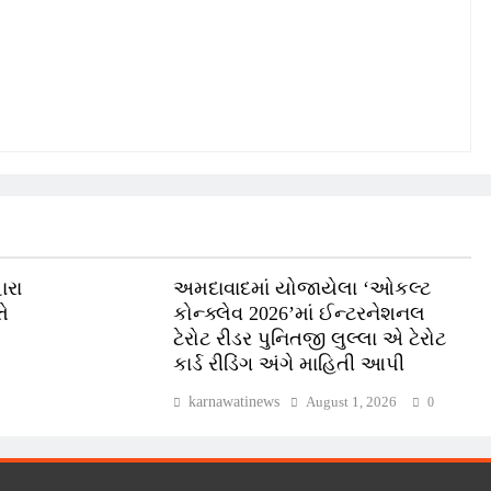
ારા
અમદાવાદમાં યોજાયેલા ‘ઓકલ્ટ
ે
કોન્ક્લેવ 2026’માં ઈન્ટરનેશનલ
ટેરોટ રીડર પુનિતજી લુલ્લા એ ટેરોટ
કાર્ડ રીડિંગ અંગે માહિતી આપી
karnawatinews
August 1, 2026
0