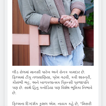
લીડ રોલમાં માનસી પારેખ અને રોનક કામદાર છે.
ફિલ્મમાં ટીકૂ તલસાણિયા, પ્રેમ ગઢવી, કવી શાસ્ત્રી,
કૌસંભી ભટ્ટ, અને બાળકલાત્મક પ્રિન્સી પ્રજાપતિ
પણ છે. સાથે હિતુ કનોડિયા પણ વિશેષ ભૂમિકા નિભાવે
છે.
ફિલ્મના દિગ્દર્શક કુશલ એમ. નાયક કહે છે, “મિસરી