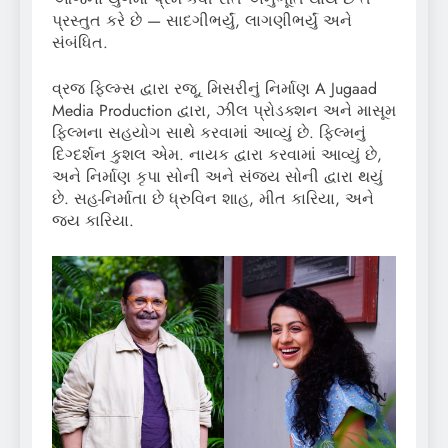
પ્રસ્તુત કરે છે — સાદગીભર્યું, લાગણીભર્યું અને
સંબંધિત.
વ્રજ ફિલ્મ્સ દ્વારા રજૂ, મિસરીનું નિર્માણ A Jugaad
Media Production દ્વારા, ઝીલ પ્રોડક્શન અને માસૂમ
ફિલ્મના સહયોગ સાથે કરવામાં આવ્યું છે. ફિલ્મનું
દિગ્દર્શન કુશલ એમ. નાયક દ્વારા કરવામાં આવ્યું છે,
અને નિર્માણ કૃપા સોની અને સંજય સોની દ્વારા થયું
છે. સહ-નિર્માતા છે ધ્રુવિન શાહ, મીત કારિયા, અને
જય કારિયા.