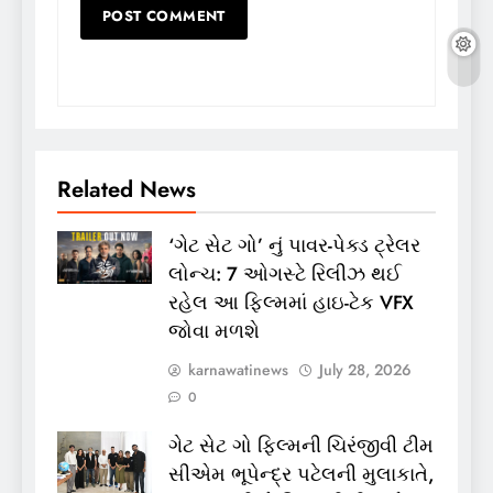
Related News
‘ગેટ સેટ ગો’ નું પાવર-પેક્ડ ટ્રેલર
લોન્ચ: 7 ઓગસ્ટે રિલીઝ થઈ
રહેલ આ ફિલ્મમાં હાઇ-ટેક VFX
જોવા મળશે
karnawatinews
July 28, 2026
0
ગેટ સેટ ગો ફિલ્મની ચિરંજીવી ટીમ
સીએમ ભૂપેન્દ્ર પટેલની મુલાકાતે,