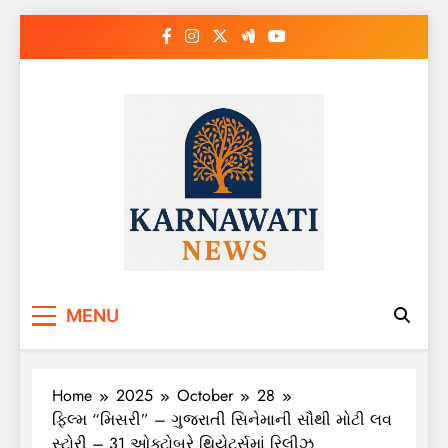
Skip
to
content
Karnawati News
MENU
Home
2025
October
28
ફિલ્મ “મિસરી” – ગુજરાતી સિનેમાની સૌથી મોટી લવ
સ્ટોરી – 31 ઓક્ટોબરે થિયેટર્સમાં રિલીઝ