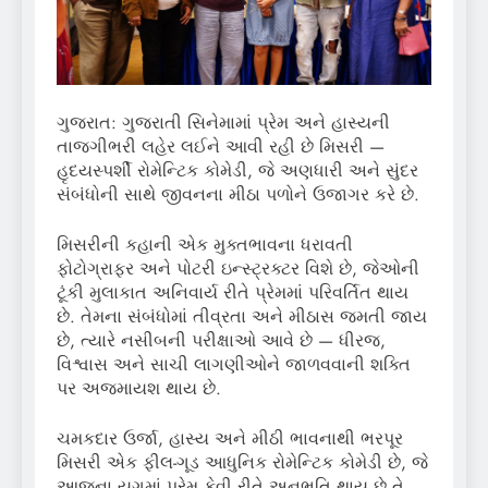
ગુજરાત: ગુજરાતી સિનેમામાં પ્રેમ અને હાસ્યની
તાજગીભરી લહેર લઈને આવી રહી છે મિસરી —
હૃદયસ્પર્શી રોમેન્ટિક કોમેડી, જે અણધારી અને સુંદર
સંબંધોની સાથે જીવનના મીઠા પળોને ઉજાગર કરે છે.
મિસરીની કહાની એક મુક્તભાવના ધરાવતી
ફોટોગ્રાફર અને પોટરી ઇન્સ્ટ્રક્ટર વિશે છે, જેઓની
ટૂંકી મુલાકાત અનિવાર્ય રીતે પ્રેમમાં પરિવર્તિત થાય
છે. તેમના સંબંધોમાં તીવ્રતા અને મીઠાસ જમતી જાય
છે, ત્યારે નસીબની પરીક્ષાઓ આવે છે — ધીરજ,
વિશ્વાસ અને સાચી લાગણીઓને જાળવવાની શક્તિ
પર અજમાયશ થાય છે.
ચમકદાર ઉર્જા, હાસ્ય અને મીઠી ભાવનાથી ભરપૂર
મિસરી એક ફીલ-ગૂડ આધુનિક રોમેન્ટિક કોમેડી છે, જે
આજના યુગમાં પ્રેમ કેવી રીતે અનુભૂતિ થાય છે તે