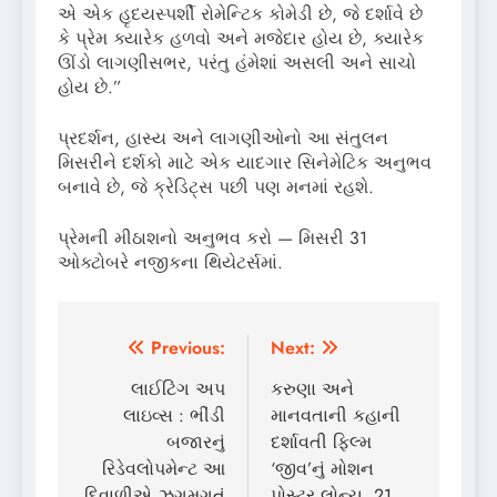
એ એક હૃદયસ્પર્શી રોમેન્ટિક કોમેડી છે, જે દર્શાવે છે
કે પ્રેમ ક્યારેક હળવો અને મજેદાર હોય છે, ક્યારેક
ઊંડો લાગણીસભર, પરંતુ હંમેશાં અસલી અને સાચો
હોય છે.”
પ્રદર્શન, હાસ્ય અને લાગણીઓનો આ સંતુલન
મિસરીને દર્શકો માટે એક યાદગાર સિનેમેટિક અનુભવ
બનાવે છે, જે ક્રેડિટ્સ પછી પણ મનમાં રહશે.
પ્રેમની મીઠાશનો અનુભવ કરો — મિસરી 31
ઓક્ટોબરે નજીકના થિયેટર્સમાં.
Post
Previous:
Next:
navigation
લાઈટિંગ અપ
કરુણા અને
લાઇવ્સ : ભીંડી
માનવતાની કહાની
બજારનું
દર્શાવતી ફિલ્મ
રિડેવલોપમેન્ટ આ
‘જીવ’નું મોશન
દિવાળીએ ઝગમગતું
પોસ્ટર લોન્ચ, 21