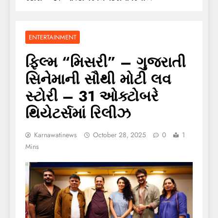
ENTERTAINMENT
ફિલ્મ “મિસરી” – ગુજરાતી
સિનેમાની સૌથી મોટી લવ
સ્ટોરી – 31 ઓક્ટોબરે
થિયેટર્સમાં રિલીઝ
Karnawatinews
October 28, 2025
0
1
Mins