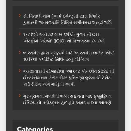
ડો. મિતાલી નાગ (આર્ક ઇવેન્ટ્સ) દ્વારા કિશોર
કુમારની જન્મજયંતિ નિમિત્તે સંગીતમય શ્રદ્ધાંજલિ
177 દેશો અને 52 લાખ દર્શકો: ગુજરાતી OTT
પ્લેટફોર્મ ‘જોજો’ (JOJO) નો વિશ્વભરમાં દબદબો
ભારતગેસ દ્વારા ગ્રાહકો માટે ‘ભારતગેસ લાઈટ ઝીપ’
10 કિલો કંપોઝિટ સિલિન્ડરનું લોન્ચિંગ
અમદાવાદમાં યોજાયેલા ‘ઓકલ્ટ કોન્ક્લેવ 2026’માં
ઈન્ટરનેશનલ ટેરોટ રીડર પુનિતજી લુલ્લા એ ટેરોટ
કાર્ડ રીડિંગ અંગે માહિતી આપી
ગુરુગ્રામમાં મેળવેલી ભવ્ય સફળતા બાદ ફુજીફિલ્મ
ઈન્ડિયાનો ‘સ્પેક્ટ્રમ ટૂર’ હવે અમદાવાદના આંગણે
Categories