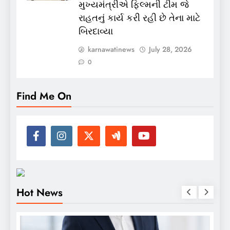
મુખ્યમંત્રીએ ફિલ્મની ટીમ જે
રાહતનું કાર્ય કરી રહી છે તેના માટે
બિરદાવ્યા
karnawatinews
July 28, 2026
0
Find Me On
Hot News