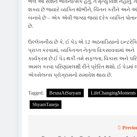
ભલે આ સેશન ભાવનાત્મક હતું, તે મૃત્યુ વિશે નહોતું. 
શક્ય છે જ્યારે વ્યક્તિ થોભીને, ચિંતન કરીને અને
બનાવે છે – એક એવી જગ્યા જ્યાં દરેક વ્યક્તિ પોતા
છે.
ઉલ્લેખનીય છે કે, ઈ પેડ એ 12 અઠવાડિયાનો ઇન્ટરેક્
પ્રાપ્ત કરવામાં, વ્યક્તિગત નેતૃત્વ વિકસાવવામાં અ
કાર્યક્રમ છે.ઈ પેડ થકી તમે સફળતા, વિકાસ અને પરિ
અમલ કરવા પરિણામલક્ષી રીતે પ્રેરિત થશો. ઈ પેડમાં
એક્સેલન્સ પ્રોગ્રામનો સમાવેશ થાય છે.
Tagged:
BesnaAtSuryam
LifeChangingMoments
ShyamTaneja
Previo
Post