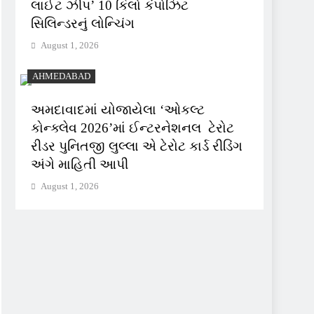
લાઈટ ઝીપ’ 10 કિલો કંપોઝિટ
સિલિન્ડરનું લોન્ચિંગ
August 1, 2026
AHMEDABAD
અમદાવાદમાં યોજાયેલા ‘ઓકલ્ટ
કોન્ક્લેવ 2026’માં ઈન્ટરનેશનલ ટેરોટ
રીડર પુનિતજી લુલ્લા એ ટેરોટ કાર્ડ રીડિંગ
અંગે માહિતી આપી
August 1, 2026