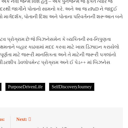
તે એક નવા જન્મ વિશે હતું – એક પુનર્જન્મ જે ફક્ત ત્યારે જ
 અંદરથી જાગીને પોતાનો સામનો કરે. અને આ જ ePaD ને જાદુઈ
નો માર્ગદર્શક, પોતાની દિશા અને પોતાના પરિવર્તનની શરૂઆત બને
ટિવ પ્રોગ્રામ છે જે બિઝનેસમેન કે વ્યકિતની સ્વ-નિપુણતા
ને ક્ષમતાને બહાર કાઢવામાં મદદ કરવા માટે ખાસ ડિઝાઇન કરાયેલો
પૂર્ણતા માટે જરૂરી માનસિકતા અને તે માટેની જરૂરી પગલાંનો
 લીડરશીપ ડેવલોપમેન્ટ પ્રોગ્રામ અને ઈ પેડ++ માં બિઝનેસ
PurposeDrivenLife
SelfDiscoveryJourney
us:
Next: