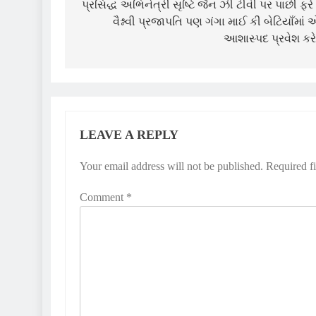
navigation
પ્રસિદ્ધ અભિનેત્રી સૃષ્ટિ જૈન ઝી ટીવી પર પાછી ફરે 
વૈશ્નવી પ્રજાપતિ પણ ગંગા માઈ કી બેટિયાઁમાં
આશાસ્પદ પ્રવેશ કરે
LEAVE A REPLY
Your email address will not be published.
Required f
Comment
*