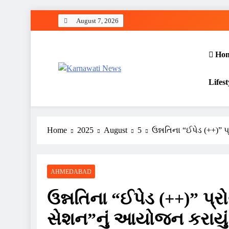
Skip
August 7, 2026
to
content
Ho
Karnawati News
Lifest
Home
2025
August
5
ઉન્નતિના “ઈપેડ (++)” 
AHMEDABAD
ઉન્નતિના “ઈપેડ (++)” પ્ર
સેશન”નું આયોજન કરાયું