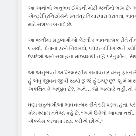
આ અનોખો અનુભવ ઈપેડની મોટી જર્નીનો ભાગ છે- એ
એન્ટ્રેપ્રિનિયોર્સને સ્વતંત્ર વિચારધારા ધરાવતાં, 
માટે સશક્ત બનાવે છે.
આ જર્નીમાં સહભાગીઓ કેટલીક ભાવનાત્મક રીતે તીવ્ર
લખવો, પોતાના ડરને નિવારવો, પર્પઝ- મેપિંગ અને ક્
ઉપદેશો અને સલાહના માધ્યમથી નહિ પરંતુ મૌન, સ્થ
આ અનુભવને અવિસ્મરણીય બનાવનાર વસ્તુ ફક્ત તેના 
હું એવું જીવન જીવી રહ્યો છું જે હું ઇચ્છું છું?, શું મેં 
અકથિત કે અજીવ છે?, અને… જો અત્યારે નહીં, તો ક
ઘણા સહભાગીઓ ભાવનાત્મક રીતે રડી પડ્યા હતા. પ
કોચ શ્યામ તનેજા કહે છે, “અમે ઉકેલો આપતા નથી, “
ઍક્સેસ કરવામાં મદદ કરીએ છીએ.”