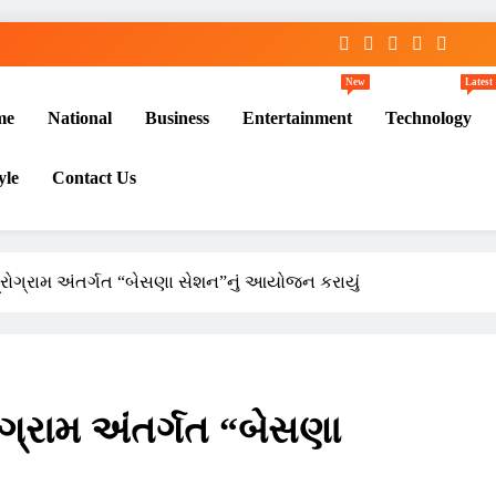
New
Latest
me
National
Business
Entertainment
Technology
yle
Contact Us
પ્રોગ્રામ અંતર્ગત “બેસણા સેશન”નું આયોજન કરાયું
ોગ્રામ અંતર્ગત “બેસણા