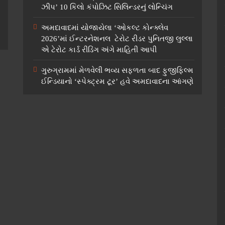
ઝીપ’ 10 કિલો કંપોઝિટ સિલિન્ડરનું લોન્ચિંગ
અમદાવાદમાં યોજાયેલા ‘ઓકલ્ટ કોન્ક્લેવ
2026’માં ઈન્ટરનેશનલ ટેરોટ રીડર પુનિતજી લુલ્લા
એ ટેરોટ કાર્ડ રીડિંગ અંગે માહિતી આપી
ગુરુગ્રામમાં મેળવેલી ભવ્ય સફળતા બાદ ફુજીફિલ્મ
ઈન્ડિયાનો ‘સ્પેક્ટ્રમ ટૂર’ હવે અમદાવાદના આંગણે