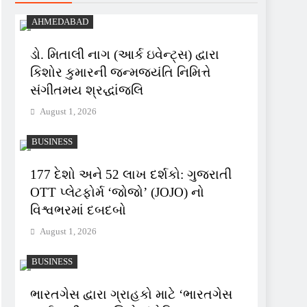
AHMEDABAD
ડો. મિતાલી નાગ (આર્ક ઇવેન્ટ્સ) દ્વારા
કિશોર કુમારની જન્મજયંતિ નિમિત્તે
સંગીતમય શ્રદ્ધાંજલિ
August 1, 2026
BUSINESS
177 દેશો અને 52 લાખ દર્શકો: ગુજરાતી
OTT પ્લેટફોર્મ ‘જોજો’ (JOJO) નો
વિશ્વભરમાં દબદબો
August 1, 2026
BUSINESS
ભારતગેસ દ્વારા ગ્રાહકો માટે ‘ભારતગેસ