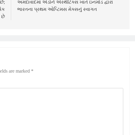
છે;
અમદાવાદમાં એડોર્ન એસ્થેટિક્સ ખાતે ઇનમોડ દ્વારા
 એક
ભારતના પ્રથમ ઓપ્ટિમસ મેક્સનું સ્વાગત
 છે
ields are marked
*