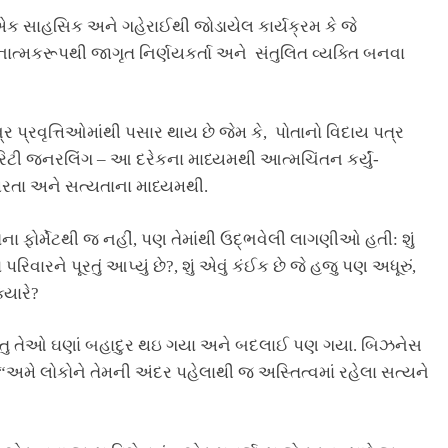
ક સાહસિક અને ગહેરાઈથી જોડાયેલ કાર્યક્રમ કે જે
ભાવનાત્મકરૂપથી જાગૃત નિર્ણયકર્તા અને સંતુલિત વ્યક્તિ બનવા
 પ્રવૃત્તિઓમાંથી પસાર થાય છે જેમ કે, પોતાનો વિદાય પત્ર
લેરિટી જનરલિંગ – આ દરેકના માધ્યમથી આત્મચિંતન કર્યું-
િરતા અને સત્યતાના માધ્યમથી.
ફોર્મેટથી જ નહીં, પણ તેમાંથી ઉદ્ભવેલી લાગણીઓ હતી: શું
મારા પરિવારને પૂરતું આપ્યું છે?, શું એવું કંઈક છે જે હજુ પણ અધૂરું,
્યારે?
રંતુ તેઓ ઘણાં બહાદુર થઇ ગયા અને બદલાઈ પણ ગયા. બિઝનેસ
અમે લોકોને તેમની અંદર પહેલાથી જ અસ્તિત્વમાં રહેલા સત્યને