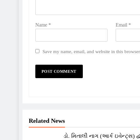
Name
*
Email
*
Save my name, email, and website in this browser
Related News
ડો. મિતાલી નાગ (આર્ક ઇવેન્ટ્સ) દ્વ