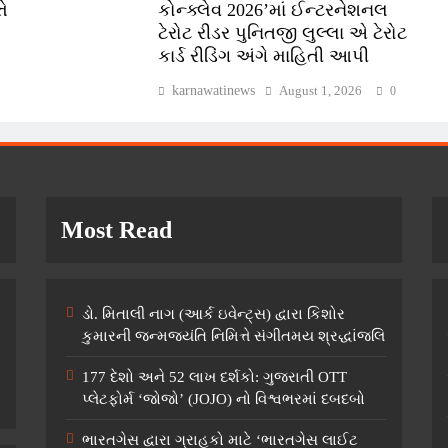
ે
કોન્ક્લેવ 2026’માં ઈન્ટરનેશનલ
ટેરોટ રીડર પુનિતજી લુલ્લા એ ટેરોટ
કાર્ડ રીડિંગ અંગે માહિતી આપી
karnawatinews
August 1, 2026
0
Most Read
ડો. મિતાલી નાગ (આર્ક ઇવેન્ટ્સ) દ્વારા કિશોર
કુમારની જન્મજયંતિ નિમિત્તે સંગીતમય શ્રદ્ધાંજલિ
177 દેશો અને 52 લાખ દર્શકો: ગુજરાતી OTT
પ્લેટફોર્મ ‘જોજો’ (JOJO) નો વિશ્વભરમાં દબદબો
ભારતગેસ દ્વારા ગ્રાહકો માટે ‘ભારતગેસ લાઈટ