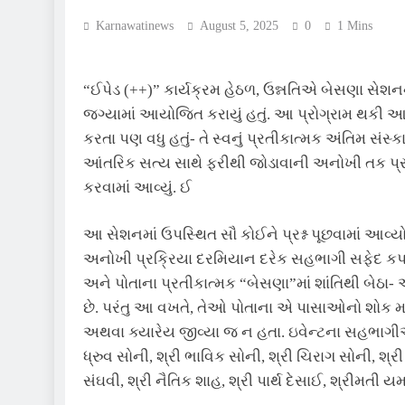
Karnawatinews
August 5, 2025
0
1 Mins
“ઈપેડ (++)” કાર્યક્રમ હેઠળ, ઉન્નતિએ બેસણા સેશનનુ
જગ્યામાં આયોજિત કરાયું હતું. આ પ્રોગ્રામ થકી આત
કરતા પણ વધુ હતું- તે સ્વનું પ્રતીકાત્મક અંતિમ સંસ
આંતરિક સત્ય સાથે ફરીથી જોડાવાની અનોખી તક પ્રદા
કરવામાં આવ્યું. ઈ
આ સેશનમાં ઉપસ્થિત સૌ કોઈને પ્રશ્ન પૂછવામાં આવ્
અનોખી પ્રક્રિયા દરમિયાન દરેક સહભાગી સફેદ કપડાં
અને પોતાના પ્રતીકાત્મક “બેસણા”માં શાંતિથી બેઠા-
છે. પરંતુ આ વખતે, તેઓ પોતાના એ પાસાઓનો શોક મ
અથવા ક્યારેય જીવ્યા જ ન હતા. ઇવેન્ટના સહભાગીઓ શ્
ધ્રુવ સોની, શ્રી ભાવિક સોની, શ્રી ચિરાગ સોની, શ્રી
સંઘવી, શ્રી નૈતિક શાહ, શ્રી પાર્થ દેસાઈ, શ્રીમતી ય