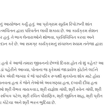
ં આયોજન કર્યું હતું. આ પ્રોગ્રામ સૂર્યમ રિપોઝની શાંત
્મચિંતન દ્વારા પરિવર્તન લાવી શકાય છે. આ કાર્યક્રમ સેશન
્કાર હતું. તે ભાગ લેનારાઓને થોભવા, પ્રતિબિંબિત કરવા અને
ન કરે છે. આ સમગ્ર કાર્યક્રમનું સંચાલન શ્યામ તનેજા દ્વારા
યો હતો કે આજે તમારા જીવનનો છેલ્લો દિવસ હોત તો શું કહેત? આ
 પહેરીને આવ્યા, પોતાના જ ફ્રેમમાં જાડાયેલ ફોટોને લઈને
 એક એવી જગ્યા કે જે પારંપરિક રૂપથી મૃતકોના શોક માટે હોય
ાનવતા હતા કે જેને તેઓએ અવગણ્યા હતા, દબાવી દીધા હતા
રી વૈભવ ગાયકવાડ, શ્રી યજ્ઞેશ ગાંધી, શ્રી સ્વેન ગાંધી, શ્રી
 રુત્વિક પટેલ, શ્રી રચિત પૌરાણિક, શ્રી જીનિત શાહ, શ્રી પ્રીત
મા કોટેચા અને શ્રી ભરત ભુદિયા છે.