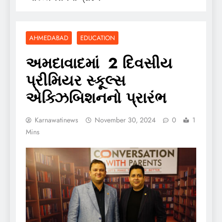
AHMEDABAD
EDUCATION
અમદાવાદમાં 2 દિવસીય
પ્રીમિયર સ્કૂલ્સ
એક્ઝિબિશનનો પ્રારંભ
Karnawatinews
November 30, 2024
0
1
Mins