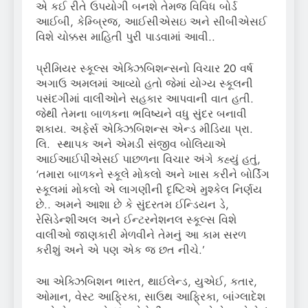
એ કઈ રીતે ઉપયોગી બનશે તેમજ વિવિધ બોર્ડ
આઈબી, કેમ્બ્રિજ, આઈસીએસઇ અને સીબીએસઈ
વિશે ચોક્કસ માહિતી પુરી પાડવામાં આવી..
પ્રીમિયર સ્કૂલ્સ એક્ઝિબિશન્સનો વિચાર 20 વર્ષ
અગાઉ અમલમાં આવ્યો હતો જેમાં યોગ્ય સ્કૂલની
પસંદગીમાં વાલીઓને સહકાર આપવાની વાત હતી.
જેથી તેમના બાળકના ભવિષ્યને વધુ સુંદર બનાવી
શકાય. અફેર્સ એક્ઝિબિશન્સ એન્ડ મીડિયા પ્રા.
લિ. સ્થાપક અને એમડી સંજીવ બોલિયાએ
આઈઆઈપીએસઈ પાછળના વિચાર અંગે કહ્યું હતું,
‘તમારા બાળકને સ્કૂલે મોકલો અને ખાસ કરીને બોર્ડિંગ
સ્કૂલમાં મોકલો એ લાગણીની દૃષ્ટિએ મુશ્કેલ નિર્ણય
છે.. અમને આશા છે કે સુંદરતમ ઈન્ડિયન ડે,
રેસિડેન્શીઅલ અને ઈન્ટરનેશનલ સ્કૂલ્સ વિશે
વાલીઓ જાણકારી મેળવીને તેમનું આ કામ સરળ
કરીશું અને એ પણ એક જ છત નીચે.’
આ એક્ઝિબિશન ભારત, થાઈલેન્ડ, યુએઈ, કતાર,
ઓમાન, વેસ્ટ આફ્રિકા, સાઉથ આફ્રિકા, બાંગ્લાદેશ