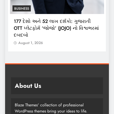
BUSINESS
ભારતગેસ દ્વારા ગ્રાહકો માટે ‘ભારતગેસ
અ
ં
લાઈટ ઝીપ’ 10 કિલો કંપોઝિટ સિલિન્ડરનું
2
લોન્ચિંગ
લ
August 1, 2026
About Us
Blaze Themes' collection of professional
WordPress themes bring your ideas to life.