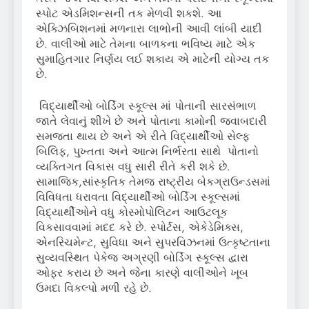
સ્પોટ એડમિશન્સની તક મેળવી શકશે. આ
એક્ઝિબિશનમાં મળનારા લાભોની આવી લાંબી યાદી
છે. વાલીઓ માટે તેમના બાળકના ભવિષ્ય માટે એક
સુમાહિતગાર નિર્ણય લઈ શકાય એ માટેની યોગ્ય તક
છે.
વિદ્યાર્થીઓ બોર્ડિંગ સ્કૂલ્સ માં પોતાની સારસંભાળ
જાતે લેવાનું શીખે છે અને પોતાના કામોની જવાબદારી
સમજતા થાય છે અને એ રીતે વિદ્યાર્થીઓ સેલ્ફ
બિલિફ, પુખ્તતા અને આત્મ નિર્ભરતા સાથે પોતાનો
વ્યક્તિગત વિકાસ વધુ સારી રીતે કરી શકે છે.
સામાજિક,સાંસ્કૃતિક તેમજ રાષ્ટ્રીય બેકગ્રાઉન્ડસમાં
વિવિધતા ધરાવતા વિદ્યાર્થીઓ બોર્ડિંગ સ્કૂલ્સમાં
વિદ્યાર્થીઓને વધુ કોસ્મોપોલિટન આઉટલૂક
વિકસાવવામાં મદદ કરે છે. સ્પોર્ટસ, એકેડેમિક્સ,
એનરિચમેન્ટ, સુવિધા અને સુપરવિઝનમાં ઉત્કૃષ્ટતાના
સુવ્યવસ્થિત પેકેજ અગ્રણી બોર્ડિંગ સ્કૂલ્સ દ્વારા
ઓફર કરાય છે અને જેના કારણે વાલીઓને ખૂબ
ઉમદા વિકલ્પો મળી રહે છે.