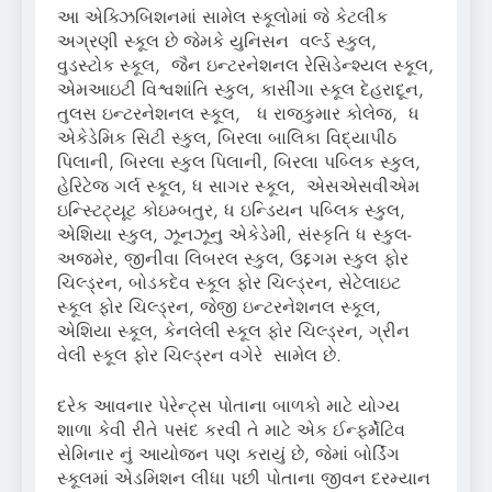
આ એક્ઝિબિશનમાં સામેલ સ્કૂલોમાં જે કેટલીક
અગ્રણી સ્કૂલ છે જેમકે યુનિસન વર્લ્ડ સ્કુલ,
વુડસ્ટોક સ્કૂલ, જૈન ઇન્ટરનેશનલ રેસિડેન્શ્યલ સ્કૂલ,
એમઆઇટી વિશ્વશાંતિ સ્કુલ, કાસીંગા સ્કૂલ દેહરાદૂન,
તુલસ ઇન્ટરનેશનલ સ્કૂલ, ધ રાજકુમાર કોલેજ, ધ
એકેડેમિક સિટી સ્કુલ, બિરલા બાલિકા વિદ્યાપીઠ
પિલાની, બિરલા સ્કુલ પિલાની, બિરલા પબ્લિક સ્કુલ,
હેરિટેજ ગર્લ સ્કૂલ, ધ સાગર સ્કૂલ, એસએસવીએમ
ઇન્સ્ટિટ્યૂટ કોઇમ્બતુર, ધ ઇન્ડિયન પબ્લિક સ્કુલ,
એશિયા સ્કુલ, ઝૂનઝૂનુ એકેડેમી, સંસ્કૃતિ ધ સ્કુલ-
અજમેર, જીનીવા લિબરલ સ્કુલ, ઉદ્દગમ સ્કુલ ફોર
ચિલ્ડ્રન, બોડકદેવ સ્કૂલ ફોર ચિલ્ડ્રન, સેટેલાઇટ
સ્કૂલ ફોર ચિલ્ડ્રન, જેજી ઇન્ટરનેશનલ સ્કૂલ,
એશિયા સ્કૂલ, કેનલેલી સ્કૂલ ફોર ચિલ્ડ્રન, ગ્રીન
વેલી સ્કૂલ ફોર ચિલ્ડ્રન વગેરે સામેલ છે.
દરેક આવનાર પેરેન્ટ્સ પોતાના બાળકો માટે યોગ્ય
શાળા કેવી રીતે પસંદ કરવી તે માટે એક ઈન્ફર્મેટિવ
સેમિનાર નું આયોજન પણ કરાયું છે, જેમાં બોર્ડિંગ
સ્કૂલમાં એડમિશન લીધા પછી પોતાના જીવન દરમ્યાન