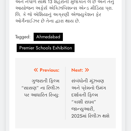
અને નેપાળ સાથે 13 શહેરોની મુલાકાત લે છે અને તેનું
આયોજન અફેર્સ એક્ઝિબિશન્સ એન્ડ મીડિયા પ્રા.
લિ. કે જે એશિયાનું અગ્રણી એજ્યુકેશન ફેર
ઓર્ગેનાઈઝર છે તેના દ્વારા થાય છે.
Tagged:
Ahmedabad
Premier Schools Exhibition
Post
Previous:
Next:
navigation
ગુજરાતી ફિલ્મ
સંબંધોની મૂંઝવણ
“સાસણ” ના રિલીઝ
અને પ્રેમનો ઉમંગ
પર આધારિત રિવ્યુ:
દર્શાવતી ફિલ્મ
“કાશી રાઘવ”
જાન્યુઆરી,
2025માં રિલીઝ થશે