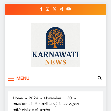
Skip
to
content
Karnawati News
MENU
Home
2024
November
30
અમદાવાદમાં 2 દિવસીય પ્રીમિયર સ્કૂલ્સ
એક્ઝિબિશનનો પ્રારંભ