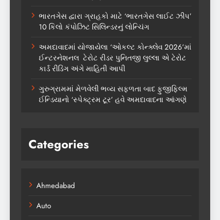
ભારતગેસ દ્વારા ગ્રાહકો માટે ‘ભારતગેસ લાઈટ ઝીપ’
10 કિલો કંપોઝિટ સિલિન્ડરનું લોન્ચિંગ
અમદાવાદમાં યોજાયેલા ‘ઓકલ્ટ કોન્ક્લેવ 2026’માં
ઈન્ટરનેશનલ ટેરોટ રીડર પુનિતજી લુલ્લા એ ટેરોટ
કાર્ડ રીડિંગ અંગે માહિતી આપી
ગુરુગ્રામમાં મેળવેલી ભવ્ય સફળતા બાદ ફુજીફિલ્મ
ઈન્ડિયાનો ‘સ્પેક્ટ્રમ ટૂર’ હવે અમદાવાદના આંગણે
Categories
Ahmedabad
Auto