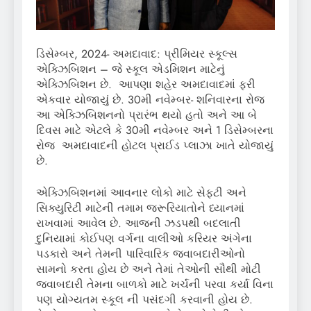
ડિસેમ્બર, 2024- અમદાવાદ: પ્રીમિયર સ્કૂલ્સ
એક્ઝિબિશન – જે સ્કૂલ એડમિશન માટેનું
એક્ઝિબિશન છે. આપણા શહેર અમદાવાદમાં ફરી
એકવાર યોજાયું છે. 30મી નવેમ્બર- શનિવારના રોજ
આ એક્ઝિબિશનનો પ્રારંભ થયો હતો અને આ બે
દિવસ માટે એટલે કે 30મી નવેમ્બર અને 1 ડિસેમ્બરના
રોજ અમદાવાદની હોટલ પ્રાઈડ પ્લાઝા ખાતે યોજાયું
છે.
એક્ઝિબિશનમાં આવનાર લોકો માટે સેફટી અને
સિક્યુરિટી માટેની તમામ જરૂરિયાતોને ધ્યાનમાં
રાખવામાં આવેલ છે. આજની ઝડપથી બદલાતી
દુનિયામાં કોઈપણ વર્ગના વાલીઓ કરિયર અંગેના
પડકારો અને તેમની પારિવારિક જવાબદારીઓનો
સામનો કરતા હોય છે અને તેમાં તેઓની સૌથી મોટી
જવાબદારી તેમના બાળકો માટે ખર્ચની પરવા કર્યા વિના
પણ યોગ્યતમ સ્કૂલ ની પસંદગી કરવાની હોય છે.