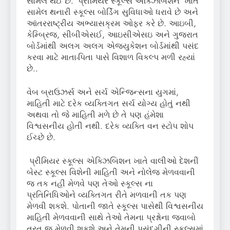
સામેલ થઈ છે. ‘પ્રીમિયર સ્કૂલ્સ એક્ઝિબિશન’ ખાતે
સામેલ થનારી સ્કૂલ્સ બોર્ડિંગ સુવિધાઓ ધરાવે છે અને
આંતરરાષ્ટ્રીય અભ્યાસક્રમ ઓફર કરે છે. આઇબી,
કેમ્બ્રિજ, સીબીએસઈ, આઇસીએસઇ અને ગુજરાત
બોર્ડમાંથી અલગ અલગ એજ્યુકેશન બોર્ડમાંથી પસંદ
કરવા માટે માતા-પિતા પાસે વિશાળ વિકલ્પ મળી રહ્યાં
છે..
વેબ બ્રાઉઝર્સ અને સર્ચ એન્જિન્સના યુગમાં,
માહિતી માટે દરેક વ્યક્તિગત સર્ચ યોગ્ય હોતું નથી
અથવા તો જે માહિતી મળે છે તે પણ હંમેશા
વિશ્વસનીય હોતી નથી. દરેક વ્યક્તિ વન સ્ટોપ શોપ
ઈચ્છે છે.
પ્રીમિયર સ્કૂલ્સ એક્ઝિબિશન ખાતે વાલીઓ દેશની
બેસ્ટ સ્કૂલ્સ વિશેની માહિતી અને નોલેજ મેળવવાની
જ તક નહીં મેળવે પણ તેઓ સ્કૂલ્સ ના
પ્રતિનિધિઓને વ્યક્તિગત રીતે મળવાની તક પણ
મેળવી શકશે. પોતાની જાતે સ્કૂલ્સ પાસેથી વિશ્વસનીય
માહિતી મેળવવાની સાથે તેઓ તેમના પ્રશ્નોના જવાબો
તરત જ મેળવી શકશે અને તેમની પસંદગીની સ્કૂલ્સમાં