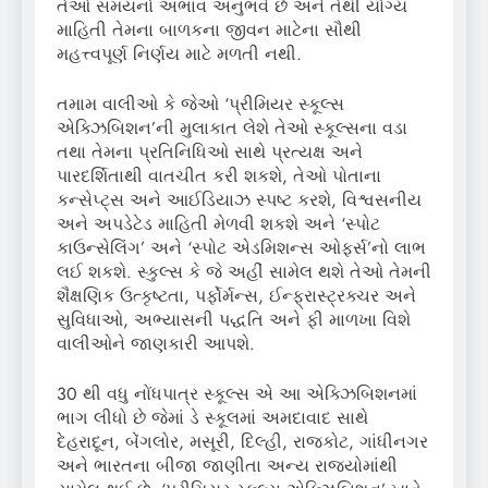
તેઓ સમયનો અભાવ અનુભવે છે અને તેથી યોગ્ય
માહિતી તેમના બાળકના જીવન માટેના સૌથી
મહત્ત્વપૂર્ણ નિર્ણય માટે મળતી નથી.
તમામ વાલીઓ કે જેઓ ‘પ્રીમિયર સ્કૂલ્સ
એક્ઝિબિશન’ની મુલાકાત લેશે તેઓ સ્કૂલ્સના વડા
તથા તેમના પ્રતિનિધિઓ સાથે પ્રત્યક્ષ અને
પારદર્શિતાથી વાતચીત કરી શકશે, તેઓ પોતાના
કન્સેપ્ટ્‌સ અને આઈડિયાઝ સ્પષ્ટ કરશે, વિશ્વસનીય
અને અપડેટેડ માહિતી મેળવી શકશે અને ‘સ્પોટ
કાઉન્સેલિંગ’ અને ‘સ્પોટ એડમિશન્સ ઓફર્સ’નો લાભ
લઈ શકશે. સ્કુલ્સ કે જે અહીં સામેલ થશે તેઓ તેમની
શૈક્ષણિક ઉત્કૃષ્ટતા, પર્ફોર્મન્સ, ઈન્ફ્રાસ્ટ્રક્ચર અને
સુવિધાઓ, અભ્યાસની પદ્ધતિ અને ફી માળખા વિશે
વાલીઓને જાણકારી આપશે.
30 થી વધુ નોંધપાત્ર સ્કૂલ્સ એ આ એક્ઝિબિશનમાં
ભાગ લીધો છે જેમાં ડે સ્કૂલમાં અમદાવાદ સાથે
દેહરાદૂન, બેંગલોર, મસૂરી, દિલ્હી, રાજકોટ, ગાંધીનગર
અને ભારતના બીજા જાણીતા અન્ય રાજ્યોમાંથી