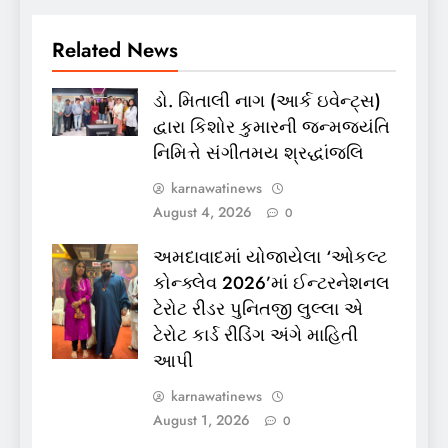
Related News
ડો. મિતાલી નાગ (આર્ક ઇવેન્ટ્સ)
દ્વારા કિશોર કુમારની જન્મજયંતિ
નિમિત્તે સંગીતમય શ્રદ્ધાંજલિ
karnawatinews
August 4, 2026
0
અમદાવાદમાં યોજાયેલા ‘ઓકલ્ટ
કોન્ક્લેવ 2026’માં ઈન્ટરનેશનલ
ટેરોટ રીડર પુનિતજી લુલ્લા એ
ટેરોટ કાર્ડ રીડિંગ અંગે માહિતી
આપી
karnawatinews
August 1, 2026
0