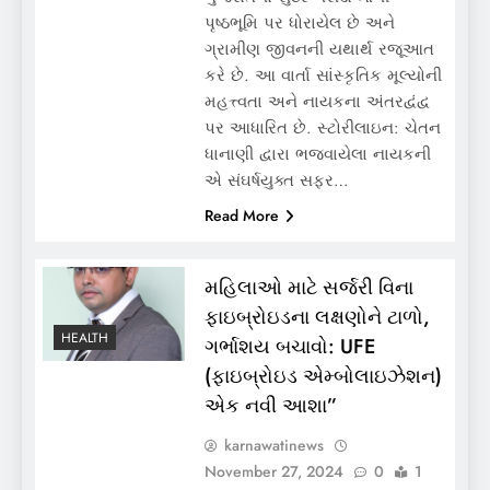
પૃષ્ઠભૂમિ પર ધોરાયેલ છે અને
ગ્રામીણ જીવનની યથાર્થ રજૂઆત
કરે છે. આ વાર્તા સાંસ્કૃતિક મૂલ્યોની
મહત્ત્વતા અને નાયકના અંતરદ્વંદ્વ
પર આધારિત છે. સ્ટોરીલાઇન: ચેતન
ધાનાણી દ્વારા ભજવાયેલા નાયકની
એ સંઘર્ષયુક્ત સફર…
Read More
મહિલાઓ માટે સર્જરી વિના
ફાઇબ્રોઇડના લક્ષણોને ટાળો,
HEALTH
ગર્ભાશય બચાવો: UFE
(ફાઇબ્રોઇડ એમ્બોલાઇઝેશન)
એક નવી આશા”
karnawatinews
November 27, 2024
0
1