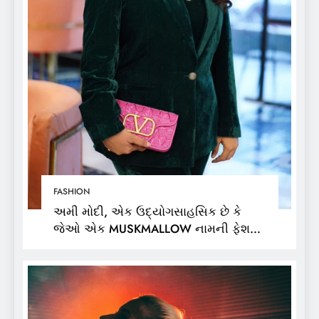
FASHION
અમી મોદી, એક ઉદ્યોગસાહસિક છે કે
જેઓ એક MUSKMALLOW નામની ફેશન
બ્રાન્ડના માલિક છે,