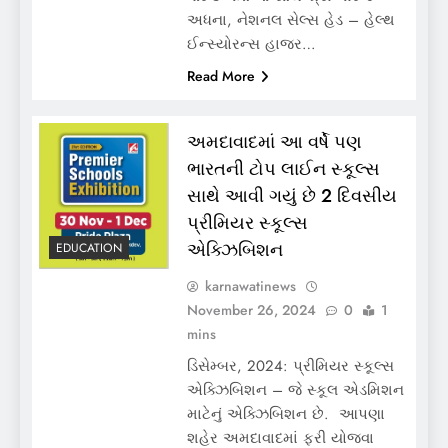
અધના, નેશનલ સેલ્સ હેડ – હેલ્થ
ઈન્સ્યોરન્સ હાજર…
Read More
અમદાવાદમાં આ વર્ષે પણ
ભારતની ટોપ લાઈન સ્કૂલ્સ
સાથે આવી ગયું છે 2 દિવસીય
પ્રીમિયર સ્કૂલ્સ
એક્ઝિબિશન
EDUCATION
karnawatinews
November 26, 2024
0
1
mins
ડિસેમ્બર, 2024: પ્રીમિયર સ્કૂલ્સ
એક્ઝિબિશન – જે સ્કૂલ એડમિશન
માટેનું એક્ઝિબિશન છે. આપણા
શહેર અમદાવાદમાં ફરી યોજવા