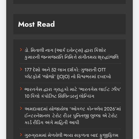
Most Read
ડો. મિતાલી નાગ (આર્ક ઇવેન્ટ્સ) દ્વારા કિશોર
કુમારની જન્મજયંતિ નિમિત્તે સંગીતમય શ્રદ્ધાંજલિ
177 દેશો અને 52 લાખ દર્શકો: ગુજરાતી OTT
પ્લેટફોર્મ ‘જોજો’ (JOJO) નો વિશ્વભરમાં દબદબો
ભારતગેસ દ્વારા ગ્રાહકો માટે ‘ભારતગેસ લાઈટ ઝીપ’
10 કિલો કંપોઝિટ સિલિન્ડરનું લોન્ચિંગ
અમદાવાદમાં યોજાયેલા ‘ઓકલ્ટ કોન્ક્લેવ 2026’માં
ઈન્ટરનેશનલ ટેરોટ રીડર પુનિતજી લુલ્લા એ ટેરોટ
કાર્ડ રીડિંગ અંગે માહિતી આપી
ગુરુગ્રામમાં મેળવેલી ભવ્ય સફળતા બાદ ફુજીફિલ્મ