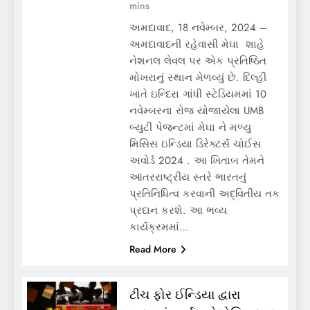
mins
અમદાવાદ, 18 નવેમ્બર, 2024 –
અમદાવાદની રહેવાસી મેઘા શાહે
નેશનલ લેવલ પર એક પ્રતિષ્ઠિત
મોખરાનું સ્થાન મેળવ્યું છે. દિલ્હી
ખાતે ઇન્દિરા ગાંધી સ્ટેડિયમમાં 10
નવેમ્બરના રોજ યોજાયેલા UMB
બ્યુટી પેજન્ટમાં મેઘા ને મળ્યુ
મિસિસ ઇન્ડિયા ડિરેક્ટર્સ ચોઈસ
અવોર્ડ 2024 . આ ખિતાબ તેમને
આંતરરાષ્ટ્રીય સ્તરે ભારતનું
પ્રતિનિધિત્વ કરવાની અદ્વિતીય તક
પ્રદાન કરશે. આ ભવ્ય
કાર્યક્રમમાં…
Read More
ટીચ ફોર ઈન્ડિયા દ્વારા