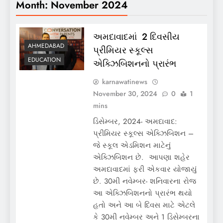
Month:
November 2024
અમદાવાદમાં 2 દિવસીય
AHMEDABAD
પ્રીમિયર સ્કૂલ્સ
EDUCATION
એક્ઝિબિશનનો પ્રારંભ
karnawatinews
November 30, 2024
0
1
mins
ડિસેમ્બર, 2024- અમદાવાદ:
પ્રીમિયર સ્કૂલ્સ એક્ઝિબિશન –
જે સ્કૂલ એડમિશન માટેનું
એક્ઝિબિશન છે. આપણા શહેર
અમદાવાદમાં ફરી એકવાર યોજાયું
છે. 30મી નવેમ્બર- શનિવારના રોજ
આ એક્ઝિબિશનનો પ્રારંભ થયો
હતો અને આ બે દિવસ માટે એટલે
કે 30મી નવેમ્બર અને 1 ડિસેમ્બરના