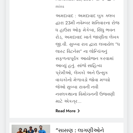
mins
અમદાવાદ : અમદાવાદ બુક ક્લબ
દ્વારા 23મી નવેમ્બર શનિવારના રોજ
ધ હાઉસ ઓફ મેકેબા, સિંધુ ભવન
રોડ, અમદાવાદ ખાતે જાણીતા લેખક
જી.વી. સુબ્બા રાવ દ્વારા લખાયેલ “ધ
લાસ્ટ વિટનેસ” ના લોન્ચિંગનું
સફળતાપૂર્વક આયોજન કરવામાં
આવ્યું હતું. સાંજે સાહિત્ય
પ્રેમીઓ, લેખકો અને ઉત્સુક
વાચકોનો મેળાવડો જોવા મળ્યો
જેઓ સુબ્બા રાવની નવી
નવલકથાના વિમોચનની ઉજવણી
માટે એકત્ર…
Read More
“સાસણ : લાગણીઓને