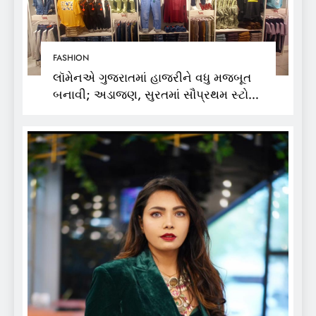
FASHION
લૉમેનએ ગુજરાતમાં હાજરીને વધુ મજબૂત
બનાવી; અડાજણ, સુરતમાં સૌપ્રથમ સ્ટોર
શરૂ કર્યો