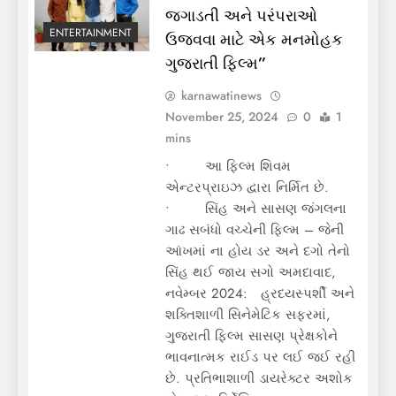
જગાડતી અને પરંપરાઓ
ENTERTAINMENT
ઉજવવા માટે એક મનમોહક
ગુજરાતી ફિલ્મ”
karnawatinews
November 25, 2024
0
1
mins
• આ ફિલ્મ શિવમ
એન્ટરપ્રાઇઝ દ્વારા નિર્મિત છે.
• સિંહ અને સાસણ જંગલના
ગાઢ સબંધો વચ્ચેની ફિલ્મ – જેની
આંખમાં ના હોય ડર અને દગો તેનો
સિંહ થઈ જાય સગો અમદાવાદ,
નવેમ્બર 2024: હ્રદયસ્પર્શી અને
શક્તિશાળી સિનેમેટિક સફરમાં,
ગુજરાતી ફિલ્મ સાસણ પ્રેક્ષકોને
ભાવનાત્મક રાઈડ પર લઈ જઈ રહી
છે. પ્રતિભાશાળી ડાયરેક્ટર અશોક