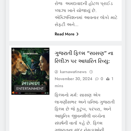
રોજ અમદાવાદની હોટલ પ્રાઈડ
પ્લાઝા ખાતે યોજાયું છે.
એક્ઝિબિશનમાં આવનાર લોકો માટે
સેફટી અને…
Read More
ગુજરાતી ફિલ્મ “સાસણ” ના
રિલીઝ પર આધારિત રિવ્યુ:
karnawatinews
November 30, 2024
0
1
mins
ENTERTAINMENT
ફિલ્મનો મર્મ: સાસણ એક
લાગણીસભર અને ઘનિષ્ઠ ગુજરાતી
ફિલ્મ છે જે કુટુંબ, પરંપરા, અને
આધુનિક જીવનશૈલી વચ્ચેના
સંઘર્ષની વાર્તા કહે છે. ફિલ્મ
ગુજરાતના સુંદર નેસડાઓની