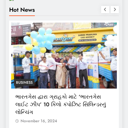
Hot News
BUSINESS
ભારતગેસ દ્વારા ગ્રાહકો માટે ‘ભારતગેસ
અ
ં
લાઈટ ઝીપ’ 10 કિલો કંપોઝિટ સિલિન્ડરનું
2
લોન્ચિંગ
લ
November 16, 2024