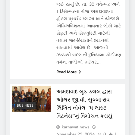
જઈ રહ્યું છે. તા. 30 નવેમ્બર અને
1 ડિસેમ્બરના રોજ અમદાવાદના
હોટલ પ્રાઈડ પ્લાઝા ખાતે યોજાશે.
એક્ઝિબિશનમાં આવનાર લોકો માટે
સેફટી અને સિક્યુરિટી માટેની
તમામ જરૂરિયાતોને ધ્યાનમાં
રાખવામાં આવેલ છે. આજની
ઝડપથી બદલાતી દુનિયામાં કોઈપણ
વર્ગના ­­વાલીઓ કરિયર…
Read More
અમદાવાદ બુક ક્લબ દ્વારા
ઓથર જી.વી. સુબ્બા રાવ
BUSINESS
લિખિત નોવેલ “ધ લાસ્ટ
વિટનેસ”નું વિમોચન કરાયું
karnawatinews
November 25, 2024
0
1