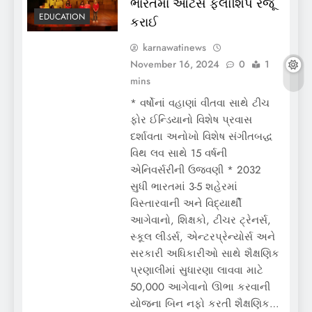
ભારતમાં આર્ટસ ફેલોશિપ રજૂ
EDUCATION
કરાઈ
karnawatinews
November 16, 2024
0
1
mins
* વર્ષોનાં વહાણાં વીતવા સાથે ટીચ
ફોર ઈન્ડિયાનો વિશેષ પ્રવાસ
દર્શાવતા અનોખો વિશેષ સંગીતબદ્ધ
વિથ લવ સાથે 15 વર્ષની
એનિવર્સરીની ઉજવણી * 2032
સુધી ભારતમાં 3-5 શહેરમાં
વિસ્તારવાની અને વિદ્યાર્થી
આગેવાનો, શિક્ષકો, ટીચર ટ્રેનર્સ,
સ્કૂલ લીડર્સ, એન્ટરપ્રેન્યોર્સ અને
સરકારી અધિકારીઓ સાથે શૈક્ષણિક
પ્રણાલીમાં સુધારણા લાવવા માટે
50,000 આગેવાનો ઊભા કરવાની
યોજના બિન નફો કરતી શૈક્ષણિક…