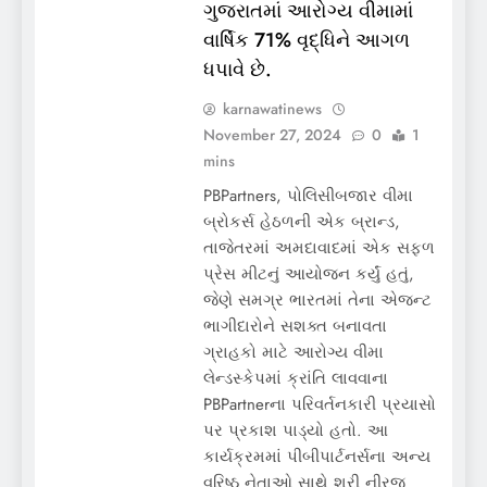
ગુજરાતમાં આરોગ્ય વીમામાં
વાર્ષિક 71% વૃદ્ધિને આગળ
ધપાવે છે.
karnawatinews
November 27, 2024
0
1
mins
PBPartners, પોલિસીબજાર વીમા
બ્રોકર્સ હેઠળની એક બ્રાન્ડ,
તાજેતરમાં અમદાવાદમાં એક સફળ
પ્રેસ મીટનું આયોજન કર્યું હતું,
જેણે સમગ્ર ભારતમાં તેના એજન્ટ
ભાગીદારોને સશક્ત બનાવતા
ગ્રાહકો માટે આરોગ્ય વીમા
લેન્ડસ્કેપમાં ક્રાંતિ લાવવાના
PBPartnerના પરિવર્તનકારી પ્રયાસો
પર પ્રકાશ પાડ્યો હતો. આ
કાર્યક્રમમાં પીબીપાર્ટનર્સના અન્ય
વરિષ્ઠ નેતાઓ સાથે શ્રી નીરજ