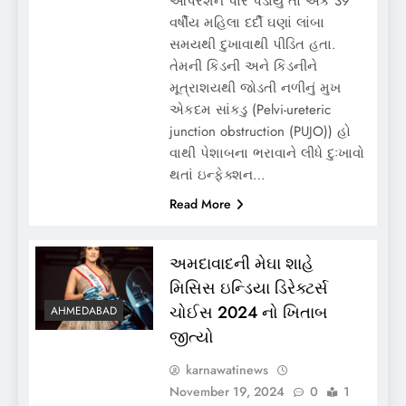
ઓપરેશન પાર પડાયુ તો એક 39
વર્ષીય મહિલા દર્દી ઘણાં લાંબા
સમયથી દુખાવાથી પીડિત હતા.
તેમની કિડની અને કિડનીને
મૂત્રાશયથી જોડતી નળીનું મુખ
એકદમ સાંકડુ (Pelvi-ureteric
junction obstruction (PUJO)) હો
વાથી પેશાબના ભરાવાને લીધે દુઃખાવો
થતાં ઇન્ફેક્શન…
Read More
અમદાવાદની મેઘા શાહે
મિસિસ ઇન્ડિયા ડિરેક્ટર્સ
ચોઈસ 2024 નો ખિતાબ
AHMEDABAD
જીત્યો
karnawatinews
November 19, 2024
0
1