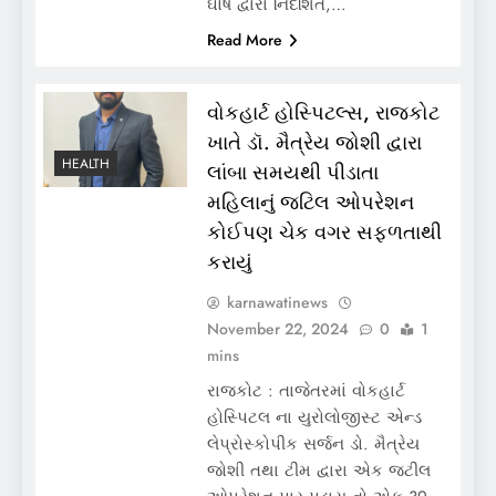
ઘોષ દ્વારા નિર્દેશિત,…
Read More
વોકહાર્ટ હોસ્પિટલ્સ, રાજકોટ
ખાતે ડૉ. મૈત્રેય જોશી દ્વારા
HEALTH
લાંબા સમયથી પીડાતા
મહિલાનું જટિલ ઓપરેશન
કોઈપણ ચેક વગર સફળતાથી
કરાયું
karnawatinews
November 22, 2024
0
1
mins
રાજકોટ : તાજેતરમાં વોકહાર્ટ
હોસ્પિટલ ના યુરોલોજીસ્ટ એન્ડ
લેપ્રોસ્કોપીક સર્જન ડો. મૈત્રેય
જોશી તથા ટીમ દ્વારા એક જટીલ