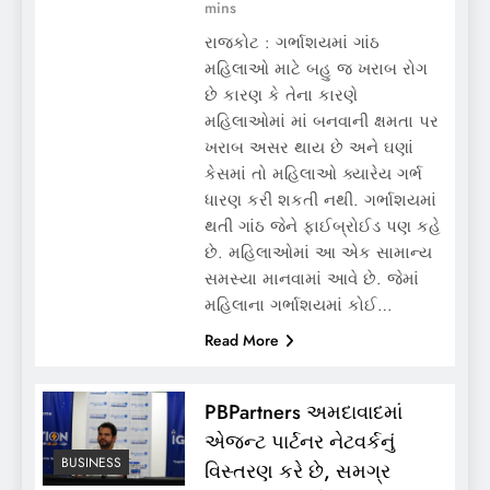
mins
રાજકોટ : ગર્ભાશયમાં ગાંઠ
મહિલાઓ માટે બહુ જ ખરાબ રોગ
છે કારણ કે તેના કારણે
મહિલાઓમાં માં બનવાની ક્ષમતા પર
ખરાબ અસર થાય છે અને ઘણાં
કેસમાં તો મહિલાઓ ક્યારેય ગર્ભ
ધારણ કરી શકતી નથી. ગર્ભાશયમાં
થતી ગાંઠ જેને ફાઈબ્રોઈડ પણ કહે
છે. મહિલાઓમાં આ એક સામાન્ય
સમસ્યા માનવામાં આવે છે. જેમાં
મહિલાના ગર્ભાશયમાં કોઈ…
Read More
PBPartners અમદાવાદમાં
એજન્ટ પાર્ટનર નેટવર્કનું
BUSINESS
વિસ્તરણ કરે છે, સમગ્ર