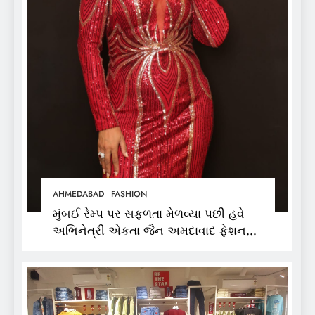
AHMEDABAD
FASHION
મુંબઈ રેમ્પ પર સફળતા મેળવ્યા પછી હવે
અભિનેત્રી એકતા જૈન અમદાવાદ ફેશન
વીકમાં પોતાની પ્રતિભા પ્રદર્શિત કરશે