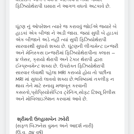
ફિઝિયોથેરાપી ઘસારા ને આગળ વધતો અટકાવે છે.
ઘૂંટણ નું ઓપરેશન ત્યારે જ કરાવવું જોઈએ જ્યારે બે
હાડકાં એક બીજા ને અડી જાય. જ્યાં સુધી બે હાડકાં
એક બીજાને અડે નહીં ત્યાં સુધી ફિઝિયોથેરાપી
સારવારથી સુધારો શક્ય છે. ઘૂંટણની લીગામેન્ટ ઇન્જરી
અને મેનિસ્કસ ઇન્જરીમાં ફિઝિયોથેરાપીના ક્લાસ –
૪ લેસર, ક્રાયો થેરાપી અને ટેકાર થેરાપી દ્વારા
ઈમ્પ્રુવમેન્ટ શક્ય છે. ઉપરોક્ત ફિઝિયોથેરાપી
સારવાર લેવાથી પહેલા MRI કરાવ્યો હોય તો પછીના
MRI માં સુધારો લાવવો શક્ય છે.ભવિષ્યમાં તકલીફ ન
થાય તેને માટે સ્નાયુ મજબૂત કરવાની
કસરતો,પ્રોપ્રિયોસેપ્ટિવ ટ્રેનિંગ,સોફ્ટ ટિશ્યૂ રિલીસ
અને મોબિલાઇઝેશન કરવામાં આવે છે.
શ્રીમતી
ઉલ્હાસબેન
ઝવેરી
(સફળ બિઝનેસ વુમન અને આદર્શ નારી)
(ઉં.વ. ૭૪ વર્ષ)