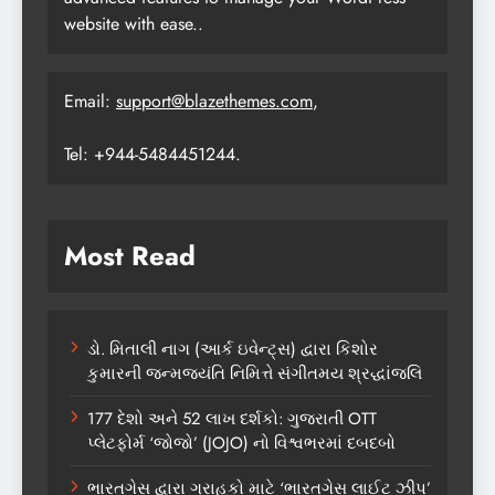
website with ease..
Email:
support@blazethemes.com
,
Tel: +944-5484451244.
Most Read
ડો. મિતાલી નાગ (આર્ક ઇવેન્ટ્સ) દ્વારા કિશોર
કુમારની જન્મજયંતિ નિમિત્તે સંગીતમય શ્રદ્ધાંજલિ
177 દેશો અને 52 લાખ દર્શકો: ગુજરાતી OTT
પ્લેટફોર્મ ‘જોજો’ (JOJO) નો વિશ્વભરમાં દબદબો
ભારતગેસ દ્વારા ગ્રાહકો માટે ‘ભારતગેસ લાઈટ ઝીપ’