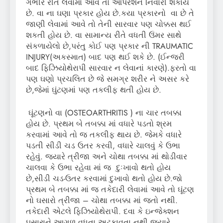
ગંભીર રીતે લેવામાં આવે તો ઓપરેશન નિવારી શકાય
છે. વા ના ઘણા પ્રકાર હોય છે.કયા પ્રકારનો વા છે તે
જાણી લેવામાં આવે તો તેની સારવાર પણ ચોક્કસ થઈ
શકતી હોય છે. વા સામાન્ય રીતે વધતી ઉંમર સાથે
સંકળાયેલો છે,પરંતુ કોઈ પણ પ્રકાર ની TRAUMATIC
INJURY(અકસ્માત) બાદ પણ થઈ શકે છે. (ઈન્જરી
બાદ ફિઝિયોથેરાપી સારવાર ન લેવાનાં કારણે).ફરતો વા
પણ ઘણો પ્રચલિત છે જે સમગ્ર શરીર ને અસર કરે
છે,જેમાં ઘુંટણમાં પણ તકલીફ થતી હોય છે.
ઘૂંટણનો વા (OSTEOARTHRITIS ) ના ચાર તબક્કા
હોય છે. પ્રથમ બે તબક્કા માં વધારે પડતો શ્રમ
કરવામાં આવે તો જ તકલીફ થાય છે. જેમકે વધારે
પડતી સીડી ચડ ઉતર કરવી, વધારે ચાલવું કે ઉભા
રહેવું. જ્યારે ત્રીજા અને ચોથા તબક્કા માં થોડીવાર
ચાલવા કે ઉભા રહેવા માં જ દુઃખાવો થતો હોય
છે,સીડી ચડ-ઉતર કરવામાં દુખાવો થતો હોય છે.જો
પ્રથમ બે તબક્કા માં જ તકેદારી લેવામાં આવે તો ઘૂંટણ
નો ઘસારો ત્રીજા – ચોથા તબક્કા માં જતો નથી.
તકેદારી એટલે ફિઝિયોથેરાપી. દવા કે ઇન્જેક્શન
ઘસારાને આગળ વધતા અટકાવતા નથી જ્યારે