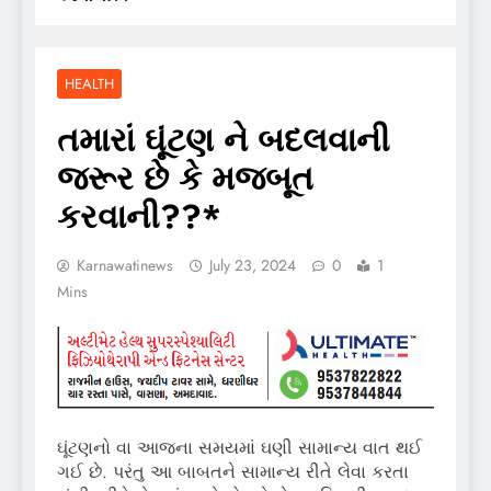
HEALTH
તમારાં ઘૂંટણ ને બદલવાની
જરૂર છે કે મજબૂત
કરવાની??*
Karnawatinews
July 23, 2024
0
1
Mins
ઘૂંટણનો વા આજના સમયમાં ઘણી સામાન્ય વાત થઈ
ગઈ છે. પરંતુ આ બાબતને સામાન્ય રીતે લેવા કરતા