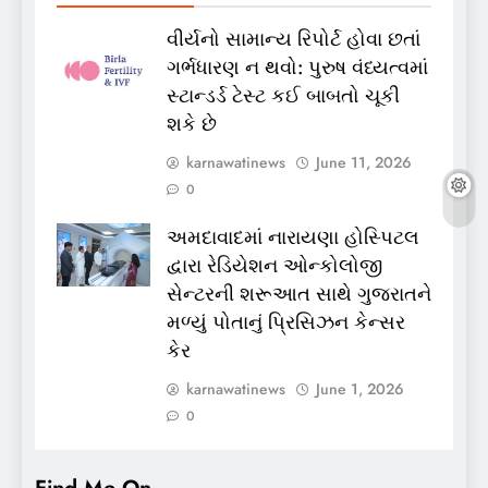
વીર્યનો સામાન્ય રિપોર્ટ હોવા છતાં
ગર્ભધારણ ન થવો: પુરુષ વંધ્યત્વમાં
સ્ટાન્ડર્ડ ટેસ્ટ કઈ બાબતો ચૂકી
શકે છે
karnawatinews
June 11, 2026
0
અમદાવાદમાં નારાયણા હોસ્પિટલ
દ્વારા રેડિયેશન ઓન્કોલોજી
સેન્ટરની શરૂઆત સાથે ગુજરાતને
મળ્યું પોતાનું પ્રિસિઝન કેન્સર
કેર
karnawatinews
June 1, 2026
0