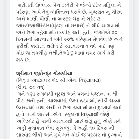
શ્રીમતી ઉલ્લાસ બેન ઝવેરી કે જેઓ દરેક મહિલા ને
પ્રેરણા આપે તેવું વ્યક્તિત્વ ધરાવે છે. ગુજરાત નું ગૌરવ
અને ખાણી પીણી ના માસ્ટર ચેફ ને ગ્રેડ ૩
ઓસ્ટોઆર્થરિટીસ(ઘૂંટણ નો ઘસારો) ને લીધે ચાલવામાં
અને ઉભા રહેવા માં તકલીફ થતી હતી. જેઓએ ૨૦
દિવસની સારવારને અંતે ૯૦% પરિણામ મેળવેલ છે અને
ફરીથી કાર્યરત થયેલ છે.સારવારના ૧ વર્ષ બાદ પણ
કોઇ જ તકલીફ નથી.તેઓ દુઃખાવા વગર કાર્ય કરી
શકે છે.
શ્રીમાન
જીતેન્દ્ર
ગોસલીયા
(નિવૃત્ત અધ્યાપક શેઠ સી.એન. વિદ્યાલય)
(ઉં.વ. ૭૦ વર્ષ)
મને ઘણા સમયથી ઘૂંટણ અને પગનાં પંજાના વા થી
પીડા થતી હતી. ચાલવામાં, ઉભા રહેવામાં, સીડી ચડવા
ઉતરવામાં તથા બેસી ને ઉભા થવા માં મને દુઃખાવો થતો
હતો. મારાં શેઠ સી.એન. સ્કૂલના વિદ્યાર્થી જેણે
અલ્ટિમેટ હેલ્થની સારવારથી સારું થયું હતું એણે મને
અહીં મુલાકાત લેવા સૂચવ્યું. મેં અહીં ૧૦ દિવસ ની
સારવાર લીધી અને હવે મને કોઈ જ પ્રકાર નો દુઃખાવો