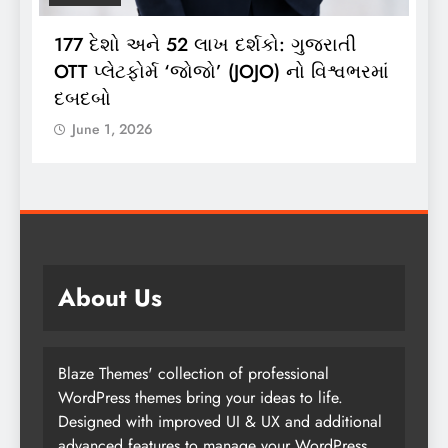
શો અને 52 લાખ દર્શકો: ગુજરાતી
ભારતગેસ દ્વારા
ેટફોર્મ ‘જોજો’ (JOJO) નો વિશ્વભરમાં
લાઈટ ઝીપ’ 10 ક
લોન્ચિંગ
, 2026
June 1, 2026
About Us
Blaze Themes' collection of professional
WordPress themes bring your ideas to life.
Designed with improved UI & UX and additional
advanced features to manage your WordPress