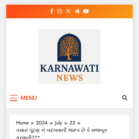
Skip
to
content
Karnawati News
MENU
Home
2024
July
23
તમારાં ઘૂંટણ ને બદલવાની જરૂર છે કે મજબૂત
કરવાની??*