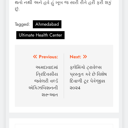
થતો નથી અને હવે હું ખૂબ જ સારી રીતે હરી ફરી શકું
છું.
Tagged:
Ahmedabad
Ultimate Health Center
Post
Previous:
Next:
navigation
અમદાવાદમાં
ફ્લેમિંગો ટ્રાવેલ્સ
ત્રિદિવસીય
પ્રસ્તુત કરે છે વિશેષ
જ્વેલરી વર્લ્ડ
દિવાળી ટૂર પેકેજીસ
એક્ઝિબિશનની
૨૦૨4
શરૂઆત