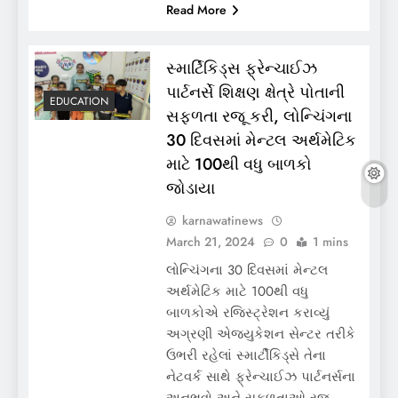
Read More
સ્માર્ટિકિડ્સ ફ્રેન્ચાઈઝ
પાર્ટનર્સે શિક્ષણ ક્ષેત્રે પોતાની
EDUCATION
સફળતા રજૂ કરી, લોન્ચિંગના
30 દિવસમાં મેન્ટલ અર્થમેટિક
માટે 100થી વધુ બાળકો
જોડાયા
karnawatinews
March 21, 2024
0
1 mins
લોન્ચિંગના 30 દિવસમાં મેન્ટલ
અર્થમેટિક માટે 100થી વધુ
બાળકોએ રજિસ્ટ્રેશન કરાવ્યું
અગ્રણી એજ્યુકેશન સેન્ટર તરીકે
ઉભરી રહેલાં સ્માર્ટીકિડ્સે તેના
નેટવર્ક સાથે ફ્રેન્ચાઈઝ પાર્ટનર્સના
અનુભવો અને સફળતાઓ રજૂ