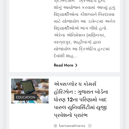
પ્રેઝેન્ટેશન “ક્રિએટિવ હન્ટ”
શોનું આયોજન કરવામાં આવ્યું હતું.
વિદ્યાર્થીઓના કૌશલ્યને બિરદાવવા
માટે યોજાયેલ આ ઇવેન્ટમાં અનેક
વિદ્યાર્થીઓએ ભાગ લીધો હતો.
એરેના એનિમેશન (મણિનગર,
વસ્ત્રાપુર, શાહીબાગ) દ્વારા
યોજાયેલ આ ક્રિએટિવ હન્ટમાં
દેવાંશી શાહ…
Read More
એક્સપ્લોર ધ કોમર્સ
હોરિઝોન : ગુજરાત બોર્ડના
EDUCATION
ધોરણ 12ના પરિણામો બાદ
પારુલ યુનિવર્સિટીમાં યુજી
પ્રવેશનો પ્રારંભ
karnawatinews