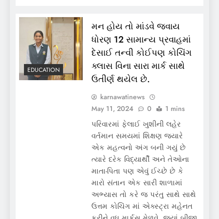
મન હોય તો માંડવે જવાય
ધોરણ 12 સામાન્ય પ્રવાહમાં
દેસાઈ તન્વી કોઈપણ કોચિંગ
ક્લાસ વિના સારા માર્ક સાથે
EDUCATION
ઉતીર્ણ થયેલ છે.
karnawatinews
May 11, 2024
0
1 mins
પરિવારમાં ફેલાઈ ખુશીની લહેર
વર્તમાન સમયમાં શિક્ષણ જ્યારે
એક મહત્વનો અંગ બની ગયું છે
ત્યારે દરેક વિદ્યાર્થી અને તેઓના
માતા-પિતા પણ એવું ઈચ્છે છે કે
મારો સંતાન એક સારી શાળામાં
અભ્યાસ તો કરે જ પરંતુ સાથે સાથે
ઉત્તમ કોચિંગ માં એક્સ્ટ્રા મહેનત
કરીને વધુ માર્કસ મેળવે. જ્યાં બીજી