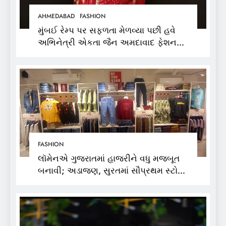
AHMEDABAD
FASHION
મુંબઈ રેમ્પ પર સફળતા મેળવ્યા પછી હવે
અભિનેત્રી એકતા જૈન અમદાવાદ ફેશન
વીકમાં પોતાની પ્રતિભા પ્રદર્શિત કરશે
FASHION
લૉમેનએ ગુજરાતમાં હાજરીને વધુ મજબૂત
બનાવી; અડાજણ, સુરતમાં સૌપ્રથમ સ્ટોર
શરૂ કર્યો