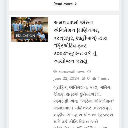
Read More
અમદાવાદમાં એરેના
એનિમેશન (મણિનગર,
EDUCATION
વસ્ત્રાપુર, શાહીબાગ) દ્વારા
“ક્રિએટિવ હન્ટ
૨૦૨4″સ્ટુડન્ટ વર્ક નું
આયોજન કરાયું
karnawatinews
June 22, 2024
0
1 mins
ગ્રાફિક,એનિમેશન, VFX, ગેમિંગ,
શિક્ષણ ક્ષેત્રમાં દુનિયાભરમાં
અગ્રણી એવા “એરેના એનિમેશન”
અમદાવાદ ( મણિનગર ,વસ્ત્રાપુર,
શાહીબાગ ) દ્વારા પોતાના સ્ટુડન્ટ્સ
માટે વર્ક કોમ્પિટિશન અને