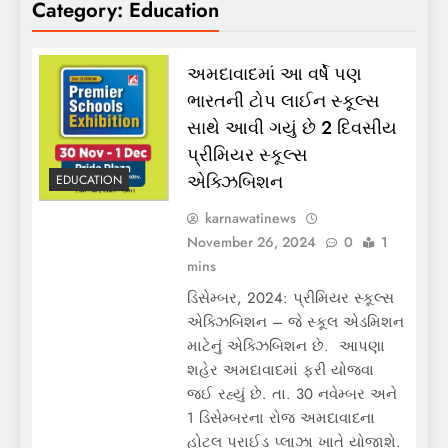
Category:
Education
અમદાવાદમાં આ વર્ષે પણ
ભારતની ટોપ લાઈન સ્કૂલ્સ
સાથે આવી ગયું છે 2 દિવસીય
પ્રીમિયર સ્કૂલ્સ
એક્ઝિબિશન
EDUCATION
karnawatinews
November 26, 2024
0
1
mins
ડિસેમ્બર, 2024: પ્રીમિયર સ્કૂલ્સ
એક્ઝિબિશન – જે સ્કૂલ એડમિશન
માટેનું એક્ઝિબિશન છે. આપણા
શહેર અમદાવાદમાં ફરી યોજવા
જઈ રહ્યું છે. તા. 30 નવેમ્બર અને
1 ડિસેમ્બરના રોજ અમદાવાદના
હોટલ પ્રાઈડ પ્લાઝા ખાતે યોજાશે.