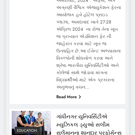
અમદાવાદ, 2024 : અફેર્સ, એક
અગ્રણી વૈશ્વિક એજ્યુકેશન ફેરના
આયોજક હવે હોટેલ પ્રાઇડ
પ્લાઝા, અમદાવાદ ખાતે 27-28
એપ્રિલ 2024 ના રોજ તેના ખૂબ
જ પ્રખ્યાત એડમિશન ફેર ની
જાહેરાત કરવા માટે ખૂબ જ
ઉત્સાહિત છે.આ ઈવેન્ટ અભ્યાસના
વિકલ્પોની શોધખોળ કરવા અને
શ્રેષ્ઠ ભારતીય યુનિવર્સિટીઓ અને
કોલેજો સાથે જોડાવા માંગતા
વિદ્યાર્થીઓ માટે એક પ્રકારના
અનુભવનું વચન…
Read More
ગાંધીનગર યુનિવર્સિટીએ
મ્યુઝિકલ ડ્યુઓ સલીમ
EDUCATION
સુલૈમાનના શાનદાર પરફોર્મન્સ