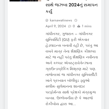
સાથે જઝબા 2024નું સમાપન
કર્યું
karnawatinews
April 9, 2024
0
1 mins
ગાંધીનગર, ગુજરાત – ગાંધીનગર
યુનિવર્સિટી (GU) ફરી એકવાર
હેડલાઇન્સ બનાવી રહી છે, પરંતુ આ
વખતે માત્ર તેના શૈક્ષણિક કૌશલ્ય
માટે જ નહીં પરંતુ શૈક્ષણિક નવીનતા
અને કલ્ચર એક્સ્ટ્રાવેગેન્ઝાના
ગ્રાઉન્ડબ્રેકિંગ મિશ્રણ માટે પણ.
તાજેતરમાં જ ગાંધીનગર યુનિવર્સીટી
ખાતે પ્રખ્યાત બૉલીવુડ ડ્યુઓ
સલીમ- સુલેમાનના શાનદાર
પરફોર્મન્સ સાથે પ્રેક્ષકો મંત્રમુગ્ધ
બન્યા. ઉલ્લેખનીય છે કે આરજે
રોકીબોય દ્વારા આ…