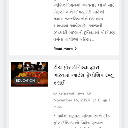
એક્ઝિબિશનમાં આવનાર લોકો માટે
સેફટી અને સિક્યુરિટી માટેની
તમામ જરૂરિયાતોને ધ્યાનમાં
રાખવામાં આવેલ છે. આજની
ઝડપથી બદલાતી દુનિયામાં કોઈપણ
વર્ગના ­­વાલીઓ કરિયર…
Read More
ટીચ ફોર ઈન્ડિયા દ્વારા
ભારતમાં આર્ટસ ફેલોશિપ રજૂ
EDUCATION
કરાઈ
karnawatinews
November 16, 2024
0
1
mins
* વર્ષોનાં વહાણાં વીતવા સાથે ટીચ
ફોર ઈન્ડિયાનો વિશેષ પ્રવાસ