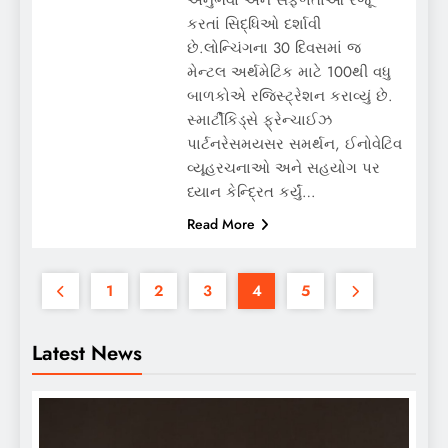
કરતાં સિદ્ધિઓ દર્શાવી
છે.લોન્ચિંગના 30 દિવસમાં જ
મેન્ટલ અર્થમેટિક માટે 100થી વધુ
બાળકોએ રજિસ્ટ્રેશન કરાવ્યું છે.
સ્માર્ટીકિડ્સે ફ્રેન્ચાઈઝ
પાર્ટનરેસમયસર સમર્થન, ઈનોવેટિવ
વ્યૂહરચનાઓ અને સહયોગ પર
ધ્યાન કેન્દ્રિત કર્યું…
Read More
1
2
3
4
5
Latest News