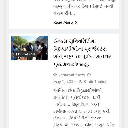
બાજુ ગાંધીનગર સ્થિત દેસાઈ તન્વી
મક્કમ રીતે…
Read More
ઈન્ડસ યુનિવર્સિટીમાં
વિદ્યાર્થીઓના પ્રોજેક્ટસ
EDUCATION
શોનું સફળતા પૂર્વક, શાનદાર
પ્રદર્શન યોજાયું.
karnawatinews
May 1, 2024
0
1 mins
અંતિમ વર્ષના વિદ્યાર્થીઓએ
ઇનોવેટીવ પ્રોજેક્ટસ થકી
નવીનતા, ઉદ્યમિતા, અને
સર્જનાત્મકતા ક્ષમતાને રજુ કરી.
ઈન્ડસ યુનિવર્સિટીની સંલગ્ન
સંસ્થાઓ ઈન્ડસ ઇન્સ્ટિટ્યુટ ઓફ