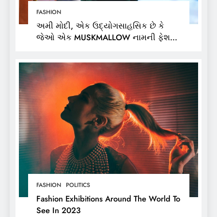
FASHION
અમી મોદી, એક ઉદ્યોગસાહસિક છે કે
જેઓ એક MUSKMALLOW નામની ફેશન
બ્રાન્ડના માલિક છે,
FASHION
POLITICS
Fashion Exhibitions Around The World To
See In 2023