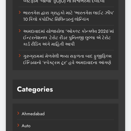
પ્લેટફોર્મ ‘જોજો’ (JOJO) નો વિશ્વભરમાં દબદબો
ભારતગેસ દ્વારા ગ્રાહકો માટે ‘ભારતગેસ લાઈટ ઝીપ’
10 કિલો કંપોઝિટ સિલિન્ડરનું લોન્ચિંગ
અમદાવાદમાં યોજાયેલા ‘ઓકલ્ટ કોન્ક્લેવ 2026’માં
ઈન્ટરનેશનલ ટેરોટ રીડર પુનિતજી લુલ્લા એ ટેરોટ
કાર્ડ રીડિંગ અંગે માહિતી આપી
ગુરુગ્રામમાં મેળવેલી ભવ્ય સફળતા બાદ ફુજીફિલ્મ
ઈન્ડિયાનો ‘સ્પેક્ટ્રમ ટૂર’ હવે અમદાવાદના આંગણે
Categories
Ahmedabad
Auto