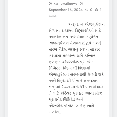
karnawatinews
September 16, 2024
0
1
mins
• અદ્યતન એજ્યુકેશન
મેળવવા ઇચ્છતા વિદ્યાર્થીઓ માટે
આકર્ષક તક અમદાવાદ : ફોરેન
એજ્યુકેશન મેળવવાનું હવે બન્યું
સરળ વિદેશ જવાનું સ્વપ્ન સાકાર
કરવામાં મદદરૂપ થશે કરિયર
ક્રાફ્ટ ઓવરસીઝ પ્રાઇવેટ
લિમિટેડ. વિદ્યાર્થી વિદેશમાં
એજ્યુકેશન સરળતાથી મેળવી શકે
અને વિદ્યાર્થી પોતાને મનગમતા
ક્ષેત્રમાં ઉચ્ચ કારકિર્દી બનાવી શકે
તે માટે કરિયર ક્રાફ્ટ ઓવરસીઝ
પ્રાઇવેટ લિમિટેડ અને
એમ્પ્લોયબિલિટી.લાઈફ સાથે
મળીને…