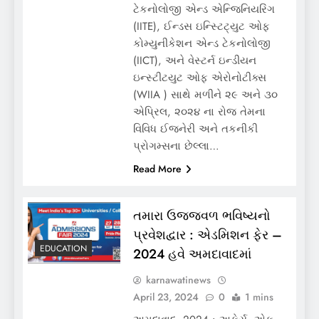
ટેકનોલોજી એન્ડ એન્જિનિયરિંગ
(IITE), ઈન્ડસ ઇન્સ્ટિટ્યુટ ઓફ
કોમ્યુનીકેશન એન્ડ ટેકનોલોજી
(IICT), અને વેસ્ટર્ન ઇન્ડીયન
ઇન્સ્ટીટયુટ ઓફ એરોનોટીક્સ
(WIIA ) સાથે મળીને ૨૯ અને ૩૦
એપ્રિલ, ૨૦૨૪ ના રોજ તેમના
વિવિધ ઈજનેરી અને તકનીકી
પ્રોગમ્સના છેલ્લા…
Read More
તમારા ઉજ્જવળ ભવિષ્યનો
પ્રવેશદ્વાર : એડમિશન ફેર –
EDUCATION
2024 હવે અમદાવાદમાં
karnawatinews
April 23, 2024
0
1 mins