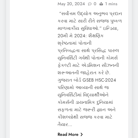
May 20, 2024
0
1 mins
“સર્વોત્તમ ઉદ્યોગ અનુભવ પ્રદાન
કરવા માટે સારી રીતે સજ્જ પુષ્કળ
માળખાકીય સુવિધાઓ.” ઇન્ડિયા,
20મી મે 2024: શૈક્ષણિક
શ્રેષ્ઠતામાં પોતાની
પ્રતિબદ્ધતા સાથે પ્રસિદ્ધ પારુલ
યુનિવર્સિટી ગર્વથી પોતાની કોમર્સ
ફેકલ્ટી માટે એડમિશન સીઝનની
શરૂઆતની જાહેરાત કરે છે.
ગુજરાત બોર્ડ GSEB HSC-2024
પરિણામો આવ્યાની સાથે જ
યુનિવર્સિટીમાં વિદ્યાર્થીઓને
કોમર્સની ડાયનામિક દુનિયામાં
સફળતા માટે જરૂરી જ્ઞાન અને
કૌશલ્યોથી સજ્જ કરવા માટે
તૈયાર…
Read More