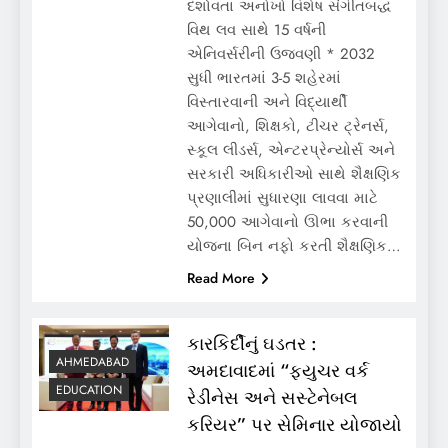
દર્શાવતા અનોખો વિશેષ સંગીતબદ્ધ
વિથ લવ સાથે 15 વર્ષની
એનિવર્સરીની ઉજવણી * 2032
સુધી ભારતમાં 3-5 શહેરમાં
વિસ્તારવાની અને વિદ્યાર્થી
આગેવાનો, શિક્ષકો, ટીચર ટ્રેનર્સ,
સ્કૂલ લીડર્સ, એન્ટરપ્રેન્યોર્સ અને
સરકારી અધિકારીઓ સાથે શૈક્ષણિક
પ્રણાલીમાં સુધારણા લાવવા માટે
50,000 આગેવાનો ઊભા કરવાની
યોજના બિન નફો કરતી શૈક્ષણિક…
Read More
કારકિર્દીનું ઘડતર :
AHMEDABAD
અમદાવાદમાં “ફ્યુચર વર્ક
EDUCATION
રેડીનેસ અને સસ્ટેનેબલ
કરિયર” પર સેમિનાર યોજાયો