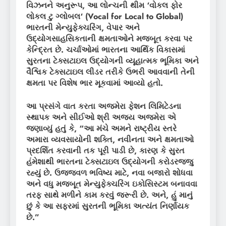
વિઝનને અનુરૂપ
,
આ લોન્ચની થીમ
‘
વોકલ ફોર
લોકલ ટુ ગ્લોબલ
‘ (Vocal for Local to Global)
ભારતની મેન્યુફેક્ચરિંગ
,
વેપાર અને
ઉદ્યોગસાહસિકતાની ક્ષમતાઓને મજબૂત કરવા પર
કેન્દ્રિત છે. ચર્ચાઓમાં ભારતના આર્થિક વિકાસમાં
સુરતના ટેક્સટાઇલ ઉદ્યોગની વ્યૂહાત્મક ભૂમિકા અને
વૈશ્વિક ટેક્સટાઇલ લીડર તરીકે ઉભરી આવવાની તેની
ક્ષમતા પર વિશેષ ભાર મૂકવામાં આવ્યો હતો.
આ પ્રસંગે વાત કરતા અજમેરા ફેશન લિમિટેડના
સ્થાપક અને સીઈઓ શ્રી અજય અજમેરા એ
જણાવ્યું હતું કે
, “
આ મંચે અમને રાષ્ટ્રીય સ્તરે
અમારા વ્યવસાયોની શક્તિ
,
નવીનતા અને ક્ષમતાઓ
પ્રદર્શિત કરવાની તક પૂરી પાડી છે
,
કારણ કે સુરત
હંમેશાથી ભારતના ટેક્સટાઇલ ઉદ્યોગની કરોડરજ્જુ
રહ્યું છે. ઉજ્જવળ ભવિષ્ય માટે
,
નવા બજારો શોધવા
અને વધુ મજબૂત મેન્યુફેક્ચરિંગ ઇકોસિસ્ટમ બનાવવા
તરફ સાથે મળીને કામ કરવું જરૂરી છે. અને
,
હું માનું
છું કે આ સફરમાં સુરતની ભૂમિકા અત્યંત નિર્ણાયક
છે.”