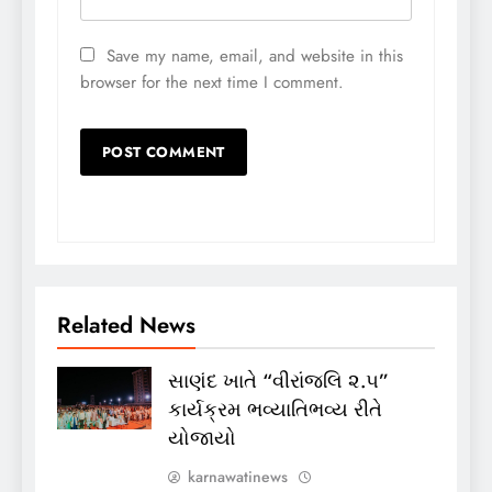
Save my name, email, and website in this
browser for the next time I comment.
Related News
સાણંદ ખાતે “વીરાંજલિ ૨.૫”
કાર્યક્રમ ભવ્યાતિભવ્ય રીતે
યોજાયો
karnawatinews