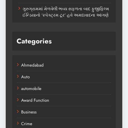
ગુરુગ્રામમાં મેળવેલી ભવ્ય સફળતા બાદ ફુજીફિલ્મ
ઈન્ડિયાનો ‘સ્પેક્ટ્રમ ટૂર’ હવે અમદાવાદના આંગણે
Categories
Ahmedabad
Auto
automobile
Award Function
Business
Crime