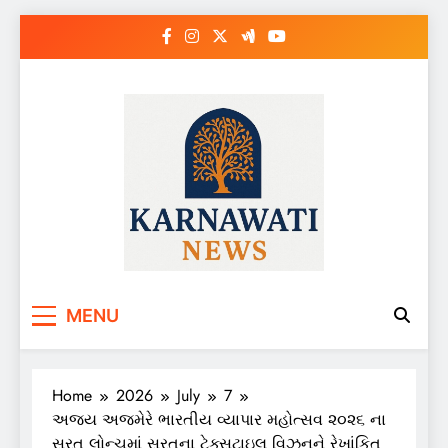
Skip
to
content
Karnawati News
MENU
Home
2026
July
7
અજય અજમેરે ભારતીય વ્યાપાર મહોત્સવ ૨૦૨૬ ના
સુરત લોન્ચમાં સુરતના ટેક્સટાઇલ વિઝનને રેખાંકિત