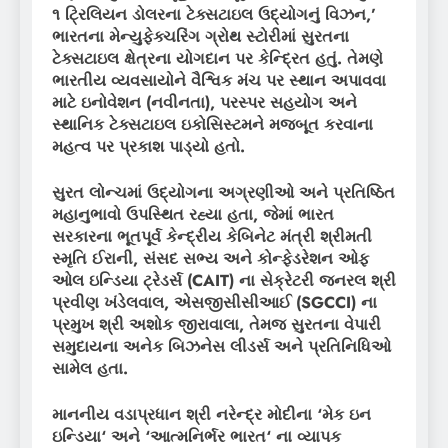
૧ ટ્રિલિયન
ડોલરના ટેક્સટાઇલ ઉદ્યોગનું વિઝન
,’
ભારતના મેન્યુફેક્ચરિંગ ગ્રોથ સ્ટોરીમાં સુરતના
ટેક્સટાઇલ ક્ષેત્રના યોગદાન પર કેન્દ્રિત હતું. તેમણે
ભારતીય વ્યવસાયોને વૈશ્વિક મંચ પર સ્થાન અપાવવા
માટે ઇનોવેશન (નવીનતા)
,
પરસ્પર સહયોગ અને
સ્થાનિક ટેક્સટાઇલ ઇકોસિસ્ટમને મજબૂત કરવાના
મહત્વ પર પ્રકાશ પાડ્યો હતો.
સુરત લોન્ચમાં ઉદ્યોગના અગ્રણીઓ અને પ્રતિષ્ઠિત
મહાનુભાવો ઉપસ્થિત રહ્યા હતા
,
જેમાં ભારત
સરકારના ભૂતપૂર્વ કેન્દ્રીય કેબિનેટ મંત્રી શ્રીમતી
સ્મૃતિ ઈરાની
,
સંસદ સભ્ય અને કોન્ફેડરેશન ઓફ
ઓલ ઇન્ડિયા ટ્રેડર્સ (
CAIT)
ના સેક્રેટરી જનરલ શ્રી
પ્રવીણ ખંડેલવાલ
,
એસજીસીસીઆઈ (
SGCCI)
ના
પ્રમુખ શ્રી અશોક જીરાવાલા
,
તેમજ સુરતના વેપારી
સમુદાયના અનેક બિઝનેસ લીડર્સ અને પ્રતિનિધિઓ
સામેલ હતા.
માનનીય વડાપ્રધાન શ્રી નરેન્દ્ર મોદીના
‘
મેક ઇન
ઇન્ડિયા
‘
અને
‘
આત્મનિર્ભર ભારત
‘
ના વ્યાપક