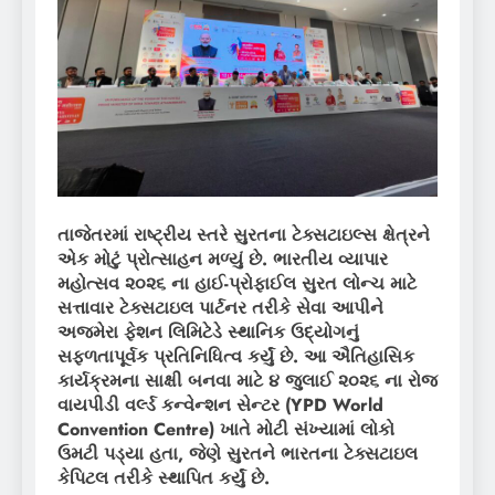
તાજેતરમાં રાષ્ટ્રીય સ્તરે સુરતના ટેક્સટાઇલ્સ ક્ષેત્રને
એક મોટું પ્રોત્સાહન મળ્યું છે. ભારતીય વ્યાપાર
મહોત્સવ ૨૦૨૬ ના હાઈ-પ્રોફાઈલ સુરત લોન્ચ માટે
સત્તાવાર ટેક્સટાઇલ પાર્ટનર તરીકે સેવા આપીને
અજમેરા ફેશન લિમિટેડે સ્થાનિક ઉદ્યોગનું
સફળતાપૂર્વક પ્રતિનિધિત્વ કર્યું છે. આ ઐતિહાસિક
કાર્યક્રમના સાક્ષી બનવા માટે ૪ જુલાઈ ૨૦૨૬ ના રોજ
વાયપીડી વર્લ્ડ કન્વેન્શન સેન્ટર (
YPD World
Convention Centre)
ખાતે મોટી સંખ્યામાં લોકો
ઉમટી પડ્યા હતા
,
જેણે સુરતને ભારતના ટેક્સટાઇલ
કેપિટલ તરીકે સ્થાપિત કર્યું છે.