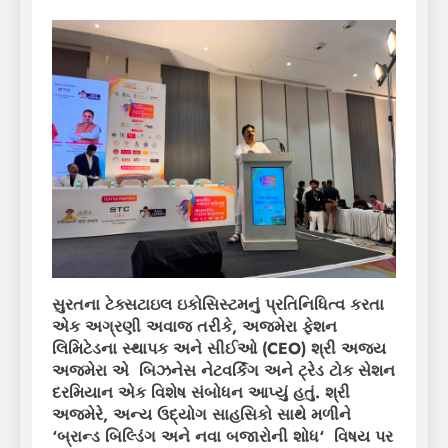
સુરતના ટેક્સટાઇલ ઇકોસિસ્ટમનું પ્રતિનિધિત્વ કરતા
એક અગ્રણી અવાજ તરીકે
,
અજમેરા ફેશન
લિમિટેડના સ્થાપક અને સીઈઓ (
CEO)
શ્રી અજય
અજમેરા એ બિઝનેસ નેટવર્કિંગ અને ટ્રેડ ટોક સેશન
દરમિયાન એક વિશેષ સંબોધન આપ્યું હતું. શ્રી
અજમેરે
,
અન્ય ઉદ્યોગ સાહસિકો સાથે મળીને
‘
બ્રાન્ડ બિલ્ડિંગ અને નવા બજારોની શોધ
‘
વિષય પર