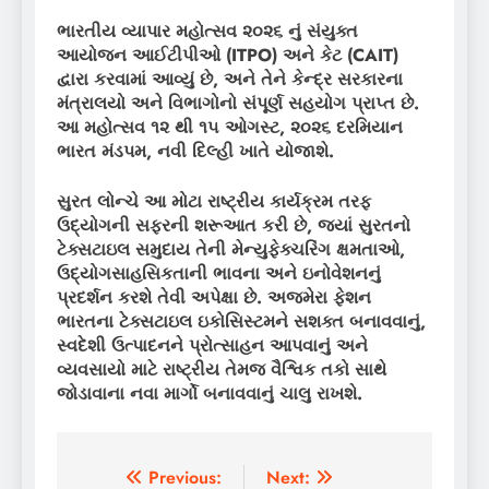
ભારતીય વ્યાપાર મહોત્સવ ૨૦૨૬ નું સંયુક્ત
આયોજન આઈટીપીઓ (
ITPO)
અને કેટ (
CAIT)
દ્વારા કરવામાં આવ્યું છે
,
અને તેને કેન્દ્ર સરકારના
મંત્રાલયો અને વિભાગોનો સંપૂર્ણ સહયોગ પ્રાપ્ત છે.
આ મહોત્સવ ૧૨ થી ૧૫ ઓગસ્ટ
,
૨૦૨૬ દરમિયાન
ભારત મંડપમ
,
નવી દિલ્હી ખાતે યોજાશે.
સુરત લોન્ચે આ મોટા રાષ્ટ્રીય કાર્યક્રમ તરફ
ઉદ્યોગની સફરની શરૂઆત કરી છે
,
જ્યાં સુરતનો
ટેક્સટાઇલ સમુદાય તેની મેન્યુફેક્ચરિંગ ક્ષમતાઓ
,
ઉદ્યોગસાહસિકતાની ભાવના અને ઇનોવેશનનું
પ્રદર્શન કરશે તેવી અપેક્ષા છે. અજમેરા ફેશન
ભારતના ટેક્સટાઇલ ઇકોસિસ્ટમને સશક્ત બનાવવાનું
,
સ્વદેશી ઉત્પાદનને પ્રોત્સાહન આપવાનું અને
વ્યવસાયો માટે રાષ્ટ્રીય તેમજ વૈશ્વિક તકો સાથે
જોડાવાના નવા માર્ગો બનાવવાનું ચાલુ રાખશે.
Post
Previous:
Next: