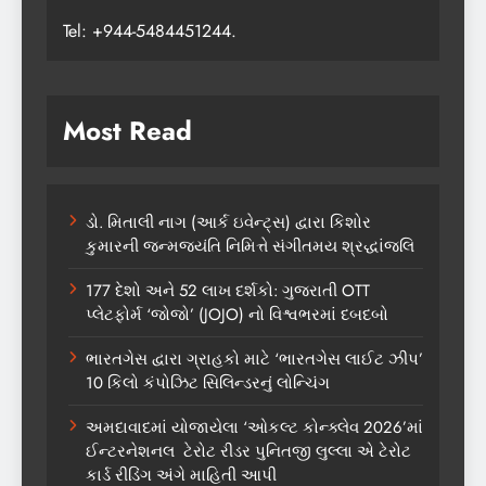
Tel: +944-5484451244.
Most Read
ડો. મિતાલી નાગ (આર્ક ઇવેન્ટ્સ) દ્વારા કિશોર
કુમારની જન્મજયંતિ નિમિત્તે સંગીતમય શ્રદ્ધાંજલિ
177 દેશો અને 52 લાખ દર્શકો: ગુજરાતી OTT
પ્લેટફોર્મ ‘જોજો’ (JOJO) નો વિશ્વભરમાં દબદબો
ભારતગેસ દ્વારા ગ્રાહકો માટે ‘ભારતગેસ લાઈટ ઝીપ’
10 કિલો કંપોઝિટ સિલિન્ડરનું લોન્ચિંગ
અમદાવાદમાં યોજાયેલા ‘ઓકલ્ટ કોન્ક્લેવ 2026’માં
ઈન્ટરનેશનલ ટેરોટ રીડર પુનિતજી લુલ્લા એ ટેરોટ
કાર્ડ રીડિંગ અંગે માહિતી આપી