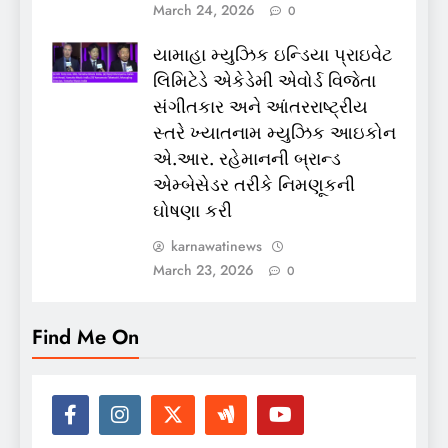
March 24, 2026
0
યામાહા મ્યુઝિક ઇન્ડિયા પ્રાઇવેટ
લિમિટેડે એકેડેમી એવોર્ડ વિજેતા
સંગીતકાર અને આંતરરાષ્ટ્રીય
સ્તરે ખ્યાતનામ મ્યુઝિક આઇકોન
એ.આર. રહેમાનની બ્રાન્ડ
એમ્બેસેડર તરીકે નિમણૂકની
ઘોષણા કરી
karnawatinews
March 23, 2026
0
Find Me On