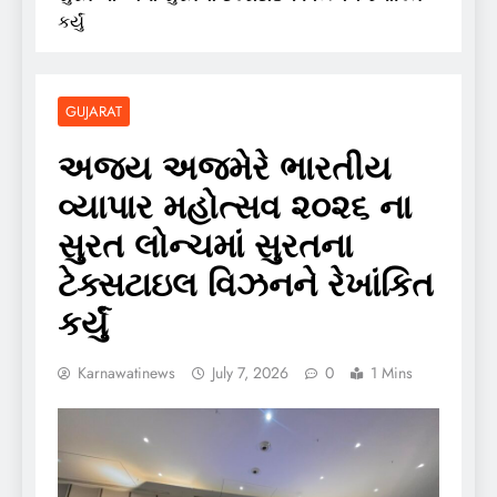
કર્યું
GUJARAT
અજય અજમેરે ભારતીય
વ્યાપાર મહોત્સવ ૨૦૨૬ ના
સુરત લોન્ચમાં સુરતના
ટેક્સટાઇલ વિઝનને રેખાંકિત
કર્યું
Karnawatinews
July 7, 2026
0
1 Mins