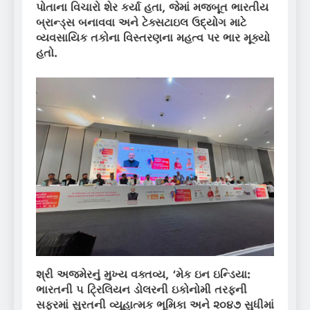
પોતાના વિચારો શેર કર્યા હતા
,
જેમાં મજબૂત ભારતીય
બ્રાન્ડ્સ બનાવવા અને ટેક્સટાઇલ ઉદ્યોગ માટે
વ્યવસાયિક તકોના વિસ્તરણના મહત્વ પર ભાર મૂક્યો
હતો.
શ્રી અજમેરનું મુખ્ય વક્તવ્ય
, ‘
મેક ઇન ઇન્ડિયા:
ભારતની ૫ ટ્રિલિયન
ડોલરની ઇકોનોમી તરફની
સફરમાં સુરતની વ્યૂહાત્મક ભૂમિકા અને ૨૦૪૭ સુધીમાં