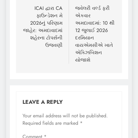
navigation
ICAI દ્વારા CA
જ્વેલરી વર્લ્ડ ફરી
ફાઉન્ડેશન મે
એકવાર
2026નું પરિણામ
અમદાવાદમાં: 10 થી
જાહેર: અમદાવાદમાં
12 જુલાઈ 2026
શહેરના ટોપર્સની
દરમિયાન
ઉજવણી
વાયએમસીએ ખાતે
એક્ઝિબિશન
યોજાશે
LEAVE A REPLY
Your email address will not be published.
Required fields are marked
*
Comment
*