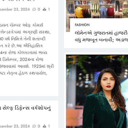
શ્રદ્ધાંજલિ
December 23, 20
cember 23, 2024
0
1
December 23, 2024
્ડિયન ચેમ્બર ઓફ કોમર્સ
FASHION
ેન્ડસ્કેપમાં અગ્રણી સંસ્થા,
લૉમેનએ ગુજરાતમાં હાજરી
 વર્ષ નિમિત્તે તેની શતાબ્દી
વધુ મજબૂત બનાવી; અડા
ાત કરે છે.આ ઐતિહાસિક
સુરતમાં સૌપ્રથમ સ્ટોર શર
24ના રોજ કોલકાતામાં ભવ્ય
કર્યો
 ડિસેમ્બર, 2024ના રોજ
જવવામાં આવશે. 1925માં શ્રી
ષ્ટા નેતૃત્વ હેઠળ સ્થપાયેલ,
ા સેલ્ફ ડિફેન્સ વર્કશોપનું
cember 23, 2024
0
1