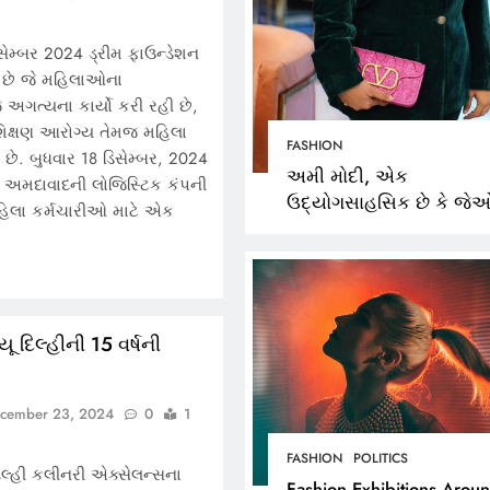
સેમ્બર 2024 ડ્રીમ ફાઉન્ડેશન
ા છે જે મહિલાઓના
અગત્યના કાર્યો કરી રહી છે,
િક્ષણ આરોગ્ય તેમજ મહિલા
FASHION
 છે. બુધવાર 18 ડિસેમ્બર, 2024
અમી મોદી, એક
ન અમદાવાદની લોજિસ્ટિક કંપની
ઉદ્યોગસાહસિક છે કે જે
 મહિલા કર્મચારીઓ માટે એક
એક MUSKMALLOW નામ
ફેશન બ્રાન્ડના માલિક છે,
ૂ દિલ્હીની 15 વર્ષની
cember 23, 2024
0
1
FASHION
POLITICS
દિલ્હી કલીનરી એક્સેલન્સના
Fashion Exhibitions Arou