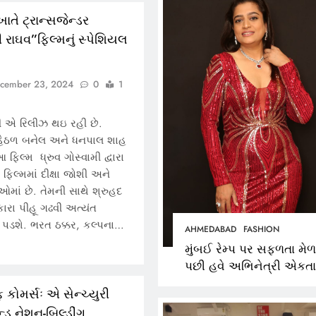
ખાતે ટ્રાન્સજેન્ડર
ી રાઘવ”ફિલ્મનું સ્પેશિયલ
cember 23, 2024
0
1
ી એ રિલીઝ થઇ રહી છે.
 હેઠળ બનેલ અને ધનપાલ શાહ
આ ફિલ્મ ધ્રુવ ગોસ્વામી દ્વારા
. ફિલ્મમાં દીક્ષા જોશી અને
ઓમાં છે. તેમની સાથે શ્રુહદ
ારા પીહૂ ગઢવી અત્યંત
ે પડશે. ભરત ઠક્કર, કલ્પના…
AHMEDABAD
BUSINESS
AHMEDABAD
FASHION
મુંબઈ રેમ્પ પર સફળતા મેળ
ડો. મિતાલી નાગ (આર્ક ઇવેન્ટ્સ)
177 દેશો અને 5
પછી હવે અભિનેત્રી એકતા
દ્વારા કિશોર કુમારની
ગુજરાતી OTT પ્લ
જૈન અમદાવાદ ફેશન વીકમ
કોમર્સઃ એ સેન્ચ્યુરી
જન્મજયંતિ નિમિત્તે સંગીતમય
(JOJO) નો વિશ્
પોતાની પ્રતિભા પ્રદર્શિત 
 નેશન-બિલ્ડીંગ