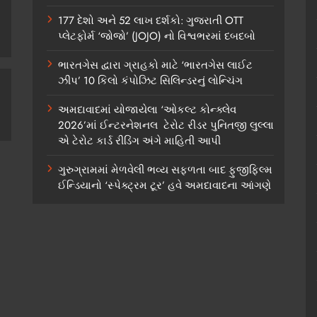
177 દેશો અને 52 લાખ દર્શકો: ગુજરાતી OTT
પ્લેટફોર્મ ‘જોજો’ (JOJO) નો વિશ્વભરમાં દબદબો
ભારતગેસ દ્વારા ગ્રાહકો માટે ‘ભારતગેસ લાઈટ
ઝીપ’ 10 કિલો કંપોઝિટ સિલિન્ડરનું લોન્ચિંગ
અમદાવાદમાં યોજાયેલા ‘ઓકલ્ટ કોન્ક્લેવ
2026’માં ઈન્ટરનેશનલ ટેરોટ રીડર પુનિતજી લુલ્લા
એ ટેરોટ કાર્ડ રીડિંગ અંગે માહિતી આપી
ગુરુગ્રામમાં મેળવેલી ભવ્ય સફળતા બાદ ફુજીફિલ્મ
ઈન્ડિયાનો ‘સ્પેક્ટ્રમ ટૂર’ હવે અમદાવાદના આંગણે