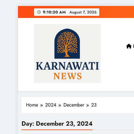
Skip
9:10:21 AM
August 7, 2026
to
content
Karnawati News
Home
2024
December
23
Day:
December 23, 2024