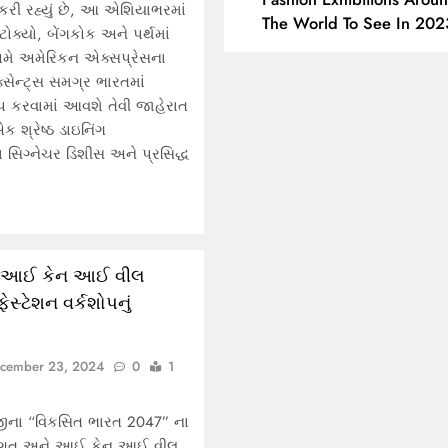
 કરી રહ્યું છે, આ એશિયાભરમાં
The World To See In 202
ટોક્યો, બેંગકોક અને પર્થમાં
મે અમેરિકન એક્સપ્રેસના
ેન્ટ્સ સમગ્ર ભારતમાં
પ કરવામાં આવશે તેવી જાહેરાત
 શ્રેષ્ઠ ડાઇનિંગ
 સિગ્નેચર ડિશીસ અને પ્રસિદ્ધ
 આઈ કેન આઈ વીલ
ફેસ્ટેશન વર્કશોપનું
cember 23, 2024
0
1
દીજીના “વિકસિત ભારત 2047” ના
ંગત અને આઈ કેન આઈ વીલ