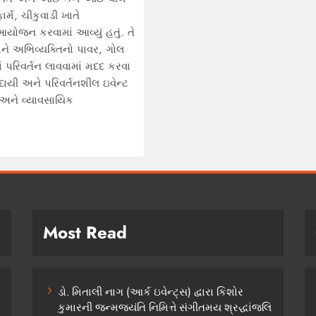
ાર્મ, ચીકુવાડી ખાતે
 આયોજન કરવામાં આવ્યું હતું. તે
ને અભિવ્યક્તિનો પાવર, ગોલ
ં પરિવર્તન લાવવામાં મદદ કરવા
ાદાયી અને પરિવર્તનશીલ ઇવેન્ટ
 અને વ્યાવસાયિક
Most Read
ડો. મિતાલી નાગ (આર્ક ઇવેન્ટ્સ) દ્વારા કિશોર
કુમારની જન્મજયંતિ નિમિત્તે સંગીતમય શ્રદ્ધાંજલિ