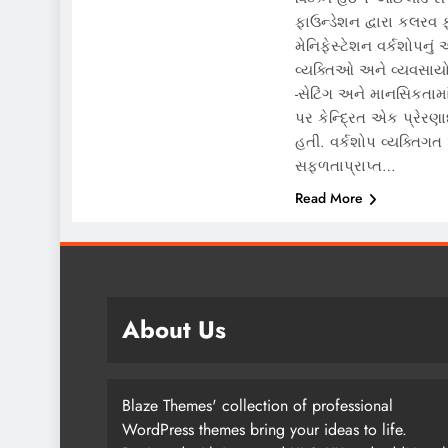
ફાઉન્ડેશન દ્વારા કલરવ ફ
મેનિફેસ્ટેશન વર્કશોપનું
વ્યક્તિઓ અને વ્યવસાયો
-સેટિંગ અને માનસિકતામા
પર કેન્દ્રિત એક પ્રેરણ
હતી. વર્કશોપ વ્યક્તિગત
સફળતાપ્રાપ્ત…
Read More
About Us
Blaze Themes' collection of professional
WordPress themes bring your ideas to life.