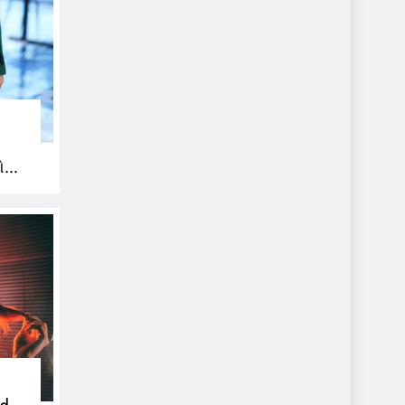
ઓ
ની
nd