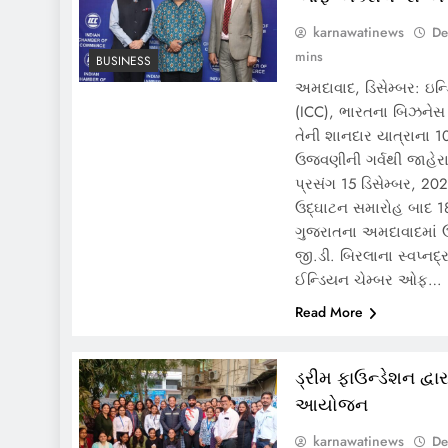
karnawatinews
De
mins
BUSINESS
અમદાવાદ, ડિસેમ્બર: ઇન
(ICC), ભારતના બિઝનેસ લ
તેની શાનદાર યાત્રાના 100
ઉજવણીની ગર્વથી જાહેર
પ્રસંગ 15 ડિસેમ્બર, 20
ઉદ્ઘાટન સમારોહ બાદ 18
ગુજરાતના અમદાવાદમાં ઉ
જી.ડી. બિરલાના સ્વપ્નદ્ર
ઈન્ડિયન ચેમ્બર ઓફ…
Read More
ડ્રીમ ફાઉન્ડેશન દ્વાર
આયોજન
karnawatinews
De