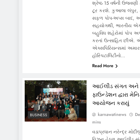
શ્રેષ્ઠ 15 વર્ષની ઉજવણી
ટૂર કરશે. કુઆલા લંપુર, 
સફળ પોપ-અપ્સ બાદ, અ
સહયોગથી, ભારતીય એક્સ
બહુવિધ શહેરોમાં પોપ અ
કરતાં ઉત્સાહિત છીએ. એક
એક્સપિરિયન્સમાં અમારા
હોસ્પિટાલિટીનો…
Read More
આઈલીડ સંગત અને
ફાઉન્ડેશન દ્વારા મેનિ
આયોજન કરાયું
karnawatinews
De
BUSINESS
mins
વડાપ્રધાન નરેન્દ્ર મો
વિઝન હેઠળ આઈલીડ સ