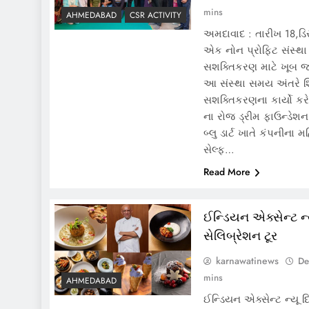
mins
AHMEDABAD
CSR ACTIVITY
અમદાવાદ : તારીખ 18,ડિ
એક નોન પ્રોફિટ સંસ્થ
સશક્તિકરણ માટે ખૂબ જ 
આ સંસ્થા સમય અંતરે શ
સશક્તિકરણના કાર્યો કરે
ના રોજ ડ્રીમ ફાઉન્ડેશ
બ્લુ ડાર્ટ ખાતે કંપનીના
સેલ્ફ…
Read More
ઈન્ડિયન એક્સેન્ટ ન્ય
સેલિબ્રેશન ટૂર
karnawatinews
De
mins
AHMEDABAD
ઈન્ડિયન એક્સેન્ટ ન્યૂ 