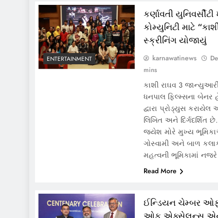
કર્ણાવતી યુનિવર્સીટી 
કોમ્યુનિટી માટે “કાશ
સ્ક્રીનિંગ યોજાયું
karnawatinews
De
ENTERTAINMENT
mins
કાશી રાઘવ 3 જાન્યુઆર
ધનપાલ ફિલ્મ્સના બેનર
દ્વારા પ્રોડ્યુસ કરાયેલ 
લિખિત અને દિર્ગદર્શિત છે
જયેશ મોરે મુખ્ય ભૂમિકા
ગોસ્વામી અને બાળ કલાક
મહત્વની ભૂમિકામાં નજર
Read More
ઈન્ડિયન ચેમ્બર ઓફ 
ઓફ એક્સેલન્સ એન્ડ