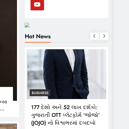
Hot News
BUSINESS
વ્યા
2 લાખ દર્શકો:
ભારતગેસ દ્વારા ગ્રાહકો માટે
ેટફોર્મ ‘જોજો’
‘ભારતગેસ લાઈટ ઝીપ’ 10 કિલો
ાં
વભરમાં દબદબો
કંપોઝિટ સિલિન્ડરનું લોન્ચિંગ
કરશે