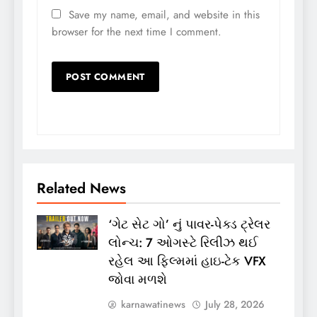
Save my name, email, and website in this
browser for the next time I comment.
Related News
‘ગેટ સેટ ગો’ નું પાવર-પેક્ડ ટ્રેલર
લોન્ચ: 7 ઓગસ્ટે રિલીઝ થઈ
રહેલ આ ફિલ્મમાં હાઇ-ટેક VFX
જોવા મળશે
karnawatinews
July 28, 2026