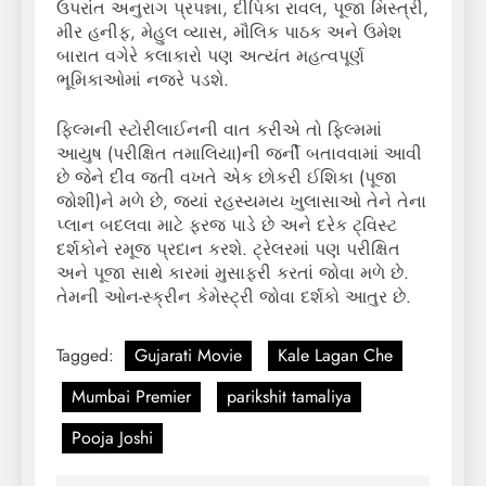
ઉપરાંત અનુરાગ પ્રપન્ના, દીપિકા રાવલ, પૂજા મિસ્ત્રી,
મીર હનીફ, મેહુલ વ્યાસ, મૌલિક પાઠક અને ઉમેશ
બારાત વગેરે કલાકારો પણ અત્યંત મહત્વપૂર્ણ
ભૂમિકાઓમાં નજરે પડશે.
ફિલ્મની સ્ટોરીલાઈનની વાત કરીએ તો ફિલ્મમાં
આયુષ (પરીક્ષિત તમાલિયા)ની જર્ની બતાવવામાં આવી
છે જેને દીવ જતી વખતે એક છોકરી ઈશિકા (પૂજા
જોશી)ને મળે છે, જ્યાં રહસ્યમય ખુલાસાઓ તેને તેના
પ્લાન બદલવા માટે ફરજ પાડે છે અને દરેક ટ્વિસ્ટ
દર્શકોને રમૂજ પ્રદાન કરશે. ટ્રેલરમાં પણ પરીક્ષિત
અને પૂજા સાથે કારમાં મુસાફરી કરતાં જોવા મળે છે.
તેમની ઓન-સ્ક્રીન કેમેસ્ટ્રી જોવા દર્શકો આતુર છે.
Tagged:
Gujarati Movie
Kale Lagan Che
Mumbai Premier
parikshit tamaliya
Pooja Joshi