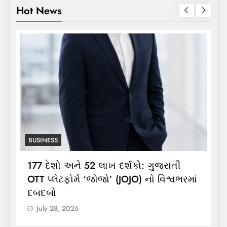
Hot News
BUSINESS
ાતી
ભારતગેસ દ્વારા ગ્રાહકો માટે ‘ભારતગેસ
શ્વભરમાં
લાઈટ ઝીપ’ 10 કિલો કંપોઝિટ સિલિન્ડરનું
લોન્ચિંગ
July 28, 2026