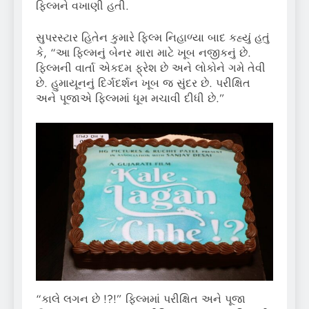
ફિલ્મને વખાણી હતી.
સુપરસ્ટાર હિતેન કુમારે ફિલ્મ નિહાળ્યા બાદ કહ્યું હતું
કે, “આ ફિલ્મનું બેનર મારા માટે ખૂબ નજીકનું છે.
ફિલ્મની વાર્તા એકદમ ફ્રેશ છે અને લોકોને ગમે તેવી
છે. હુમાયૂનનું દિર્ગદર્શન ખૂબ જ સુંદર છે. પરીક્ષિત
અને પૂજાએ ફિલ્મમાં ધૂમ મચાવી દીધી છે.”
“કાલે લગન છે !?!” ફિલ્મમાં પરીક્ષિત અને પૂજા