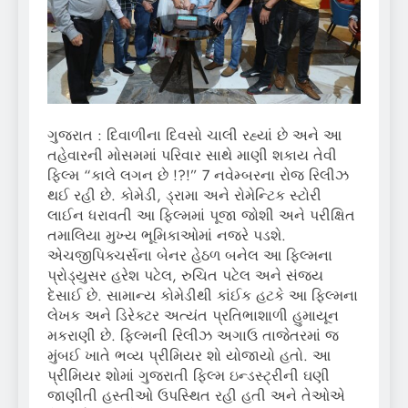
ગુજરાત : દિવાળીના દિવસો ચાલી રહ્યાં છે અને આ
તહેવારની મોસમમાં પરિવાર સાથે માણી શકાય તેવી
ફિલ્મ “કાલે લગન છે !?!” 7 નવેમ્બરના રોજ રિલીઝ
થઈ રહી છે. કોમેડી, ડ્રામા અને રોમેન્ટિક સ્ટોરી
લાઈન ધરાવતી આ ફિલ્મમાં પૂજા જોશી અને પરીક્ષિત
તમાલિયા મુખ્ય ભૂમિકાઓમાં નજરે પડશે.
એચજીપિક્ચર્સના બેનર હેઠળ બનેલ આ ફિલ્મના
પ્રોડ્યુસર હરેશ પટેલ, રુચિત પટેલ અને સંજય
દેસાઈ છે. સામાન્ય કોમેડીથી કાંઈક હટકે આ ફિલ્મના
લેખક અને ડિરેક્ટર અત્યંત પ્રતિભાશાળી હુમાયૂન
મકરાણી છે. ફિલ્મની રિલીઝ અગાઉ તાજેતરમાં જ
મુંબઈ ખાતે ભવ્ય પ્રીમિયર શો યોજાયો હતો. આ
પ્રીમિયર શોમાં ગુજરાતી ફિલ્મ ઇન્ડસ્ટ્રીની ઘણી
જાણીતી હસ્તીઓ ઉપસ્થિત રહી હતી અને તેઓએ