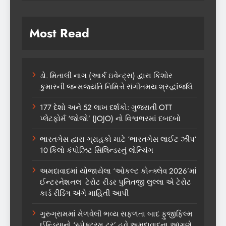
Most Read
ડો. મિતાલી નાગ (આર્ક ઇવેન્ટ્સ) દ્વારા કિશોર
કુમારની જન્મજયંતિ નિમિત્તે સંગીતમય શ્રદ્ધાંજલિ
177 દેશો અને 52 લાખ દર્શકો: ગુજરાતી OTT
પ્લેટફોર્મ ‘જોજો’ (JOJO) નો વિશ્વભરમાં દબદબો
ભારતગેસ દ્વારા ગ્રાહકો માટે ‘ભારતગેસ લાઈટ ઝીપ’
10 કિલો કંપોઝિટ સિલિન્ડરનું લોન્ચિંગ
અમદાવાદમાં યોજાયેલા ‘ઓકલ્ટ કોન્ક્લેવ 2026’માં
ઈન્ટરનેશનલ ટેરોટ રીડર પુનિતજી લુલ્લા એ ટેરોટ
કાર્ડ રીડિંગ અંગે માહિતી આપી
ગુરુગ્રામમાં મેળવેલી ભવ્ય સફળતા બાદ ફુજીફિલ્મ
ઈન્ડિયાનો ‘સ્પેક્ટ્રમ ટૂર’ હવે અમદાવાદના આંગણે