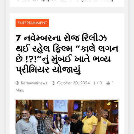
ENTERTAINMENT
7 નવેમ્બરના રોજ રિલીઝ
થઈ રહેલ ફિલ્મ “કાલે લગન
છે !?!”નું મુંબઈ ખાતે ભવ્ય
પ્રીમિયર યોજાયું
Karnawatinews
October 30, 2024
0
1
Mins