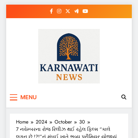
Skip
to
content
Karnawati News
MENU
Home
2024
October
30
7 નવેમ્બરના રોજ રિલીઝ થઈ રહેલ ફિલ્મ “કાલે
લગન છે !?!”નું મુંબઈ ખાતે ભવ્ય પ્રીમિયર યોજાયું