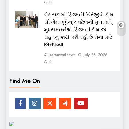
0
ગેટ સેટ ગો ફિલ્મની ચિરંજીવી ટીમ
સીએમ ભૂપેન્દ્ર પટેલની મુલાકાતે,
મુખ્યમંત્રીએ ફિલ્મની ટીમ જે
રાહતનું કાર્ય કરી રહી છે તેના માટે
બિરદાવ્યા
karnawatinews
July 28, 2026
0
Find Me On