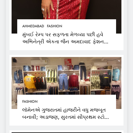
AHMEDABAD
FASHION
મુંબઈ રેમ્પ પર સફળતા મેળવ્યા પછી હવે
અભિનેત્રી એકતા જૈન અમદાવાદ ફેશન
વીકમાં પોતાની પ્રતિભા પ્રદર્શિત કરશે
FASHION
લૉમેનએ ગુજરાતમાં હાજરીને વધુ મજબૂત
બનાવી; અડાજણ, સુરતમાં સૌપ્રથમ સ્ટોર
શરૂ કર્યો