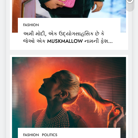
FASHION
અમી મોદી, એક ઉદ્યોગસાહસિક છે કે
જેઓ એક MUSKMALLOW નામની ફેશન
બ્રાન્ડના માલિક છે,
FASHION
POLITICS