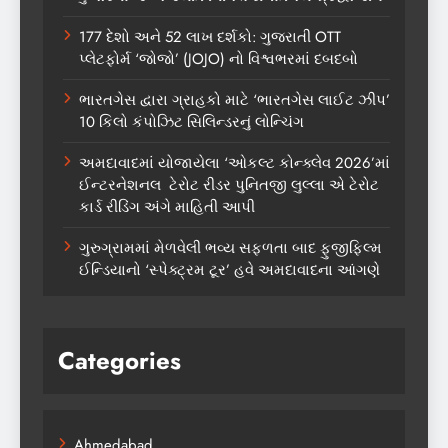
177 દેશો અને 52 લાખ દર્શકો: ગુજરાતી OTT
પ્લેટફોર્મ ‘જોજો’ (JOJO) નો વિશ્વભરમાં દબદબો
ભારતગેસ દ્વારા ગ્રાહકો માટે ‘ભારતગેસ લાઈટ ઝીપ’
10 કિલો કંપોઝિટ સિલિન્ડરનું લોન્ચિંગ
અમદાવાદમાં યોજાયેલા ‘ઓકલ્ટ કોન્ક્લેવ 2026’માં
ઈન્ટરનેશનલ ટેરોટ રીડર પુનિતજી લુલ્લા એ ટેરોટ
કાર્ડ રીડિંગ અંગે માહિતી આપી
ગુરુગ્રામમાં મેળવેલી ભવ્ય સફળતા બાદ ફુજીફિલ્મ
ઈન્ડિયાનો ‘સ્પેક્ટ્રમ ટૂર’ હવે અમદાવાદના આંગણે
Categories
Ahmedabad