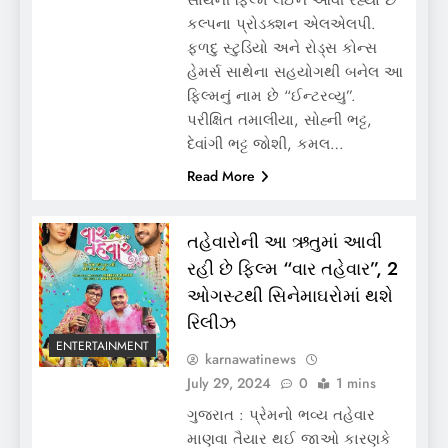
કલ્પના પ્રોડક્શન એલએલપી.
ફળદુ સ્ટુડિયો અને રોડ્સ કોન્સ
હેમર્સ સાથેના સહયોગથી બનેલ આ
ફિલ્મનું નામ છે “ઈન્ટરવ્યુ”.
પરીક્ષિત તમાલીયા, સોહ્ની ભટ્ટ,
દેવાંગી ભટ્ટ જોશી, કમલ…
Read More
તહેવારોની આ ઋતુમાં આવી
રહી છે ફિલ્મ “વાર તહેવાર”, 2
ઓગસ્ટથી સિનેમાઘરોમાં થશે
રિલીઝ
ENTERTAINMENT
karnawatinews
July 29, 2024
0
1 mins
ગુજરાત : પ્રેમનો ભવ્ય તહેવાર
માણવા તૈયાર થઈ જાઓ કારણકે