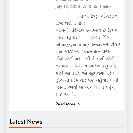
July 19, 2024
0
1 mins
ફિલ્મ 2જી ઓગસ્ટના
રોજ થશે રિલીઝ •
પ્રેમની પરિભાષા સમજાવે છે ફિલ્મ
“વાર તહેવાર” • ટ્રેલર લિંક-
https://youtu.be/1SwarvWNZhY?
si=O51A2c9-DSax6bhH પ્રેમ
જેવો કોઈ વાર નથી કે નથી કોઈ
તહેવાર – આ ટેગ લાઈન ઘણું બધું
કહી જાય છે. જો જીવનમાં પ્રેમ
હોય તો દરેક વાર પણ તહેવાર બની
જાય. આવી જ એક વાતને કહેવા
માટે આવી…
Read More
Latest News