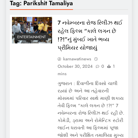
Tag:
Parikshit Tamaliya
7 નવેમ્બરના રોજ રિલીઝ થઈ
રહેલ ફિલ્મ “કાલે લગન છે
ENTERTAINMENT
!?!”નું મુંબઈ ખાતે ભવ્ય
પ્રીમિયર યોજાયું
karnawatinews
October 30, 2024
0
1
mins
ગુજરાત : દિવાળીના દિવસો ચાલી
રહ્યાં છે અને આ તહેવારની
મોસમમાં પરિવાર સાથે માણી શકાય
તેવી ફિલ્મ “કાલે લગન છે !?!” 7
નવેમ્બરના રોજ રિલીઝ થઈ રહી છે.
કોમેડી, ડ્રામા અને રોમેન્ટિક સ્ટોરી
લાઈન ધરાવતી આ ફિલ્મમાં પૂજા
જોશી અને પરીક્ષિત તમાલિયા મુખ્ય