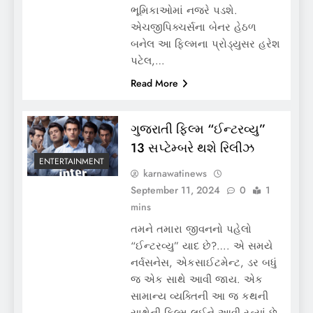
ભૂમિકાઓમાં નજરે પડશે.
એચજીપિક્ચર્સના બેનર હેઠળ
બનેલ આ ફિલ્મના પ્રોડ્યુસર હરેશ
પટેલ,…
Read More
ગુજરાતી ફિલ્મ “ઈન્ટરવ્યુ”
13 સપ્ટેમ્બરે થશે રિલીઝ
ENTERTAINMENT
karnawatinews
September 11, 2024
0
1
mins
તમને તમારા જીવનનો પહેલો
“ઈન્ટરવ્યુ” યાદ છે?…. એ સમયે
નર્વસનેસ, એકસાઈટમેન્ટ, ડર બધું
જ એક સાથે આવી જાય. એક
સામાન્ય વ્યક્તિની આ જ કથની
સાથેની ફિલ્મ લઈને આવી રહ્યાં છે