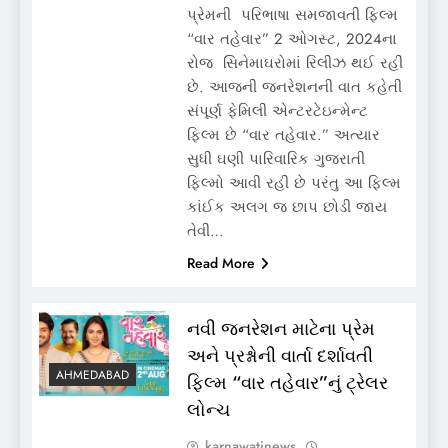
પ્રેમની પરિભાષા સમજાવતી ફિલ્મ
“વાર તહેવાર” 2 ઓગસ્ટ, 2024ના
રોજ સિનેમાઘરોમાં રિલીઝ થઈ રહી
છે. આજની જનરેશનની વાત કહેતી
સંપૂર્ણ ફેમિલી એન્ટરટેઇન્મેન્ટ
ફિલ્મ છે “વાર તહેવાર.” અત્યાર
સુધી ઘણી પારિવારિક ગુજરાતી
ફિલ્મો આવી રહી છે પરંતુ આ ફિલ્મ
કાંઈક અલગ જ છાપ છોડી જાય
તેવી…
Read More
નવી જનરેશન માટેના પ્રેમ
અને પ્રશ્નોની વાર્તા દર્શાવતી
AHMEDABAD
ફિલ્મ “વાર તહેવાર”નું ટ્રેલર
લોન્ચ
karnawatinews