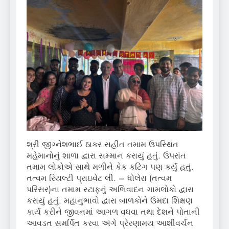
શ્રી જીગ્નેશભાઈ ઠાકર સહીત તમામ ઉપસ્થિત
મહેમાનોનું શાળા દ્વારા સમ્માન કરાયું હતું. ઉપરાંત
તમામ લોકોએ સાથે મળીને કેક કટિંગ પણ કર્યું હતું.
તત્વમ રિયલ્ટી પ્રાઇવેટ લી. – ધોલેરા (તત્વમ
પરિસર)ના તમામ સ્ટાફનું અભિવાદન ગામલોકો દ્વારા
કરાયું હતું. મહાનુભાવો દ્વારા બાળકોને ઉમદા શિક્ષણ
કાર્ય કરીને જીવનમાં આગળ વધવા તથા દેશને પોતાની
આવડત સમર્પિત કરવા અંગે પ્રેરણામય આશીવર્ચન