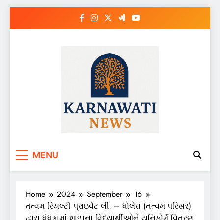
Skip
to
content
Karnawati News
MENU
Home
2024
September
16
તત્વમ રિયલ્ટી પ્રાઇવેટ લી. – ધોલેરા (તત્વમ પરિસર)
દ્વારા ધંધુકામાં શાળાના વિદ્યાર્થીઓને યુનિફોર્મ વિતરણ