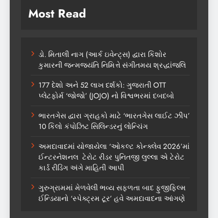
Most Read
ડો. મિતાલી નાગ (આર્ક ઇવેન્ટ્સ) દ્વારા કિશોર
કુમારની જન્મજયંતિ નિમિત્તે સંગીતમય શ્રદ્ધાંજલિ
177 દેશો અને 52 લાખ દર્શકો: ગુજરાતી OTT
પ્લેટફોર્મ ‘જોજો’ (JOJO) નો વિશ્વભરમાં દબદબો
ભારતગેસ દ્વારા ગ્રાહકો માટે ‘ભારતગેસ લાઈટ ઝીપ’
10 કિલો કંપોઝિટ સિલિન્ડરનું લોન્ચિંગ
અમદાવાદમાં યોજાયેલા ‘ઓકલ્ટ કોન્ક્લેવ 2026’માં
ઈન્ટરનેશનલ ટેરોટ રીડર પુનિતજી લુલ્લા એ ટેરોટ
કાર્ડ રીડિંગ અંગે માહિતી આપી
ગુરુગ્રામમાં મેળવેલી ભવ્ય સફળતા બાદ ફુજીફિલ્મ
ઈન્ડિયાનો ‘સ્પેક્ટ્રમ ટૂર’ હવે અમદાવાદના આંગણે