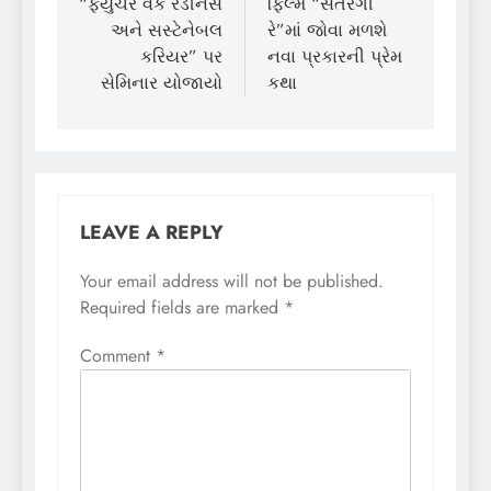
“ફ્યુચર વર્ક રેડીનેસ
ફિલ્મ “સતરંગી
અને સસ્ટેનેબલ
રે”માં જોવા મળશે
કરિયર” પર
નવા પ્રકારની પ્રેમ
સેમિનાર યોજાયો
કથા
LEAVE A REPLY
Your email address will not be published.
Required fields are marked
*
Comment
*