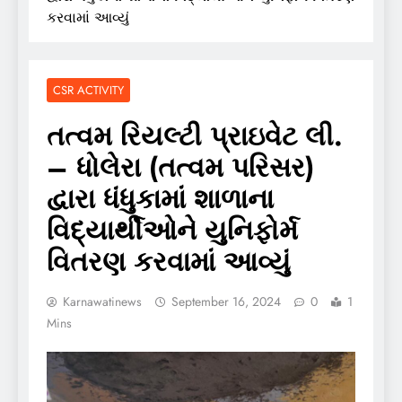
કરવામાં આવ્યું
CSR ACTIVITY
તત્વમ રિયલ્ટી પ્રાઇવેટ લી.
– ધોલેરા (તત્વમ પરિસર)
દ્વારા ધંધુકામાં શાળાના
વિદ્યાર્થીઓને યુનિફોર્મ
વિતરણ કરવામાં આવ્યું
Karnawatinews
September 16, 2024
0
1
Mins