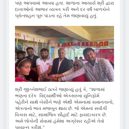
પણ આપવામાં આવ્યા હતા. શાળાના આચાર્ય શ્રી દ્વારા
દાતાઓનો આભાર વ્યક્ત કરી અને દર વર્ષે બાળકોને
પ્રોત્સાહન પૂરું પાડતા રહે તેમ જણાવાયું હતું.
શ્રી જીગ્નેશભાઈ ઠાકરે જણાવ્યું હતું કે, “શાળામાં
ભણતા દરેક વિદ્યાર્થીઓ એકસરખા યુનિફોર્મ
પહેરીને સાથે બેસીને ભણે એથી એમનામાં સમાનતાનો,
એકતાનો ભાવ મજબૂત થાય છે. જે એમનાં સર્વાંગી
વિકાસ માટે, સામાજિક સૌહાર્દ માટે ફાયદાકારક છે.
અમે લોકોની સેવામાં હંમેશા અગ્રેસર રહીએ તેવો
પ્રયત્ન કરીશું.”