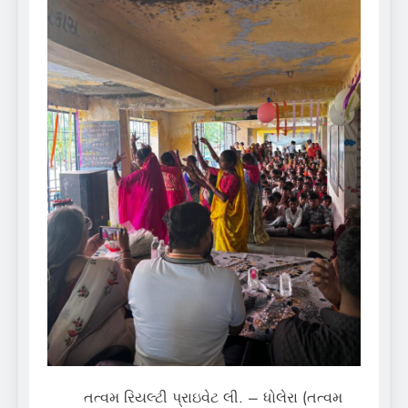
તત્વમ રિયલ્ટી પ્રાઇવેટ લી. – ધોલેરા (તત્વમ