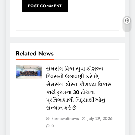
Related News
સેમસંગ વિશ્વ યુવા કૌશલ્ય
દિવસની ઉજવણી કરે છે,
સેમસંગ દોસ્ત કૌશલ્ય વિકાસ
કાર્યક્રમના 30 ટોચના
પ્રતિભાશાળી વિદ્યાર્થીઓનું
સન્માન કરે છે
karnawatinews
July 29, 2026
0