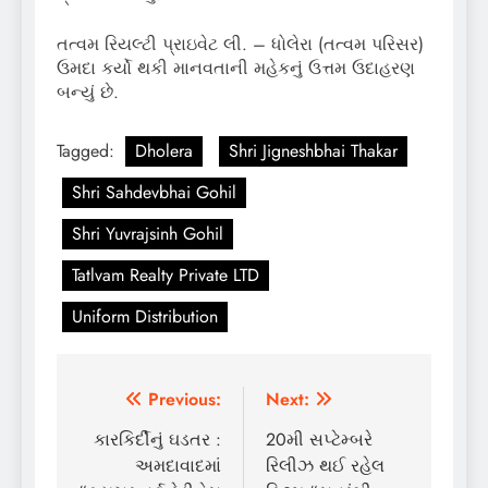
તત્વમ રિયલ્ટી પ્રાઇવેટ લી. – ધોલેરા (તત્વમ પરિસર)
ઉમદા કર્યો થકી માનવતાની મહેકનું ઉત્તમ ઉદાહરણ
બન્યું છે.
Tagged:
Dholera
Shri Jigneshbhai Thakar
Shri Sahdevbhai Gohil
Shri Yuvrajsinh Gohil
Tatlvam Realty Private LTD
Uniform Distribution
Post
Previous:
Next:
navigation
કારકિર્દીનું ઘડતર :
20મી સપ્ટેમ્બરે
અમદાવાદમાં
રિલીઝ થઈ રહેલ