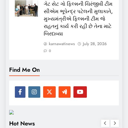
ગેટ સેટ ગો ફિલ્મની ચિરંજીવી ટીમ
સીએમ ભૂપેન્દ્ર પટેલની મુલાકાતે,
મુખ્યમંત્રીએ ફિલ્મની ટીમ જે
રાહતનું કાર્ય કરી રહી છે તેના માટે
બિરદાવ્યા
karnawatinews
July 28, 2026
0
Find Me On
Hot News