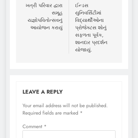
navigation
ખત્રી પરિવાર દ્વારા
ઈન્ડસ
સમૂહ
યુનિવર્સિટીમાં
યજ્ઞોપવિતોત્સવનું
વિદ્યાર્થીઓના
આયોજન કરાયું
પ્રોજેક્ટસ શોનું
સફળતા પૂર્વક,
શાનદાર પ્રદર્શન
યોજાયું.
LEAVE A REPLY
Your email address will not be published.
Required fields are marked
*
Comment
*