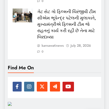
0
ગેટ સેટ ગો ફિલ્મની ચિરંજીવી ટીમ
સીએમ ભૂપેન્દ્ર પટેલની મુલાકાતે,
મુખ્યમંત્રીએ ફિલ્મની ટીમ જે
રાહતનું કાર્ય કરી રહી છે તેના માટે
બિરદાવ્યા
karnawatinews
July 28, 2026
0
Find Me On