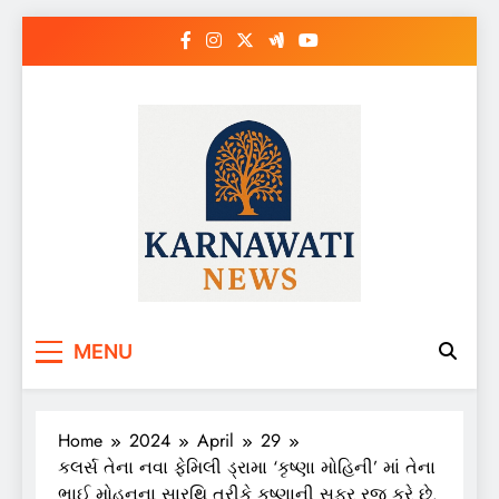
Skip
to
content
Karnawati News
MENU
Home
2024
April
29
કલર્સ તેના નવા ફેમિલી ડ્રામા ‘કૃષ્ણા મોહિની’ માં તેના
ભાઈ મોહનના સારથિ તરીકે કૃષ્ણાની સફર રજૂ કરે છે.