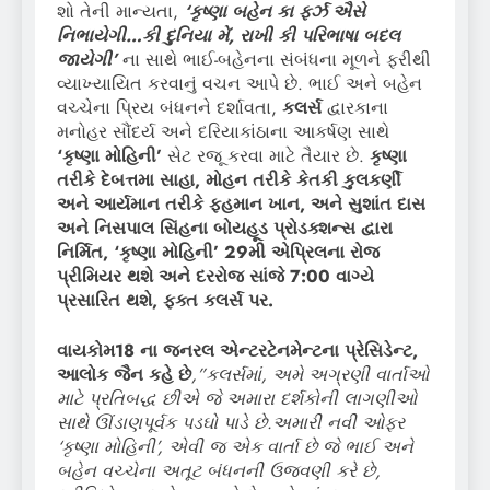
શો તેની માન્યતા,
‘કૃષ્ણા બહેન કા ફર્ઝ ઐસે
નિભાયેગી…કી દુનિયા મેં, રાખી કી પરિભાષા બદલ
જાયેગી’
ના સાથે ભાઈ-બહેનના સંબંધના મૂળને ફરીથી
વ્યાખ્યાયિત કરવાનું વચન આપે છે. ભાઈ અને બહેન
વચ્ચેના પ્રિય બંધનને દર્શાવતા,
કલર્સ
દ્વારકાના
મનોહર સૌંદર્ય અને દરિયાકાંઠાના આકર્ષણ સાથે
‘કૃષ્ણા મોહિની’
સેટ રજૂ કરવા માટે તૈયાર છે.
કૃષ્ણા
તરીકે દેબત્તમા સાહા, મોહન તરીકે કેતકી કુલકર્ણી
અને આર્યમાન તરીકે ફહમાન ખાન, અને સુશાંત દાસ
અને નિસપાલ સિંહના બોયહૂડ પ્રોડક્શન્સ દ્વારા
નિર્મિત, ‘કૃષ્ણા મોહિની’ 29મી એપ્રિલના રોજ
પ્રીમિયર થશે અને દરરોજ સાંજે 7:00 વાગ્યે
પ્રસારિત થશે, ફક્ત કલર્સ પર.
વાયકોમ18 ના જનરલ એન્ટરટેનમેન્ટના પ્રેસિડેન્ટ,
આલોક જૈન કહે છે
,”કલર્સમાં, અમે અગ્રણી વાર્તાઓ
માટે પ્રતિબદ્ધ છીએ જે અમારા દર્શકોની લાગણીઓ
સાથે ઊંડાણપૂર્વક પડઘો પાડે છે.અમારી નવી ઓફર
‘કૃષ્ણા મોહિની’, એવી જ એક વાર્તા છે જે ભાઈ અને
બહેન વચ્ચેના અતૂટ બંધનની ઉજવણી કરે છે,