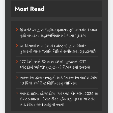
Most Read
ફિંગરટિપ્સ દ્વારા “યુનિક વૃક્ષારોપણ” અંતર્ગત 1 લાખ
વૃક્ષો વાવવાના મહાઅભિયાનનો ભવ્ય પ્રારંભ
ડો. મિતાલી નાગ (આર્ક ઇવેન્ટ્સ) દ્વારા કિશોર
કુમારની જન્મજયંતિ નિમિત્તે સંગીતમય શ્રદ્ધાંજલિ
177 દેશો અને 52 લાખ દર્શકો: ગુજરાતી OTT
પ્લેટફોર્મ ‘જોજો’ (JOJO) નો વિશ્વભરમાં દબદબો
ભારતગેસ દ્વારા ગ્રાહકો માટે ‘ભારતગેસ લાઈટ ઝીપ’
10 કિલો કંપોઝિટ સિલિન્ડરનું લોન્ચિંગ
અમદાવાદમાં યોજાયેલા ‘ઓકલ્ટ કોન્ક્લેવ 2026’માં
ઈન્ટરનેશનલ ટેરોટ રીડર પુનિતજી લુલ્લા એ ટેરોટ
કાર્ડ રીડિંગ અંગે માહિતી આપી