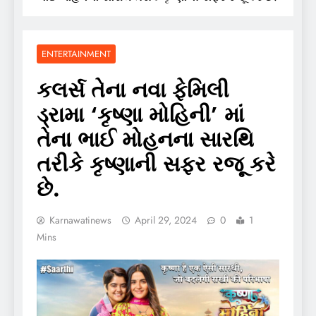
ENTERTAINMENT
કલર્સ તેના નવા ફેમિલી
ડ્રામા ‘કૃષ્ણા મોહિની’ માં
તેના ભાઈ મોહનના સારથિ
તરીકે કૃષ્ણાની સફર રજૂ કરે
છે.
Karnawatinews
April 29, 2024
0
1
Mins