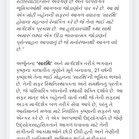
સ્ટીરિયોટાઇપ્સને અવગણે છે અને પરંપરાગત
ભૂમિકાઓથી આગળના જોડાણોને પાર કરે છે. આ શો
એક મોટી બહેનની સફરને આગળ વધારતા ‘સારથિ’
હોવાના મહત્વને રેખાંકિત કરે છે જે તેના ભાઈ માટે
માર્ગદર્શક પ્રકાશ છે. આ હ્રદયસ્પર્શી કથા સાથે
અમારું લક્ષ્ય એક ઊંડા ભાવનાત્મક જોડાણને
પ્રોત્સાહન આપવાનું છે જે મનોરંજનથી આગળ વધે
છે.”
અર્જુનના
‘સારથિ’
અને
માર્ગદર્શક
તરીકે ભગવાન
કૃષ્ણના કાલાતીત ગુણોને મૂર્ત બનાવતા, 21 વર્ષની
કૃષ્ણાએ તેના ભાઈ મોહનના ‘સારથિ’ની ભૂમિકા ભજવે
છે. તેની સફર સ્થિતિસ્થાપકતા અને સમર્થનનું પ્રતીક
છે, જે પારિવારિક બંધનોની સ્થાયી શક્તિ દર્શાવે છે. આ
સફર માત્ર એક બહેનની વાર્તા નથી જે તેની સફરમાં
અડગ માર્ગદર્શક બળ તરીકે સેવા આપે છે, પરંતુ તે
આર્યમાનને મળવા માટે નિર્ધારિત કૃષ્ણાની સફરને પણ
એન્કર કરે છે. તે એક અલ્પભાષી ઉદ્યોગપતિ છે જેણે
ઉદ્યોગસાહસિકતાને આગળ ધપાવવા માટે તેની
સંગીતની આકાંક્ષાઓને છોડી દીધી હતી અને તેણીની
ગાયકી પ્રતિભાથી અભિભૂત થઈને સંગીતકાર