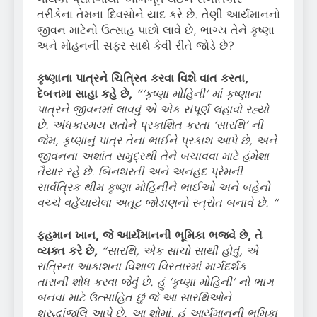
તરીકેના તેમના દિવસોને યાદ કરે છે. તેણી આર્યમાનનો
જીવન માટેનો ઉત્સાહ પાછો લાવે છે, ભાગ્ય તેને કૃષ્ણા
અને મોહનની સફર સાથે કેવી રીતે જોડે છે?
કૃષ્ણાના પાત્રને ચિત્રિત કરવા વિશે વાત કરતા,
દેબત્તમા સાહા કહે છે,
“‘કૃષ્ણા મોહિની’ માં કૃષ્ણાના
પાત્રને જીવનમાં લાવવું એ એક સંપૂર્ણ લહાવો રહ્યો
છે. અંધકારમય રાતોને પ્રકાશિત કરતા ‘સારથિ’ ની
જેમ, કૃષ્ણાનું પાત્ર તેના ભાઈને પ્રકાશ આપે છે, અને
જીવનના અશાંત સમુદ્રથી તેને બચાવવા માટે હંમેશા
તૈયાર રહે છે. બિનશરતી અને અનહદ પ્રેમની
સાર્વત્રિક થીમ કૃષ્ણા મોહિનીને ભાઈઓ અને બહેનો
વચ્ચે વહેંચાયેલા અતૂટ જોડાણનો સ્ત્રોત બનાવે છે. “
ફહમાન ખાન, જે આર્યમાનની ભૂમિકા ભજવે છે, તે
વ્યક્ત કરે છે,
“સારથિ, એક સાચો સાથી હોવું, એ
રાત્રિના આકાશના વિશાળ વિસ્તારમાં માર્ગદર્શક
તારાની શોધ કરવા જેવું છે. હું ‘કૃષ્ણા મોહિની’ નો ભાગ
બનવા માટે ઉત્સાહિત છું જે આ સારથિઓને
શ્રદ્ધાંજલિ આપે છે. આ શોમાં, હું આર્યમાનની ભૂમિકા