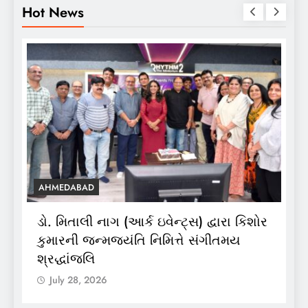
Hot News
BUSINESS
 (આર્ક ઇવેન્ટ્સ) દ્વારા કિશોર
177 દેશો અને 52 લાખ 
યંતિ નિમિત્તે સંગીતમય
OTT પ્લેટફોર્મ ‘જોજો’ 
દબદબો
July 28, 2026