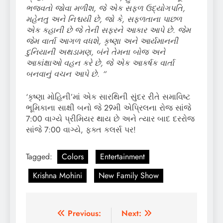
ભજવતો જોવા મળીશ, જે એક સફળ ઉદ્યોગપતિ,
મહેનતુ અને નિશ્ચયી છે, જો કે, સફળતાના પાછળ
એક કહાની છે જે તેની સફરને આકાર આપે છે. જેમ
જેમ વાર્તા આગળ વધશે, કૃષ્ણા અને આર્યમાનની
દુનિયાની અથડામણ, બંને તેમના બોજ અને
આકાંક્ષાઓ વહન કરે છે, જે એક આકર્ષક વાર્તા
બનવાનું વચન આપે છે. “
‘કૃષ્ણા મોહિની’માં એક સારથિની સુંદર રીતે સમાવિષ્ટ
ભૂમિકાના સાક્ષી બનો જે 29મી એપ્રિલના રોજ સાંજે
7:00 વાગ્યે પ્રીમિયર થાય છે અને ત્યાર બાદ દરરોજ
સાંજે 7:00 વાગ્યે, ફક્ત કલર્સ પર!
Tagged:
Colors
Entertainment
Krishna Mohini
New Family Show
Post
Previous:
Next: