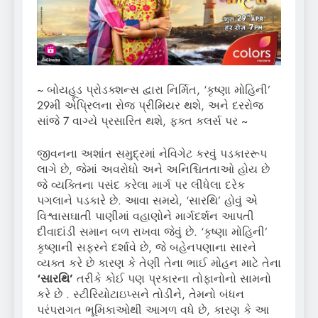
~ બોયહૂડ પ્રોડક્શન્સ દ્વારા નિર્મિત, ‘કૃષ્ણા મોહિની’
29મી એપ્રિલના રોજ પ્રીમિયર થશે, અને દરરોજ
સાંજે 7 વાગ્યે પ્રસારિત થશે, ફક્ત કલર્સ પર ~
જીવનના અશાંત સમુદ્રમાં નેવિગેટ કરવું પડકારરૂપ
લાગે છે, જેમાં અવરોધો અને અનિશ્ચિતતાઓ હોય છે
જે વ્યક્તિના પસંદ કરેલા માર્ગ પર લીધેલા દરેક
પગલાને પડકારે છે. આવા સમયે, ‘સારથિ’ હોવું એ
વિશ્વાસઘાતી પાણીમાં વહાણોને માર્ગદર્શન આપતી
દીવાદાંડી સમાન બળ રાખવા જેવું છે. ‘કૃષ્ણા મોહિની’
કૃષ્ણાની સફરને દર્શાવે છે, જે બહેનપણાના સારને
વ્યક્ત કરે છે કારણ કે તેણી તેના ભાઈ મોહન માટે તેના
‘સારથિ’
તરીકે કોઈ પણ પ્રકારના તોફાનોનો સામનો
કરે છે . સ્ટીરિયોટાઇપ્સને તોડીને, તેમનો બંધન
પરંપરાગત ભૂમિકાઓથી આગળ વધે છે, કારણ કે આ