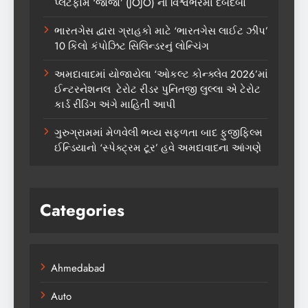
પ્લેટફોર્મ ‘જોજો’ (JOJO) નો વિશ્વભરમાં દબદબો
ભારતગેસ દ્વારા ગ્રાહકો માટે ‘ભારતગેસ લાઈટ ઝીપ’
10 કિલો કંપોઝિટ સિલિન્ડરનું લોન્ચિંગ
અમદાવાદમાં યોજાયેલા ‘ઓકલ્ટ કોન્ક્લેવ 2026’માં
ઈન્ટરનેશનલ ટેરોટ રીડર પુનિતજી લુલ્લા એ ટેરોટ
કાર્ડ રીડિંગ અંગે માહિતી આપી
ગુરુગ્રામમાં મેળવેલી ભવ્ય સફળતા બાદ ફુજીફિલ્મ
ઈન્ડિયાનો ‘સ્પેક્ટ્રમ ટૂર’ હવે અમદાવાદના આંગણે
Categories
Ahmedabad
Auto