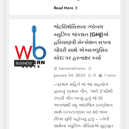
Read More
જેટસિંથેસિસના ગ્લોબલ
મ્યુઝિક જંકશન (GMJ)એ
હરિયાણવી સેન્સેશન સપના
ચૌધરી સાથે એક્સક્લુસિવ
સોદા પર હસ્તાક્ષર કર્યા
BUSINESS
karnawatinews
January 24, 2024
0
1 mins
~પ્રથમ મહિને જ આ સહયોગ
દ્વારાનું પ્રથમ ગીત, ‘જલે 2’સૌથી
ઝડપી ગીત બન્યુ હતું જે 10
અબજથી વધુ અંદાજિત ઇમ્પ્રેશન
સાથે ઇન્સ્ટાગ્રામ પર 60 લાખ
રીલ્સ સુધી પહોંચ્યુ હતું ~ ~તેની
સાથેના મ્યુઝિક વીડિયાએ યુટ્યૂબ