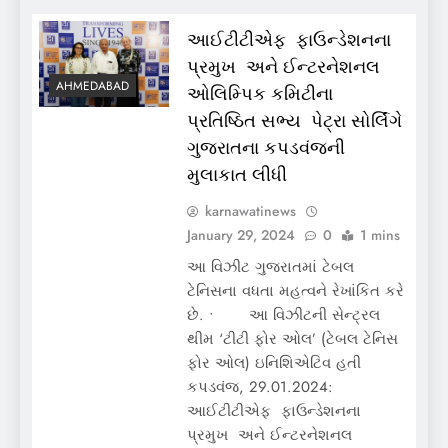
આઈટીટીએફ ફાઉન્ડેશનના
પ્રમુખ અને ઈન્ટરનેશનલ
AHMEDABAD
ઓલિમ્પિક કમિટીના
પ્રતિષ્ઠિત સભ્ય પેટ્રા સોર્લિંગે
ગુજરાતના કપડવંજની
મુલાકાત લીધી
karnawatinews
January 29, 2024
0
1 mins
આ વિઝીટ ગુજરાતમાં ટેબલ
ટેનિસના વધતા મહત્વને રેખાંકિત કરે
છે. • આ વિઝીટની સેન્ટ્રલ
થીમ ‘ટીટી ફોર ઓલ’ (ટેબલ ટેનિસ
ફોર ઓલ) ઇનિશિએટિવ હતી
કપડવંજ, 29.01.2024:
આઈટીટીએફ ફાઉન્ડેશનના
પ્રમુખ અને ઈન્ટરનેશનલ