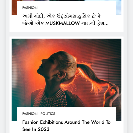
FASHION
અમી મોદી, એક ઉદ્યોગસાહસિક છે કે
જેઓ એક MUSKMALLOW નામની ફેશન
બ્રાન્ડના માલિક છે,
FASHION
POLITICS
Fashion Exhibitions Around The World To
See In 2023