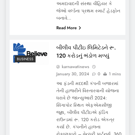
અમદાવાદની સંસ્થા વીહિયર કે
જેઓ વર્લ્ડના પ્રથમ સ્માર્ટ હેડફોન
બનાવે…
Read More
બીલીવ પીટીઇ લિમિટેડને રૂ.
120 કરોડનું ભંડોળ મળ્યું
BUSINESS
karnawatinews
January 30, 2024
0
1 mins
આ ફંડની મદદથી કંપની બજારમાં
તેની હાજરીને વિસ્તારવાની યોજના
ધરાવે છે જાન્યુઆરી 2024:
સિંગાપોર સ્થિત એફએમસીજી
જૂથ, બીલીવ પીટીઇએ ફંડિંગ
રાઉન્ડમાં રૂ. 120 કરોડ એકત્ર
કર્યા છે. કંપનીને હાલના
રોકાણકારો – વેન્ચુરી પાર્ટનર્સ, 360