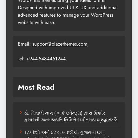
WordPress themes bring your ideas to life.
Designed with improved UI & UX and additional
advanced features to manage your WordPress
website with ease..
Email:
support@blazethemes.com
,
Tel: +944-5484451244.
Most Read
ડો. મિતાલી નાગ (આર્ક ઇવેન્ટ્સ) દ્વારા કિશોર
કુમારની જન્મજયંતિ નિમિત્તે સંગીતમય શ્રદ્ધાંજલિ
177 દેશો અને 52 લાખ દર્શકો: ગુજરાતી OTT