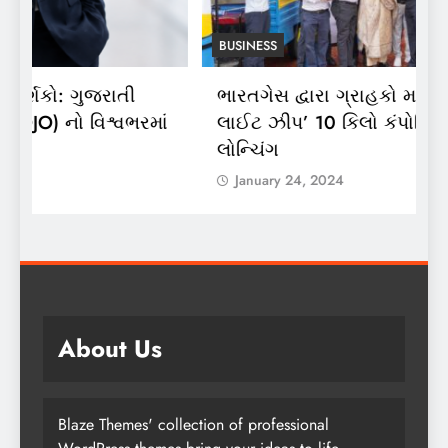
BUSINESS
ભારતગેસ દ્વારા ગ્રાહકો માટે ‘ભારતગેસ
અ
ં
લાઈટ ઝીપ’ 10 કિલો કંપોઝિટ સિલિન્ડરનું
2
લોન્ચિંગ
લ
January 24, 2024
About Us
Blaze Themes' collection of professional