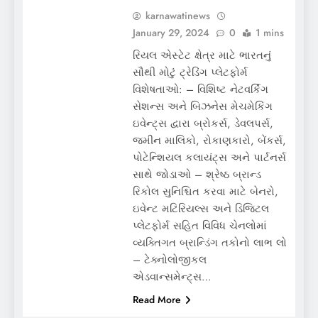
karnawatinews
January 29, 2024
0
1 mins
રિયલ એસ્ટેટ ક્ષેત્ર માટે ભારતનું
સૌથી મોટું ટ્રેડિંગ પ્લેટફોર્મ
વિશેષતાઓ: – વિશિષ્ટ નેટવર્કિંગ
સેશન્સ અને બિઝનેસ મેચમેકિંગ
ઇવેન્ટ્સ દ્વારા બ્રોકર્સ, ડેવલપર્સ,
જમીન માલિકો, રોકાણકારો, બેંકર્સ,
પોટેન્શિયલ કલાયંટ્સ અને પાર્ટનર્સ
સાથે જોડાઓ – શ્રેષ્ઠ બ્રાન્ડ
રિકોલ સુનિશ્ચિત કરવા માટે બેનરો,
ઇવેન્ટ મટિરિયલ્સ અને ડિજિટલ
પ્લેટફોર્મ સહિત વિવિધ ચેનલોમાં
વ્યક્તિગત બ્રાન્ડિંગ તકોનો લાભ લો
– ટેક્નોલોજીકલ
એડવાન્સમેન્ટ્સ…
Read More