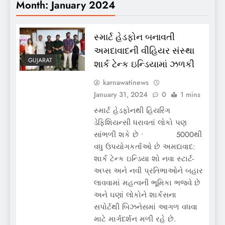
Month:
January 2024
સ્માર્ટ હેડફોન બનાવતી
અમદાવાદની વીહિયર સંસ્થા
GUJARAT
શાર્ક ટેન્ક ઇન્ડિયામાં ઝળકી
karnawatinews
January 31, 2024
0
1 mins
સ્માર્ટ હેડફોનથી હિયરિંગ
ડેફિશિયન્સી ધરાવતાં લોકો પણ
સાંભળી શકે છે • 5000થી
વધુ ઉપયોગકર્તાઓ છે અમદાવાદ:
શાર્ક ટેન્ક ઇન્ડિયા શો નવા સ્ટાર્ટ-
અપ્સ અને નવી પ્રતિભાઓને બહાર
લાવવામાં મહત્વની ભૂમિકા ભજવે છે
અને ઘણાં લોકોને શાર્કસના
સપોર્ટથી બિઝનેસમાં આગળ વધવા
માટે માર્ગદર્શન મળી રહે છે.