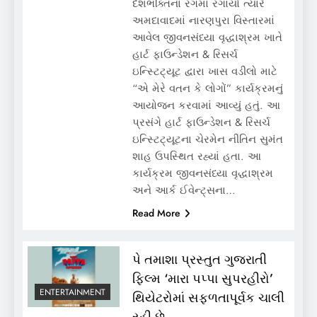
દેશભક્તિના રંગમાં રંગાયો ત્યારે
અમદાવાદમાં નારણપુરા વિસ્તારમાં
આવેલ જીવનસંધ્યા વૃદ્ધાશ્રમ ખાતે
હાર્ટ ફાઉન્ડેશન & રિસર્ચ
ઇન્સ્ટિટ્યૂટ દ્વારા ખાસ વડીલો માટે
“એ મેરે વતન કે લોગોં” કાર્યક્રમનું
આયોજન કરવામાં આવ્યું હતું. આ
પ્રસંગે હાર્ટ ફાઉન્ડેશન & રિસર્ચ
ઇન્સ્ટિટ્યૂટના ચેરમેન નીતિન સુમંત
શાહ ઉપસ્થિત રહ્યાં હતા. આ
કાર્યક્રમ જીવનસંધ્યા વૃદ્ધાશ્રમ
અને આર્ક ઈવેન્ટ્સના…
Read More
પે તમાશા પ્રસ્તુત ગુજરાતી
ફિલ્મ ‘મારા પપ્પા સુપરહીરો’
ENTERTAINMENT
થિયેટરોમાં સફળતાપૂર્વક ચાલી
રહી છે.