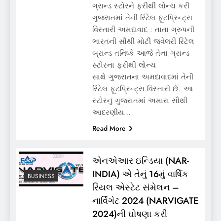
ગ્રાન્ડ સ્ટોરને ફરીથી લોન્ચ કરી
ગુજરાતમાં તેની રિટેલ ફૂટપ્રિન્ટ્સ
વિસ્તારી અમદાવાદ : તાતા ગ્રુપની
ભારતની સૌથી મોટી જ્વેલરી રિટેલ
બ્રાન્ડ તનિષ્કે આજે તેના ગ્રાન્ડ
સ્ટોરના ફરીથી લોન્ચ
સાથે ગુજરાતના અમદાવાદમાં તેની
રિટેલ ફૂટપ્રિન્ટ્સ વિસ્તારી છે. આ
સ્ટોરનું ગુજરાતમાં અમારા સૌથી
આદરણીય…
Read More
એનએઆર ઇન્ડિયા (NAR-
INDIA) એ તેનું 16મું વાર્ષિક
BUSINESS
રિયલ એસ્ટેટ સંમેલન –
નાર્વિગેટ 2024 (NARVIGATE
2024)ની ઘોષણા કરી