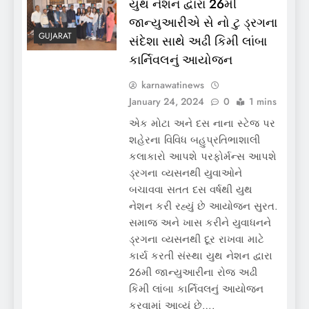
યુથ નેશન દ્વારા 26મી
જાન્યુઆરીએ સે નો ટુ ડ્રગના
GUJARAT
સંદેશા સાથે અઢી કિમી લાંબા
કાર્નિવલનું આયોજન
karnawatinews
January 24, 2024
0
1 mins
એક મોટા અને દસ નાના સ્ટેજ પર
શહેરના વિવિધ બહુપ્રતિભાશાલી
કલાકારો આપશે પરફોર્મન્સ આપશે
ડ્રગના વ્યસનથી યુવાઓને
બચાવવા સતત દસ વર્ષથી યુથ
નેશન કરી રહ્યું છે આયોજન સુરત.
સમાજ અને ખાસ કરીને યુવાધનને
ડ્રગના વ્યસનથી દૂર રાખવા માટે
કાર્ય કરતી સંસ્થા યુથ નેશન દ્વારા
26મી જાન્યુઆરીના રોજ અઢી
કિમી લાંબા કાર્નિવલનું આયોજન
કરવામાં આવ્યું છે….