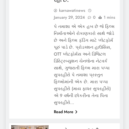
karnawatinews
January 29, 2024
0
1 mins
પે તમાશા એ એક હબ છે જે ફિલ્મ
નિર્માતાઓને રોકાણકારો સાથે જોડે
છે અને ફિલ્મ ફંડિંગ માટે પ્લેટફોર્મ
પૂરું પાડે છે. પ્રોડક્શન હાઉસિસ,
OTT પ્લેટફોર્મસ અને ડિજિટલ
ડિસ્ટ્રિબ્યુશન ચેનલોના નેટવર્ક
સાથે, ગુજરાતી ફિલ્મ મારા પપ્પા
સુપરહીરો પે તમાશા પ્રસ્તુત
ફિલ્મોમાંની એક છે. મારા પપ્પા
સુપરહીરો (માય ફાધર સુપરહીરો)
એ 9 વર્ષની છોકરીના તેના પિતા
સુપરહીરો…
Read More