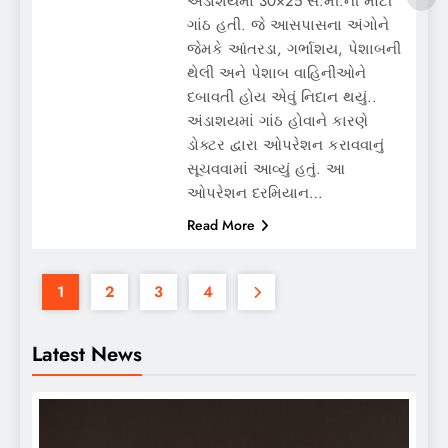
અંડાશયમાં 30×25 સે.મી.ની મોટી
ગાંઠ હતી. જે આસપાસના અંગોને
જેમકે આંતરડા, ગર્ભાશય, પેશાબની
થેલી અને પેશાબ વાહિનીઓને
દબાવતી હોય એવું નિદાન થયું..
અંડાશયમાં ગાંઠ હોવાને કારણે
ડોક્ટર દ્વારા ઓપરેશન કરાવવાનું
સૂચવવામાં આવ્યું હતું. આ
ઓપરેશન દરમિયાન…
Read More
1
2
3
4
Latest News