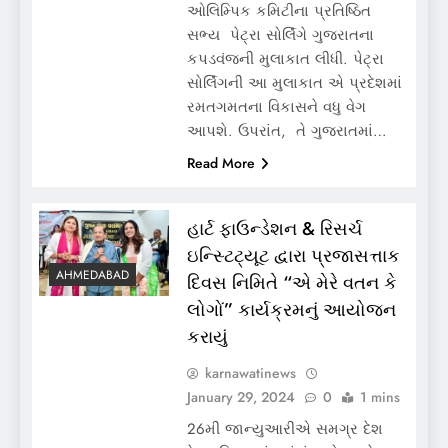
ઓલિમ્પિક કમિટીના પ્રતિષ્ઠિત
સભ્ય પેટ્રા સોર્લિંગે ગુજરાતના
કપડવંજની મુલાકાત લીધી. પેટ્રા
સોર્લિંગની આ મુલાકાત એ પ્રદેશમાં
રમતગમતના વિકાસને વધુ વેગ
આપશે. ઉપરાંત, તે ગુજરાતમાં…
Read More
હાર્ટ ફાઉન્ડેશન & રિસર્ચ
ઇન્સ્ટિટ્યૂટ દ્વારા પ્રજાસત્તાક
AHMEDABAD
દિવસ નિમિતે “એ મેરે વતન કે
લોગોં” કાર્યક્રમનું આયોજન
કરાયું
karnawatinews
January 29, 2024
0
1 mins
26મી જાન્યુઆરીએ સમગ્ર દેશ