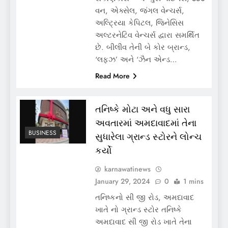
વન, એક્સેલ, જંગલ વેન્ચર્સ,
અલ્ટ્રિયા કેપિટલ, જિનેસિસ
અલ્ટરનેટિવ વેન્ચર્સ દ્વારા સમર્થિત
છે. બીલીવ તેની બે કોર બ્રાન્ડ,
‘લફ્ઝ’ અને ‘ઝૈન એન્ડ…
Read More
તનિષ્કે મોટા અને વધુ સારા
અવતારમાં અમદાવાદમાં તેના
BUSINESS
સુધારેલા ગ્રાન્ડ સ્ટોરને લોન્ચ
કર્યો
karnawatinews
January 29, 2024
0
1 mins
તનિષ્કનો સી જી રોડ, અમદાવાદ
ખાતે નો ગ્રાન્ડ સ્ટોર તનિષ્કે
અમદાવાદ સી જી રોડ ખાતે તેના