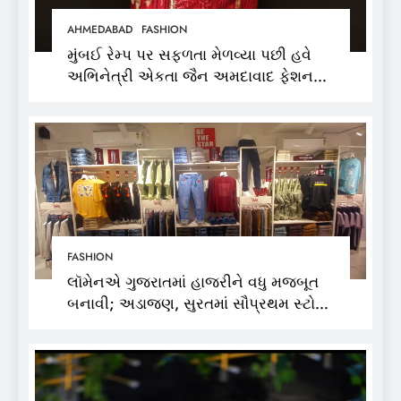
AHMEDABAD
FASHION
મુંબઈ રેમ્પ પર સફળતા મેળવ્યા પછી હવે
અભિનેત્રી એકતા જૈન અમદાવાદ ફેશન
વીકમાં પોતાની પ્રતિભા પ્રદર્શિત કરશે
FASHION
લૉમેનએ ગુજરાતમાં હાજરીને વધુ મજબૂત
બનાવી; અડાજણ, સુરતમાં સૌપ્રથમ સ્ટોર
શરૂ કર્યો