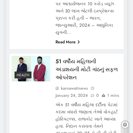
પર આશ્ચર્યજનક 10 કરોડ વ્યૂઝ
અને 30 લાખ જેટલી ઇમ્પ્રેશન્સ
પ્રાપ્ત કરી હતી ~ ભારત,
જાન્યુઆરી, 2024 – આધુનિકા
યુગની…
Read More
51 વર્ષીય મહિલાની
અંડાશયની મોટી ગાંઠનું સફળ
HEALTH
ઓપરેશન
karnawatinews
January 24, 2024
0
1 mins
એક 51 વર્ષીય મહિલા દર્દીના પેટમાં
કદમા વધારો જણાતા તેઓ વોકહાર્ટ
હોસ્પિટલ્સ, રાજકોટ ખાતે આવ્યા
હતા. નિદાન કરાવતા તેમને