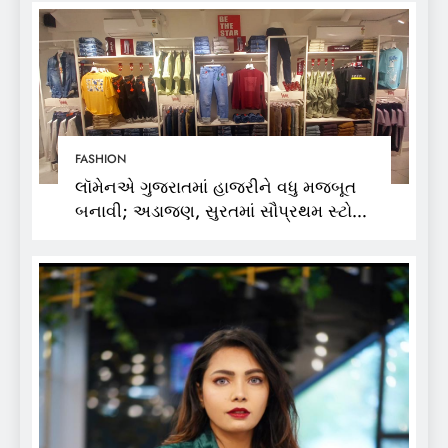
FASHION
લૉમેનએ ગુજરાતમાં હાજરીને વધુ મજબૂત
બનાવી; અડાજણ, સુરતમાં સૌપ્રથમ સ્ટોર
શરૂ કર્યો