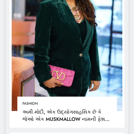
FASHION
અમી મોદી, એક ઉદ્યોગસાહસિક છે કે
જેઓ એક MUSKMALLOW નામની ફેશન
બ્રાન્ડના માલિક છે,