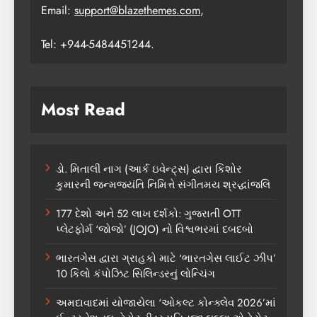
Email:
support@blazethemes.com
,
Tel: +944-5484451244.
Most Read
ડો. મિતાલી નાગ (આર્ક ઇવેન્ટ્સ) દ્વારા કિશોર
કુમારની જન્મજયંતિ નિમિત્તે સંગીતમય શ્રદ્ધાંજલિ
177 દેશો અને 52 લાખ દર્શકો: ગુજરાતી OTT
પ્લેટફોર્મ ‘જોજો’ (JOJO) નો વિશ્વભરમાં દબદબો
ભારતગેસ દ્વારા ગ્રાહકો માટે ‘ભારતગેસ લાઈટ ઝીપ’
10 કિલો કંપોઝિટ સિલિન્ડરનું લોન્ચિંગ
અમદાવાદમાં યોજાયેલા ‘ઓકલ્ટ કોન્ક્લેવ 2026’માં