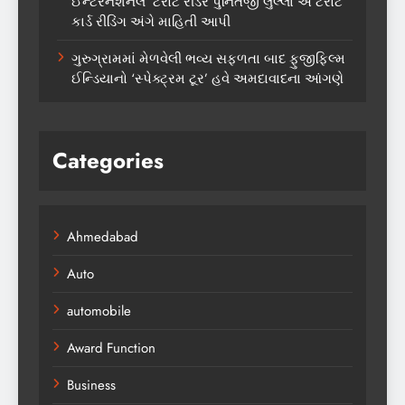
ઈન્ટરનેશનલ ટેરોટ રીડર પુનિતજી લુલ્લા એ ટેરોટ
કાર્ડ રીડિંગ અંગે માહિતી આપી
ગુરુગ્રામમાં મેળવેલી ભવ્ય સફળતા બાદ ફુજીફિલ્મ
ઈન્ડિયાનો ‘સ્પેક્ટ્રમ ટૂર’ હવે અમદાવાદના આંગણે
Categories
Ahmedabad
Auto
automobile
Award Function
Business