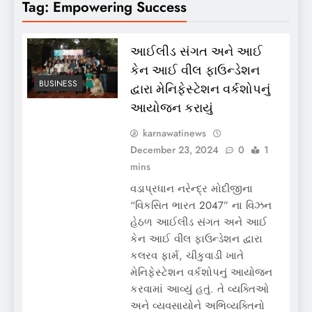
Tag:
Empowering Success
આઈલીડ સંગત અને આઈ
કેન આઈ વીલ ફાઉન્ડેશન
BUSINESS
દ્વારા મેનિફેસ્ટેશન વર્કશોપનું
આયોજન કરાયું
karnawatinews
December 23, 2024
0
1
mins
વડાપ્રધાન નરેન્દ્ર મોદીજીના
“વિકસિત ભારત 2047” ના વિઝન
હેઠળ આઈલીડ સંગત અને આઈ
કેન આઈ વીલ ફાઉન્ડેશન દ્વારા
કલરવ ફાર્મ, ચીકુવાડી ખાતે
મેનિફેસ્ટેશન વર્કશોપનું આયોજન
કરવામાં આવ્યું હતું. તે વ્યક્તિઓ
અને વ્યવસાયોને અભિવ્યક્તિનો