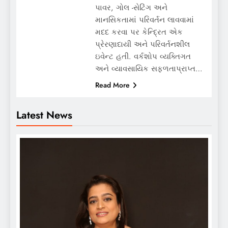
પાવર, ગોલ -સેટિંગ અને
માનસિકતામાં પરિવર્તન લાવવામાં
મદદ કરવા પર કેન્દ્રિત એક
પ્રેરણાદાયી અને પરિવર્તનશીલ
ઇવેન્ટ હતી. વર્કશોપ વ્યક્તિગત
અને વ્યાવસાયિક સફળતાપ્રાપ્ત…
Read More
Latest News