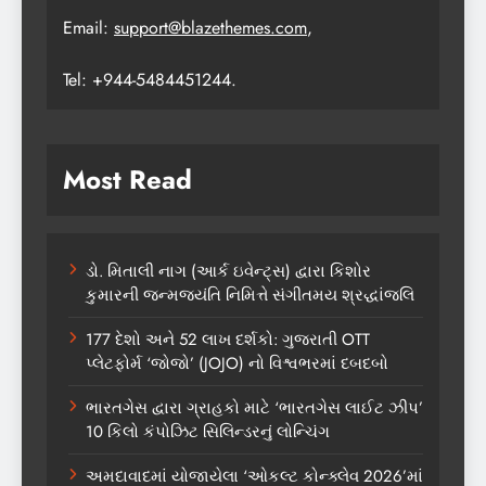
Email:
support@blazethemes.com
,
Tel: +944-5484451244.
Most Read
ડો. મિતાલી નાગ (આર્ક ઇવેન્ટ્સ) દ્વારા કિશોર
કુમારની જન્મજયંતિ નિમિત્તે સંગીતમય શ્રદ્ધાંજલિ
177 દેશો અને 52 લાખ દર્શકો: ગુજરાતી OTT
પ્લેટફોર્મ ‘જોજો’ (JOJO) નો વિશ્વભરમાં દબદબો
ભારતગેસ દ્વારા ગ્રાહકો માટે ‘ભારતગેસ લાઈટ ઝીપ’
10 કિલો કંપોઝિટ સિલિન્ડરનું લોન્ચિંગ
અમદાવાદમાં યોજાયેલા ‘ઓકલ્ટ કોન્ક્લેવ 2026’માં