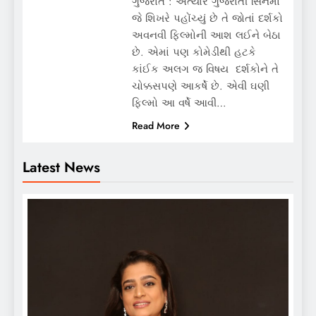
ગુજરાત : અત્યારે ગુજરાતી સિનેમા
જે શિખરે પહોંચ્યું છે તે જોતાં દર્શકો
અવનવી ફિલ્મોની આશ લઈને બેઠા
છે. એમાં પણ કોમેડીથી હટકે
કાંઈક અલગ જ વિષય દર્શકોને તે
ચોક્કસપણે આકર્ષે છે. એવી ઘણી
ફિલ્મો આ વર્ષે આવી…
Read More
Latest News