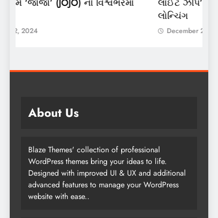
ં
લાઈટ ઝીપ’ 10 કિલો કંપોઝિટ સિલિન્ડરનું
2
લોન્ચિંગ
લ
December 2, 2024
About Us
Blaze Themes' collection of professional
WordPress themes bring your ideas to life.
Designed with improved UI & UX and additional
advanced features to manage your WordPress
website with ease..