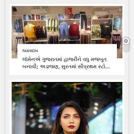
FASHION
લૉમેનએ ગુજરાતમાં હાજરીને વધુ મજબૂત
બનાવી; અડાજણ, સુરતમાં સૌપ્રથમ સ્ટોર
શરૂ કર્યો