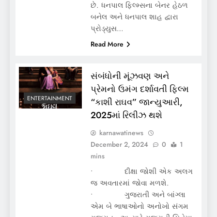
છે. ધનપાલ ફિલ્મ્સના બેનર હેઠળ
બનેલ અને ધનપાલ શાહ દ્વારા
પ્રોડ્યુસ…
Read More
સંબંધોની મૂંઝવણ અને
પ્રેમનો ઉમંગ દર્શાવતી ફિલ્મ
ENTERTAINMENT
“કાશી રાઘવ” જાન્યુઆરી,
2025માં રિલીઝ થશે
karnawatinews
December 2, 2024
0
1
mins
• દીક્ષા જોશી એક અલગ
જ અવતારમાં જોવા મળશે.
• ગુજરાતી અને બાંગ્લા
એમ બે ભાષાઓનો અનોખો સંગમ