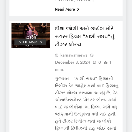
Read More
દીક્ષા જોશી અને જયેશ મોરે
સ્ટારર ફિલ્મ “કાશી રાઘવ”નું
ENTERTAINMENT
ટીઝર લોન્ચ
karnawatinews
December 3, 2024
0
1
mins
ગુજરાત : “કાશી રાઘવ” ફિલ્મની
રિલીઝ ડેટ જાહેર કર્યા બાદ ફિલ્મનું
ટીઝર લોન્ચ કરવામાં આવ્યું છે. ડેટ
એનાઉન્સમેન્ટ પોસ્ટર લોન્ચ કર્યા
બાદ જ લોકોમાં આ ફિલ્મ અંગે વધુ
જાણવાની ઉત્સુકતા વધી ગઈ હતી.
હવે ટીઝર રિલીઝ થતાં જ લોકો
ફિલ્મની રિલીઝની રાહ જોઈ રહ્યાં