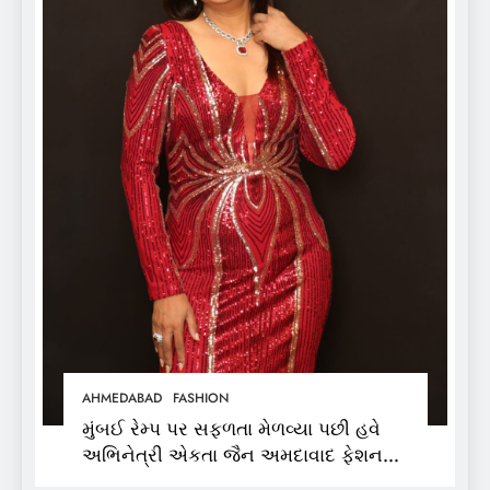
AHMEDABAD
FASHION
મુંબઈ રેમ્પ પર સફળતા મેળવ્યા પછી હવે
અભિનેત્રી એકતા જૈન અમદાવાદ ફેશન
વીકમાં પોતાની પ્રતિભા પ્રદર્શિત કરશે