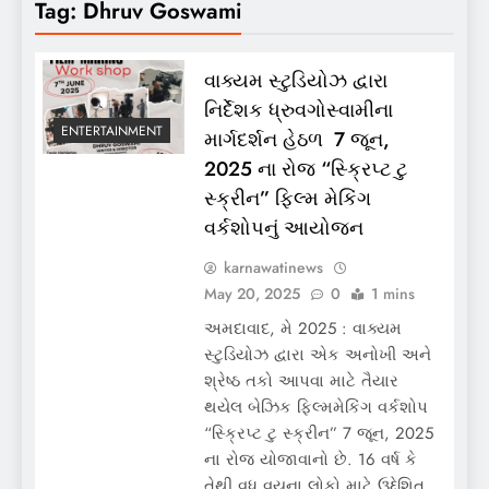
Tag:
Dhruv Goswami
વાક્યમ સ્ટુડિયોઝ દ્વારા
નિર્દેશક ધ્રુવગોસ્વામીના
ENTERTAINMENT
માર્ગદર્શન હેઠળ 7 જૂન,
2025 ના રોજ “સ્ક્રિપ્ટ ટુ
સ્ક્રીન” ફિલ્મ મેકિંગ
વર્કશોપનું આયોજન
karnawatinews
May 20, 2025
0
1 mins
અમદાવાદ, મે 2025 : વાક્યમ
સ્ટુડિયોઝ દ્વારા એક અનોખી અને
શ્રેષ્ઠ તકો આપવા માટે તૈયાર
થયેલ બેઝિક ફિલ્મમેકિંગ વર્કશોપ
“સ્ક્રિપ્ટ ટુ સ્ક્રીન” 7 જૂન, 2025
ના રોજ યોજાવાનો છે. 16 વર્ષ કે
તેથી વધુ વયના લોકો માટે ઉદ્દેશિત