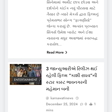
સિનેમામાં અમીટ છાપ છોડવા અને
દર્શકોને કાંઈક નવું પીરસવા માટે
તૈયાર છે ત્યારે મેકર્સ દ્વારા ફિલ્મનું
પ્રેમસભર સોન્ગ “ફાગણીયો”
લોન્ચ કરાયું છે. અત્યંત પ્રખ્યાત
સિંગર્સ ઉમેશ બારોટ અને ઈશા
નાયરના મધુર અવાજમાં સ્વરબદ્ધ
કરાયેલ…
Read More
3 જાન્યુઆરીએ રિલીઝ થઈ
રહેલી ફિલ્મ “કાશી રાઘવ”ની
ENTERTAINMENT
સ્ટાર કાસ્ટ ભાવનગરની
મહેમાન બની
karnawatinews
December 25, 2024
0
1
mins