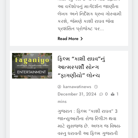
આ વર્કશોપનું માર્ગદર્શન જાણીતા
લેખક અને નિર્દેશક ધ્રુવ ગોસ્વામી
કરશે, જેમણે કાશી રાઘવ જેવા
પ્રશંસિત પ્રોજેક્ટ પર…
Read More
ફિલ્મ “કાશી રાઘવ”નું
આત્મસ્પર્શી સોન્ગ
ENTERTAINMENT
“ફાગણીયો” લોન્ચ
karnawatinews
December 31, 2024
0
1
mins
ગુજરાત : ફિલ્મ “કાશી રાઘવ” 3
જાન્યુઆરીના રોજ રિલીઝ થવા
માટે સુસજ્જ છે. અલગ જ વિષય-
વસ્તુ ધરાવતી આ ફિલ્મ ગુજરાતી