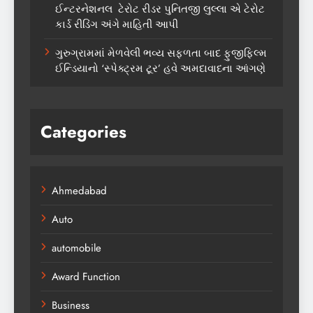
ઈન્ટરનેશનલ ટેરોટ રીડર પુનિતજી લુલ્લા એ ટેરોટ
કાર્ડ રીડિંગ અંગે માહિતી આપી
ગુરુગ્રામમાં મેળવેલી ભવ્ય સફળતા બાદ ફુજીફિલ્મ
ઈન્ડિયાનો ‘સ્પેક્ટ્રમ ટૂર’ હવે અમદાવાદના આંગણે
Categories
Ahmedabad
Auto
automobile
Award Function
Business