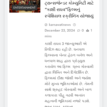
ટ્રાન્સજેન્ડર કોમ્યુનિટી માટે
ENTERTAINMENT
“કાશી રાઘવ”ફિલ્મનું
સ્પેશિયલ સ્ક્રીનિંગ યોજાયું
karnawatinews
December 23, 2024
0
1
mins
કાશી રાઘવ 3 જાન્યુઆરી એ
રિલીઝ થઇ રહી છે. ધનપાલ
ફિલ્મ્સના બેનર હેઠળ બનેલ અને
ધનપાલ શાહ દ્વારા પ્રોડ્યુસ
કરાયેલ આ ફિલ્મ ધ્રુવ ગોસ્વામી
દ્વારા લિખિત અને દિર્ગદર્શિત છે.
ફિલ્મમાં દીક્ષા જોશી અને જયેશ
મોરે મુખ્ય ભૂમિકાઓમાં છે. તેમની
સાથે શ્રુહદ ગોસ્વામી અને બાળ
કલાકારા પીહૂ ગઢવી અત્યંત
મહત્વની ભૂમિકામાં નજરે પડશે.
ભરત ઠક્કર, કલ્પના…