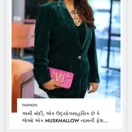
FASHION
અમી મોદી, એક ઉદ્યોગસાહસિક છે કે
જેઓ એક MUSKMALLOW નામની ફેશન
બ્રાન્ડના માલિક છે,