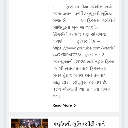
• ફિલ્મમાં દીક્ષા જોશીનો નવો
જ અવતાર, પ્રોસ્ટિટ્યૂટની ભૂમિકા
ભજવશે • આ ફિલ્મમાં દર્શકોને
બોલિવુડના ખૂબ જ જાણીતા
સિંગર્સનો અવાજ પણ સાંભળવા
મળશે • ટ્રેલર લિંક –
https://www.youtube.com/watch?
v=QKRiPoTZ2Ss ગુજરાત : 3
જાન્યુઆરી, 2025 થઈ રહેલ ફિલ્મ
“કાશી રાઘવ”ધનપાલ ફિલ્મ્સના
બેનર હેઠળ બનેલ અને ધનપાલ
શાહ દ્વારા પ્રોડ્યુસ કરાયેલ છે.
ધ્રુવ ગોસ્વામી આ ફિલ્મના લેખક
તથા…
Read More
કર્ણાવતી યુનિવર્સીટી ખાતે