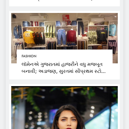
વીકમાં પોતાની પ્રતિભા પ્રદર્શિત કરશે
FASHION
લૉમેનએ ગુજરાતમાં હાજરીને વધુ મજબૂત
બનાવી; અડાજણ, સુરતમાં સૌપ્રથમ સ્ટોર
શરૂ કર્યો