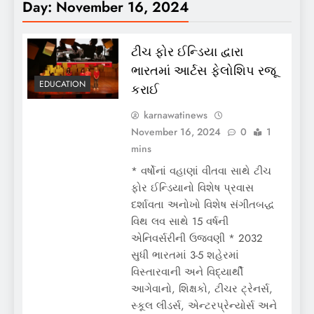
Day:
November 16, 2024
ટીચ ફોર ઈન્ડિયા દ્વારા
ભારતમાં આર્ટસ ફેલોશિપ રજૂ
EDUCATION
કરાઈ
karnawatinews
November 16, 2024
0
1
mins
* વર્ષોનાં વહાણાં વીતવા સાથે ટીચ
ફોર ઈન્ડિયાનો વિશેષ પ્રવાસ
દર્શાવતા અનોખો વિશેષ સંગીતબદ્ધ
વિથ લવ સાથે 15 વર્ષની
એનિવર્સરીની ઉજવણી * 2032
સુધી ભારતમાં 3-5 શહેરમાં
વિસ્તારવાની અને વિદ્યાર્થી
આગેવાનો, શિક્ષકો, ટીચર ટ્રેનર્સ,
સ્કૂલ લીડર્સ, એન્ટરપ્રેન્યોર્સ અને