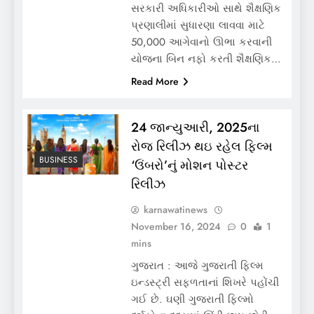
સરકારી અધિકારીઓ સાથે શૈક્ષણિક
પ્રણાલીમાં સુધારણા લાવવા માટે
50,000 આગેવાનો ઊભા કરવાની
યોજના બિન નફો કરતી શૈક્ષણિક…
Read More
24 જાન્યુઆરી, 2025ના
રોજ રિલીઝ થઇ રહેલ ફિલ્મ
BUSINESS
‘ઉંબરો’નું મોશન પોસ્ટર
રિલીઝ
karnawatinews
November 16, 2024
0
1
mins
ગુજરાત : આજે ગુજરાતી ફિલ્મ
ઇન્ડસ્ટ્રી સફળતાનાં શિખરે પહોંચી
ગઈ છે. ઘણી ગુજરાતી ફિલ્મો