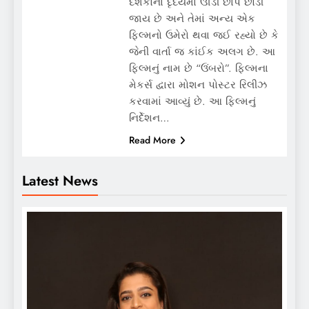
દર્શકોના દૃદયમાં ઊંડી છાપ છોડી
જાય છે અને તેમાં અન્ય એક
ફિલ્મનો ઉમેરો થવા જઈ રહ્યો છે કે
જેની વાર્તા જ કાંઈક અલગ છે. આ
ફિલ્મનું નામ છે “ઉંબરો”. ફિલ્મના
મેકર્સ દ્વારા મોશન પોસ્ટર રિલીઝ
કરવામાં આવ્યું છે. આ ફિલ્મનું
નિર્દેશન…
Read More
Latest News