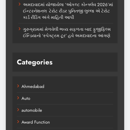
અમદાવાદમાં યોજાયેલા ‘ઓકલ્ટ કોન્ક્લેવ 2026’માં
ઈન્ટરનેશનલ ટેરોટ રીડર પુનિતજી લુલ્લા એ ટેરોટ
કાર્ડ રીડિંગ અંગે માહિતી આપી
ગુરુગ્રામમાં મેળવેલી ભવ્ય સફળતા બાદ ફુજીફિલ્મ
ઈન્ડિયાનો ‘સ્પેક્ટ્રમ ટૂર’ હવે અમદાવાદના આંગણે
Categories
Ahmedabad
Auto
automobile
Award Function