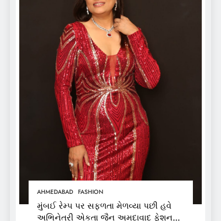
AHMEDABAD
FASHION
મુંબઈ રેમ્પ પર સફળતા મેળવ્યા પછી હવે
અભિનેત્રી એકતા જૈન અમદાવાદ ફેશન