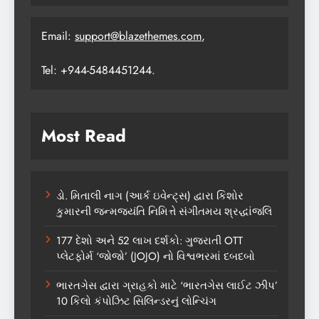
Email:
support@blazethemes.com
,
Tel: +944-5484451244.
Most Read
ડો. મિતાલી નાગ (આર્ક ઇવેન્ટ્સ) દ્વારા કિશોર
કુમારની જન્મજયંતિ નિમિત્તે સંગીતમય શ્રદ્ધાંજલિ
177 દેશો અને 52 લાખ દર્શકો: ગુજરાતી OTT
પ્લેટફોર્મ ‘જોજો’ (JOJO) નો વિશ્વભરમાં દબદબો
ભારતગેસ દ્વારા ગ્રાહકો માટે ‘ભારતગેસ લાઈટ ઝીપ’
10 કિલો કંપોઝિટ સિલિન્ડરનું લોન્ચિંગ