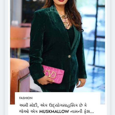
FASHION
અમી મોદી, એક ઉદ્યોગસાહસિક છે કે
જેઓ એક MUSKMALLOW નામની ફેશન