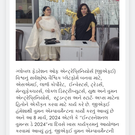
ગ્લોબલ ફેડરેશન ઓફ એન્ટ્રેપ્રિનિયોર્સ (જીએફઈ)
વિશ્વનું સર્વશ્રેષ્ઠ વૈશ્વિક પ્લેટફોર્મ બનવા માટે,
એસએમઈ, લાર્જ કોર્પોરેટ, ઈન્વેસ્ટર્સ, ટ્રેડર્સ,
મેન્યુફેક્ચરર્સ, લોકલ ડિસ્ટ્રીબ્યુટર્સ, યુથ અને વુમન
એન્ટ્રેપ્રિનિયોર્સ, સ્ટુડન્ટ્સ અને સ્ટાર્ટ- અપ્સ માટેના
હિતોને એકીકૃત કરવા માટે કાર્ય કરે છે. જીએફઈ
હંમેશાથી વુમન એમ્પાવર્મેન્ટના કાર્યો કરતું આવ્યું છે
અને આ 8 માર્ચ, 2024 એટલે કે “ઈન્ટરનેશનલ
વુમન્સ ડે 2024”ના દિવસે ખાસ કાર્યક્રમનું આયોજન
કરવામાં આવ્યું હતું. જીએફઈ વુમન એમ્પાવર્મેન્ટની