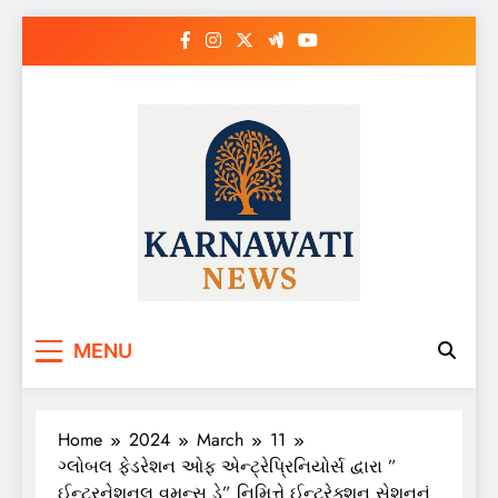
Skip
to
content
Karnawati News
MENU
Home
2024
March
11
ગ્લોબલ ફેડરેશન ઓફ એન્ટ્રેપ્રિનિયોર્સ દ્વારા ”
ઈન્ટરનેશનલ વુમન્સ ડે” નિમિત્તે ઈન્ટરેક્શન સેશનનું