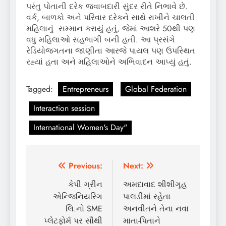
પરંતુ પોતાની દરેક જવાબદારી સુંદર રીતે નિભાવે છે.
વર્ક, બાળકો અને પરિવાર દરેકને સાથે રાખીને ચાલતી
મહિલાનું સમ્માન કરાયું હતું, જેમાં આશરે 50થી પણ
વધુ મહિલાઓ સહભાગી બની હતી. આ પ્રસંગે
રેડિયોજગતના જાણીતા આરજે પાયલ પણ ઉપસ્થિત
રહ્યાં હતા અને મહિલાઓને અભિવાદન આપ્યું હતું.
Tagged:
Entrepreneurs
Global Federation
Interaction session
International Women's Day"
Post
Previous:
Next:
navigation
કેપી ગ્રીન
અમદાવાદ શીશીગૃહ
એન્જિનિયરિંગ
પાલડીમાં રહેતા
લિ.નો SME
અનવીતને તેના નવા
પ્લેટફોર્મ પર સૌથી
માતા-પિતાને