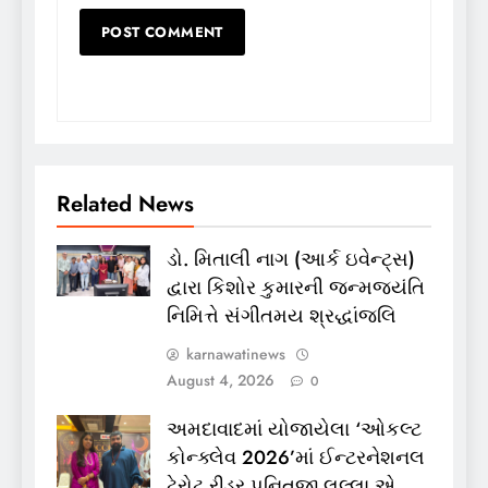
Related News
ડો. મિતાલી નાગ (આર્ક ઇવેન્ટ્સ)
દ્વારા કિશોર કુમારની જન્મજયંતિ
નિમિત્તે સંગીતમય શ્રદ્ધાંજલિ
karnawatinews
August 4, 2026
0
અમદાવાદમાં યોજાયેલા ‘ઓકલ્ટ
કોન્ક્લેવ 2026’માં ઈન્ટરનેશનલ
ટેરોટ રીડર પુનિતજી લુલ્લા એ