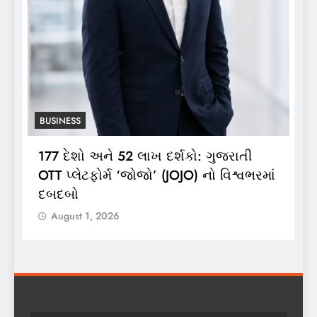
BUSINESS
: ગુજરાતી
ભારતગેસ દ્વારા ગ્રાહકો માટે ‘ભારતગ
 નો વિશ્વભરમાં
લાઈટ ઝીપ’ 10 કિલો કંપોઝિટ સિલિન્ડ
લોન્ચિંગ
August 1, 2026