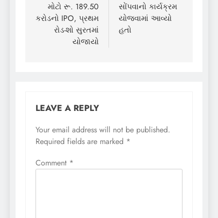
મોટો રૂ. 189.50
સોંપવાનો કાર્યક્રમ
કરોડનો IPO, પ્રથમ
યોજવામાં આવ્યો
રોડ-શો સુરતમાં
હતો
યોજાયો
LEAVE A REPLY
Your email address will not be published.
Required fields are marked
*
Comment
*