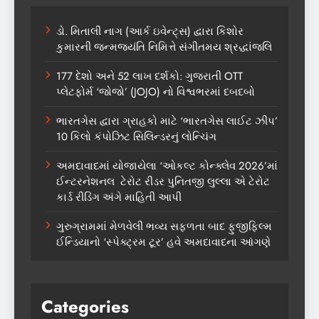
ડો. મિતાલી નાગ (આર્ક ઇવેન્ટ્સ) દ્વારા કિશોર
કુમારની જન્મજયંતિ નિમિત્તે સંગીતમય શ્રદ્ધાંજલિ
177 દેશો અને 52 લાખ દર્શકો: ગુજરાતી OTT
પ્લેટફોર્મ ‘જોજો’ (JOJO) નો વિશ્વભરમાં દબદબો
ભારતગેસ દ્વારા ગ્રાહકો માટે ‘ભારતગેસ લાઈટ ઝીપ’
10 કિલો કંપોઝિટ સિલિન્ડરનું લોન્ચિંગ
અમદાવાદમાં યોજાયેલા ‘ઓકલ્ટ કોન્ક્લેવ 2026’માં
ઈન્ટરનેશનલ ટેરોટ રીડર પુનિતજી લુલ્લા એ ટેરોટ
કાર્ડ રીડિંગ અંગે માહિતી આપી
ગુરુગ્રામમાં મેળવેલી ભવ્ય સફળતા બાદ ફુજીફિલ્મ
ઈન્ડિયાનો ‘સ્પેક્ટ્રમ ટૂર’ હવે અમદાવાદના આંગણે
Categories