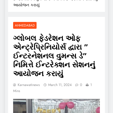
આયોજન કરાયું
AHMEDABAD
ગ્લોબલ ફેડરેશન ઓફ
એન્ટ્રેપ્રિનિયોર્સ દ્વારા ”
ઈન્ટરનેશનલ વુમન્સ ડે”
નિમિત્તે ઈન્ટરેક્શન સેશનનું
આયોજન કરાયું
Karnawatinews
March 11, 2024
0
1
Mins