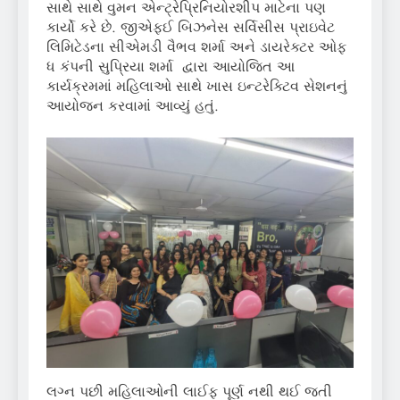
સાથે સાથે વુમન એન્ટ્રેપ્રિનિયોરશીપ માટેના પણ
કાર્યો કરે છે. જીએફઈ બિઝનેસ સર્વિસીસ પ્રાઇવેટ
લિમિટેડના સીએમડી વૈભવ શર્મા અને ડાયરેક્ટર ઓફ
ધ કંપની સુપ્રિયા શર્મા દ્વારા આયોજિત આ
કાર્યક્રમમાં મહિલાઓ સાથે ખાસ ઇન્ટરેક્ટિવ સેશનનું
આયોજન કરવામાં આવ્યું હતું.
લગ્ન પછી મહિલાઓની લાઈફ પૂર્ણ નથી થઈ જતી