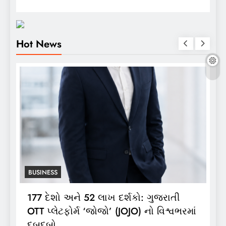
Hot News
BUSINESS
ભારતગેસ દ્વારા ગ્રાહકો માટે ‘ભારતગેસ
ાં
લાઈટ ઝીપ’ 10 કિલો કંપોઝિટ સિલિન્ડરનું
લોન્ચિંગ