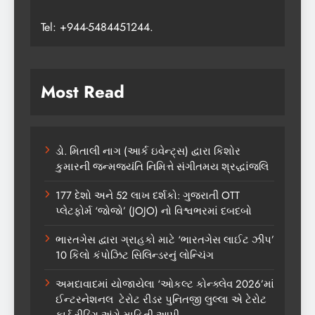
Tel: +944-5484451244.
Most Read
ડો. મિતાલી નાગ (આર્ક ઇવેન્ટ્સ) દ્વારા કિશોર
કુમારની જન્મજયંતિ નિમિત્તે સંગીતમય શ્રદ્ધાંજલિ
177 દેશો અને 52 લાખ દર્શકો: ગુજરાતી OTT
પ્લેટફોર્મ ‘જોજો’ (JOJO) નો વિશ્વભરમાં દબદબો
ભારતગેસ દ્વારા ગ્રાહકો માટે ‘ભારતગેસ લાઈટ ઝીપ’
10 કિલો કંપોઝિટ સિલિન્ડરનું લોન્ચિંગ
અમદાવાદમાં યોજાયેલા ‘ઓકલ્ટ કોન્ક્લેવ 2026’માં
ઈન્ટરનેશનલ ટેરોટ રીડર પુનિતજી લુલ્લા એ ટેરોટ
કાર્ડ રીડિંગ અંગે માહિતી આપી