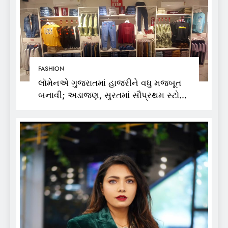
FASHION
લૉમેનએ ગુજરાતમાં હાજરીને વધુ મજબૂત
બનાવી; અડાજણ, સુરતમાં સૌપ્રથમ સ્ટોર
શરૂ કર્યો