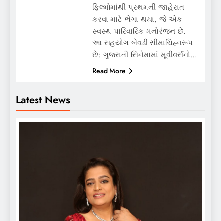
ફિલ્મોમાંથી પ્રથમની જાહેરાત
કરવા માટે ભેગા થયા, જે એક
સ્વસ્થ પારિવારિક મનોરંજન છે.
આ સહયોગ બેવડી સીમાચિહ્નરૂપ
છે: ગુજરાતી સિનેમામાં મૂવીવર્સનો…
Read More
Latest News