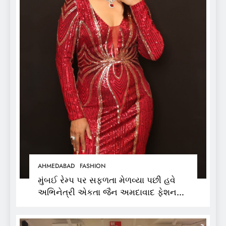
AHMEDABAD
FASHION
મુંબઈ રેમ્પ પર સફળતા મેળવ્યા પછી હવે
અભિનેત્રી એકતા જૈન અમદાવાદ ફેશન
વીકમાં પોતાની પ્રતિભા પ્રદર્શિત કરશે