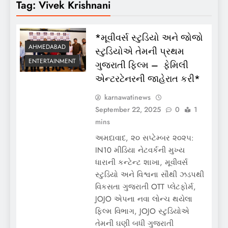
Tag:
Vivek Krishnani
*મૂવીવર્સ સ્ટુડિયો અને જોજો
AHMEDABAD
સ્ટુડિયોએ તેમની પ્રથમ
ENTERTAINMENT
ગુજરાતી ફિલ્મ – ફેમિલી
એન્ટરટેનરની જાહેરાત કરી*
karnawatinews
September 22, 2025
0
1
mins
અમદાવાદ, ૨૦ સપ્ટેમ્બર ૨૦૨૫:
IN10 મીડિયા નેટવર્કની મુખ્ય
ધારાની કન્ટેન્ટ શાખા, મૂવીવર્સ
સ્ટુડિયો અને વિશ્વના સૌથી ઝડપથી
વિકસતા ગુજરાતી OTT પ્લેટફોર્મ,
JOJO એપના નવા લોન્ચ થયેલા
ફિલ્મ વિભાગ, JOJO સ્ટુડિયોએ
તેમની ઘણી બધી ગુજરાતી