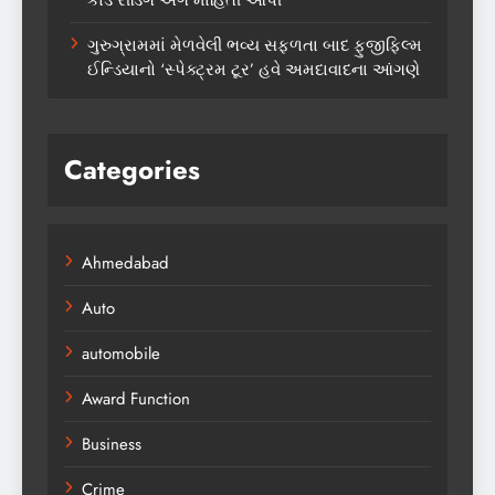
ગુરુગ્રામમાં મેળવેલી ભવ્ય સફળતા બાદ ફુજીફિલ્મ
ઈન્ડિયાનો ‘સ્પેક્ટ્રમ ટૂર’ હવે અમદાવાદના આંગણે
Categories
Ahmedabad
Auto
automobile
Award Function
Business
Crime