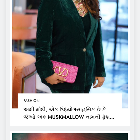
FASHION
અમી મોદી, એક ઉદ્યોગસાહસિક છે કે
જેઓ એક MUSKMALLOW નામની ફેશન
બ્રાન્ડના માલિક છે,