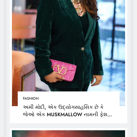
FASHION
અમી મોદી, એક ઉદ્યોગસાહસિક છે કે
જેઓ એક MUSKMALLOW નામની ફેશન
બ્રાન્ડના માલિક છે,