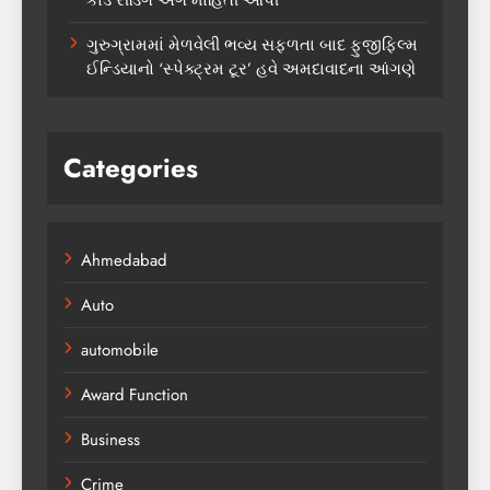
ગુરુગ્રામમાં મેળવેલી ભવ્ય સફળતા બાદ ફુજીફિલ્મ
ઈન્ડિયાનો ‘સ્પેક્ટ્રમ ટૂર’ હવે અમદાવાદના આંગણે
Categories
Ahmedabad
Auto
automobile
Award Function
Business
Crime