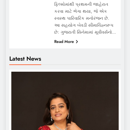
ફિલ્મોમાંથી પ્રથમની જાહેરાત
કરવા માટે ભેગા થયા, જે એક
સ્વસ્થ પારિવારિક મનોરંજન છે.
આ સહયોગ બેવડી સીમાચિહ્નરૂપ
છે: ગુજરાતી સિનેમામાં મૂવીવર્સનો…
Read More
Latest News