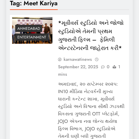
Tag:
Meet Kariya
*મૂવીવર્સ સ્ટુડિયો અને જોજો
AHMEDABAD
સ્ટુડિયોએ તેમની પ્રથમ
ENTERTAINMENT
ગુજરાતી ફિલ્મ – ફેમિલી
એન્ટરટેનરની જાહેરાત કરી*
karnawatinews
September 22, 2025
0
1
mins
અમદાવાદ, ૨૦ સપ્ટેમ્બર ૨૦૨૫:
IN10 મીડિયા નેટવર્કની મુખ્ય
ધારાની કન્ટેન્ટ શાખા, મૂવીવર્સ
સ્ટુડિયો અને વિશ્વના સૌથી ઝડપથી
વિકસતા ગુજરાતી OTT પ્લેટફોર્મ,
JOJO એપના નવા લોન્ચ થયેલા
ફિલ્મ વિભાગ, JOJO સ્ટુડિયોએ
તેમની ઘણી બધી ગુજરાતી