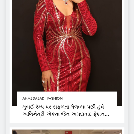
AHMEDABAD
FASHION
મુંબઈ રેમ્પ પર સફળતા મેળવ્યા પછી હવે
અભિનેત્રી એકતા જૈન અમદાવાદ ફેશન
વીકમાં પોતાની પ્રતિભા પ્રદર્શિત કરશે