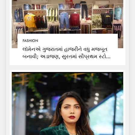
FASHION
લૉમેનએ ગુજરાતમાં હાજરીને વધુ મજબૂત
બનાવી; અડાજણ, સુરતમાં સૌપ્રથમ સ્ટોર
શરૂ કર્યો