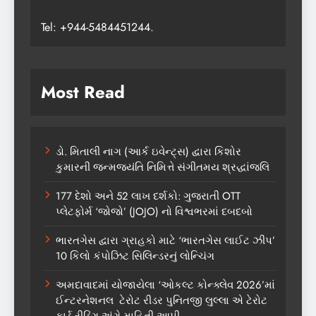
Tel: +944-5484451244.
Most Read
ડો. મિતાલી નાગ (આર્ક ઇવેન્ટ્સ) દ્વારા કિશોર
કુમારની જન્મજયંતિ નિમિત્તે સંગીતમય શ્રદ્ધાંજલિ
177 દેશો અને 52 લાખ દર્શકો: ગુજરાતી OTT
પ્લેટફોર્મ ‘જોજો’ (JOJO) નો વિશ્વભરમાં દબદબો
ભારતગેસ દ્વારા ગ્રાહકો માટે ‘ભારતગેસ લાઈટ ઝીપ’
10 કિલો કંપોઝિટ સિલિન્ડરનું લોન્ચિંગ
અમદાવાદમાં યોજાયેલા ‘ઓકલ્ટ કોન્ક્લેવ 2026’માં
ઈન્ટરનેશનલ ટેરોટ રીડર પુનિતજી લુલ્લા એ ટેરોટ
કાર્ડ રીડિંગ અંગે માહિતી આપી