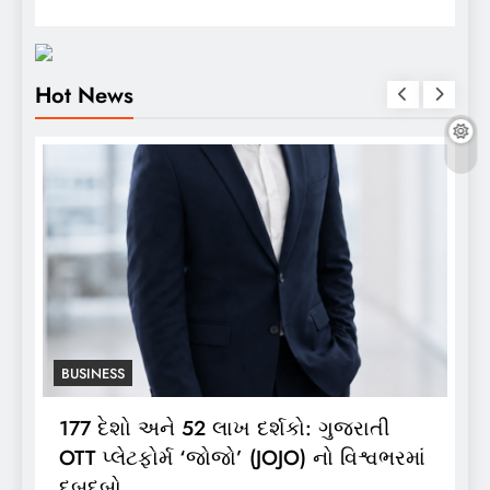
Hot News
BUSINESS
ર્શકો: ગુજરાતી
ભારતગેસ દ્વારા ગ્રાહકો માટે ‘ભ
JOJO) નો વિશ્વભરમાં
લાઈટ ઝીપ’ 10 કિલો કંપોઝિટ સિલ
લોન્ચિંગ