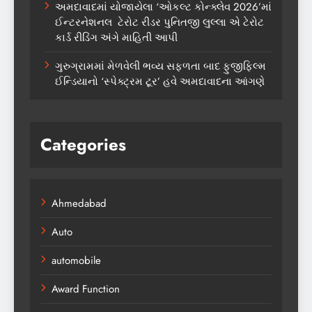
અમદાવાદમાં યોજાયેલા ‘ઓકલ્ટ કોન્ક્લેવ 2026’માં
ઈન્ટરનેશનલ ટેરોટ રીડર પુનિતજી લુલ્લા એ ટેરોટ
કાર્ડ રીડિંગ અંગે માહિતી આપી
ગુરુગ્રામમાં મેળવેલી ભવ્ય સફળતા બાદ ફુજીફિલ્મ
ઈન્ડિયાનો ‘સ્પેક્ટ્રમ ટૂર’ હવે અમદાવાદના આંગણે
Categories
Ahmedabad
Auto
automobile
Award Function