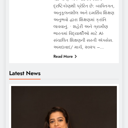
દ્રષ્ટિકોણથી પ્રેરિત છે: વ્યક્તિગત,
અનુકૂલનશીલ અને ઇમર્સિવ શિક્ષણ
અનુભવો દ્વારા શિક્ષણમાં ક્રાંતિ
લાવવાનું. • શહેરી અને ગ્રામીણ
ભારતમાં વિદ્યાર્થીઓ માટે AI-
સંચાલિત શિક્ષણની સસ્તી ઍક્સેસ.
અમદાવાદ/ માર્ચ, ૨૦૨૫ –…
Read More
Latest News