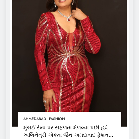
AHMEDABAD
FASHION
મુંબઈ રેમ્પ પર સફળતા મેળવ્યા પછી હવે
અભિનેત્રી એકતા જૈન અમદાવાદ ફેશન