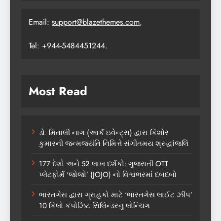
Email:
support@blazethemes.com
,
Tel: +944-5484451244.
Most Read
ડો. મિતાલી નાગ (આર્ક ઇવેન્ટ્સ) દ્વારા કિશોર
કુમારની જન્મજયંતિ નિમિત્તે સંગીતમય શ્રદ્ધાંજલિ
177 દેશો અને 52 લાખ દર્શકો: ગુજરાતી OTT
પ્લેટફોર્મ ‘જોજો’ (JOJO) નો વિશ્વભરમાં દબદબો
ભારતગેસ દ્વારા ગ્રાહકો માટે ‘ભારતગેસ લાઈટ ઝીપ’
10 કિલો કંપોઝિટ સિલિન્ડરનું લોન્ચિંગ