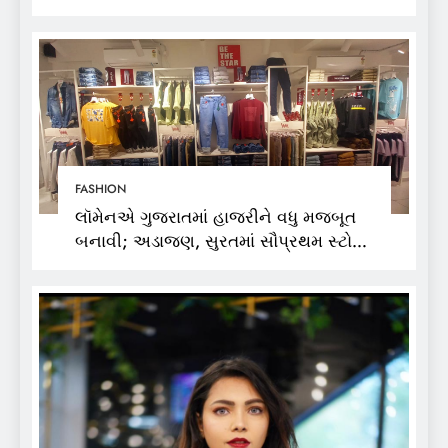
વીકમાં પોતાની પ્રતિભા પ્રદર્શિત કરશે
FASHION
લૉમેનએ ગુજરાતમાં હાજરીને વધુ મજબૂત
બનાવી; અડાજણ, સુરતમાં સૌપ્રથમ સ્ટોર
શરૂ કર્યો