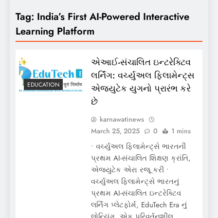
Tag:
India’s First AI-Powered Interactive
Learning Platform
એઆઈ-સંચાલિત ઇન્ટરેક્ટિવ
લર્નિંગ: વર્ચ્યુઅલ ફિલામેન્ટ્સ
EDUCATION
એજ્યુટેક યુગનો પ્રારંભ કરે
છે
karnawatinews
March 25, 2025
0
1 mins
• વર્ચ્યુઅલ ફિલામેન્ટ્સે ભારતની
પ્રથમ AI-સંચાલિત શિક્ષણ ક્રાંતિ,
એજ્યુટેક એરા રજૂ ​​કરી •
વર્ચ્યુઅલ ફિલામેન્ટ્સે ભારતનું
પ્રથમ AI-સંચાલિત ઇન્ટરેક્ટિવ
લર્નિંગ પ્લેટફોર્મ, EduTech Era નું
લોન્ચિંગ, એક પરિવર્તનશીલ