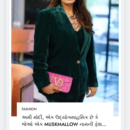
FASHION
અમી મોદી, એક ઉદ્યોગસાહસિક છે કે
જેઓ એક MUSKMALLOW નામની ફેશન