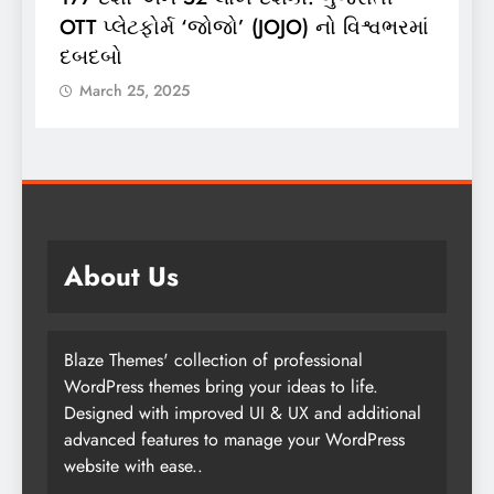
ં
લાઈટ ઝીપ’ 10 કિલો કંપોઝિટ સિલિન્ડરનું
2
લોન્ચિંગ
લ
March 25, 2025
About Us
Blaze Themes' collection of professional
WordPress themes bring your ideas to life.
Designed with improved UI & UX and additional
advanced features to manage your WordPress
website with ease..