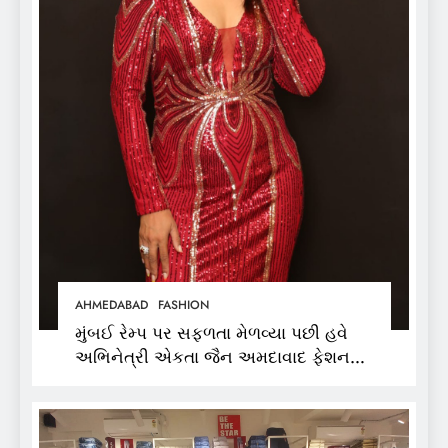
AHMEDABAD
FASHION
મુંબઈ રેમ્પ પર સફળતા મેળવ્યા પછી હવે
અભિનેત્રી એકતા જૈન અમદાવાદ ફેશન
વીકમાં પોતાની પ્રતિભા પ્રદર્શિત કરશે