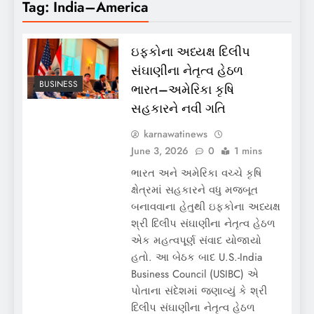
Tag:
India–America
ઇફકોના અધ્યક્ષ દિલીપ
સંઘાણીના નેતૃત્વ હેઠળ
BUSINESS
ભારત–અમેરિકા કૃષિ
સહકારને નવી ગતિ
karnawatinews
June 3, 2026
0
1 mins
ભારત અને અમેરિકા વચ્ચે કૃષિ
ક્ષેત્રમાં સહકારને વધુ મજબૂત
બનાવવાના હેતુથી ઇફકોના અધ્યક્ષ
શ્રી દિલીપ સંઘાણીના નેતૃત્વ હેઠળ
એક મહત્વપૂર્ણ સંવાદ યોજાયો
હતો. આ બેઠક બાદ U.S.-India
Business Council (USIBC) એ
પોતાના સંદેશમાં જણાવ્યું કે શ્રી
દિલીપ સંઘાણીના નેતૃત્વ હેઠળ