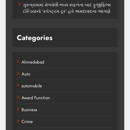
ગુરુગ્રામમાં મેળવેલી ભવ્ય સફળતા બાદ ફુજીફિલ્મ
ઈન્ડિયાનો ‘સ્પેક્ટ્રમ ટૂર’ હવે અમદાવાદના આંગણે
Categories
Ahmedabad
Auto
automobile
Award Function
Business
Crime