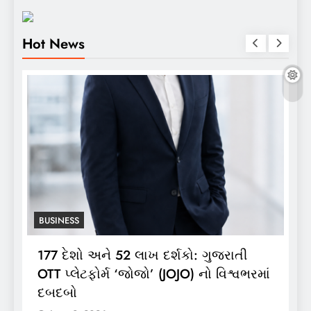
Hot News
BUSINESS
ી
ભારતગેસ દ્વારા ગ્રાહકો માટે ‘ભારતગેસ
ભરમાં
લાઈટ ઝીપ’ 10 કિલો કંપોઝિટ સિલિન્ડરનું
લોન્ચિંગ