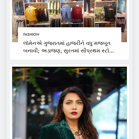
FASHION
લૉમેનએ ગુજરાતમાં હાજરીને વધુ મજબૂત
બનાવી; અડાજણ, સુરતમાં સૌપ્રથમ સ્ટોર
શરૂ કર્યો