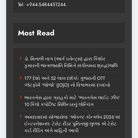
Tel: +944-5484451244.
Most Read
ડો. મિતાલી નાગ (આર્ક ઇવેન્ટ્સ) દ્વારા કિશોર
કુમારની જન્મજયંતિ નિમિત્તે સંગીતમય શ્રદ્ધાંજલિ
177 દેશો અને 52 લાખ દર્શકો: ગુજરાતી OTT
પ્લેટફોર્મ ‘જોજો’ (JOJO) નો વિશ્વભરમાં દબદબો
ભારતગેસ દ્વારા ગ્રાહકો માટે ‘ભારતગેસ લાઈટ ઝીપ’
10 કિલો કંપોઝિટ સિલિન્ડરનું લોન્ચિંગ
અમદાવાદમાં યોજાયેલા ‘ઓકલ્ટ કોન્ક્લેવ 2026’માં
ઈન્ટરનેશનલ ટેરોટ રીડર પુનિતજી લુલ્લા એ ટેરોટ
કાર્ડ રીડિંગ અંગે માહિતી આપી