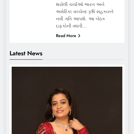
થયેલી ચર્ચાઓ ભારત અને
અમેરિકા વચ્ચેના કૃષિ સહકારને
નવી ગતિ આપશે. આ બેઠક
ઇફકોની વધતી…
Read More
Latest News