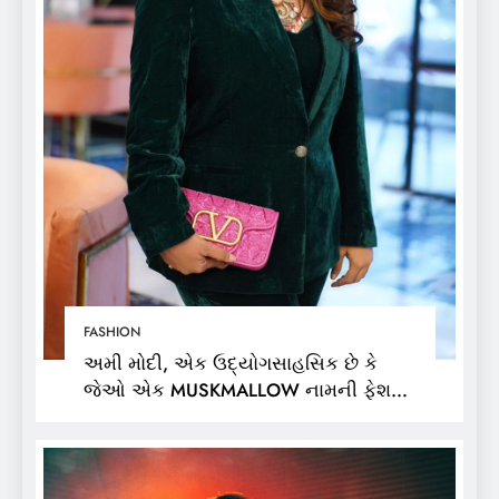
FASHION
અમી મોદી, એક ઉદ્યોગસાહસિક છે કે
જેઓ એક MUSKMALLOW નામની ફેશન
બ્રાન્ડના માલિક છે,